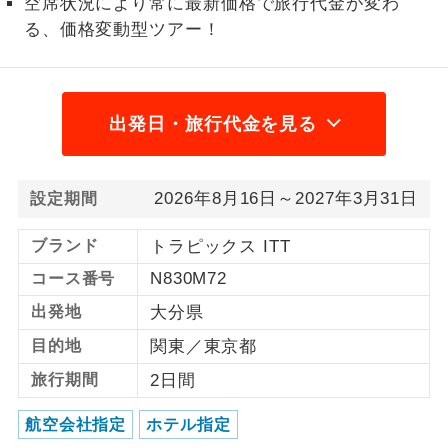
空席状況により常に最新価格で旅行代金が変わ
る、価格変動型ツアー！
1名様から出発可能な個人型プランで
1名様催行
す。
2名様から出発可能な個人型プランで
2名様催行
す。
出発日・旅行代金を見る
おひとり様参
おひとり様限定でご参加いただけるコー
加限定
スです。
2026年8月16日～2027年3月31日
設定期間
1名様1室同代
1名様1室利用でも追加料金がかからない
ブランド
トラピックス ITT
金
コースです。
N830M72
コース番号
ご夫婦限定でご参加いただけるコースで
ご夫婦限定
出発地
大分県
す。
目的地
関東／東京都
女性限定でご参加いただけるコースで
女性限定
旅行期間
2日間
す。
航空会社指定
ホテル指定
ご参加にあたり年齢に制限があるコース
年齢制限あり
です。