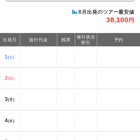
8
月出発のツアー最安値
38,100
円
催行状況
出発日
旅行代金
残席
予約
割引
1
(土)
2
(日)
3
(月)
4
(火)