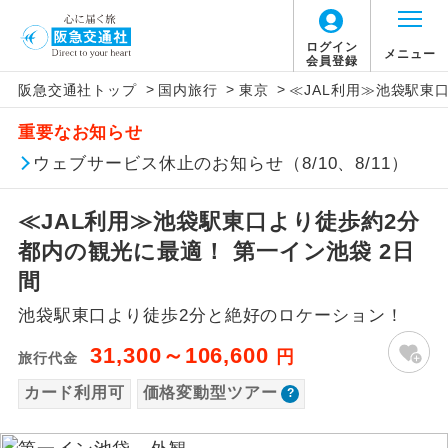
「価格変動型ツアー」に関するご案内
ログイン
メニュー
会員登録
>
>
>
阪急交通社トップ
国内旅行
東京
≪JAL利用≫池袋駅東
アイコン
説明
重要なお知らせ
価格変動型ツアーとは
往路出発空港（駅）から復路到着空港
ウェブサービス休止のお知らせ（8/10、8/11）
添乗員同行
（駅）まで同行します。
航空会社が設定する「個人包括旅行運
≪JAL利用≫池袋駅東口より徒歩約2分
現地添乗員同
賃」を利用したツアーです。
現地到着空港（駅）から最終日出発空港
行
（駅）まで添乗員が同行します。
都内の観光に最適！ 第一イン池袋 2日
お申し込み時期・ご利用便の空席状況に
間
よって料金が変動いたします。
バスガイド乗
バスガイドが乗務し、車内での観光案内
務
池袋駅東口より徒歩2分と絶好のロケーション！
があります。
以下の注意事項をあらかじめご了承いただき
31,300～106,600
円
旅行代金
新コース
初登場のコースです。
ますようお願いいたします。
カード利用可
価格変動型ツアー
ユネスコに登録されている文化遺産や自
世界遺産
お支払いについて
然遺産を訪ねるコースです。