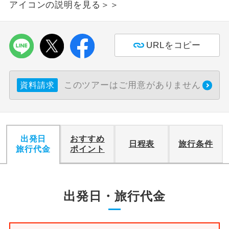
アイコンの説明を見る＞＞
利用航空会社が指定なので、ご出発の計
航空会社指定
画にとても便利です。
URLをコピー
ご紹介するホテルを指定したコースで
ホテル指定
す。
このツアーはご用意がありません
資料請求
おひとり様バ
おひとり様でバス席を2席利⽤できま
ス2席利用
す。
出発日
おすすめ
日程表
旅行条件
旅行代金
ポイント
出発日・旅行代金