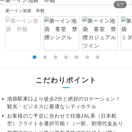
1
/
7
お支払いは、クレジットカード決済のみとな
絶景
第一イン池袋 外観
絶景スポットに立ち寄るコースです。
ります。
お申し込みの最後にクレジットカード決済を
温泉
温泉地にも宿泊するコースです。
していただき、決済手続き完了をもちまし
て、ご旅行の契約が成立となります。
ご宿泊ホテルに露天風呂が付いていま
露天風呂
す。
ご予約方法について
大浴場
ご宿泊ホテルに大浴場が付いています。
ウェブ限定コースとなりますので、コールセ
ンター及びカウンターでのお申し込みはでき
全てのお食事が付いていますので、お食
こだわりポイント
ません。
全食事付き
事の心配はいりません。（機内食を除
く）
池袋駅東口より徒歩2分と絶好のロケーション！
お部屋にてゆっくりとお召し上がりいた
お部屋食
観光・ビジネスに最適なシティホテル
だけます。
お客様のご予定に合わせて往復JAL系（日本航
トラベルイヤ
周りの音を気にせず、ガイドさんの説明
空）フライトを選択可能！（一部、割増代金あり
ホン
をじっくり聞くことができます。