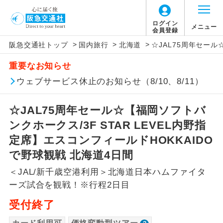
「価格変動型ツアー」に関するご案内
ログイン
メニュー
会員登録
>
>
>
阪急交通社トップ
国内旅行
北海道
☆JAL75周年セール
アイコン
説明
重要なお知らせ
価格変動型ツアーとは
往路出発空港（駅）から復路到着空港
ウェブサービス休止のお知らせ（8/10、8/11）
添乗員同行
（駅）まで同行します。
航空会社が設定する「個人包括旅行運
☆JAL75周年セール☆【福岡ソフトバ
現地添乗員同
賃」を利用したツアーです。
現地到着空港（駅）から最終日出発空港
行
（駅）まで添乗員が同行します。
ンクホークス/3F STAR LEVEL内野指
お申し込み時期・ご利用便の空席状況に
定席】エスコンフィールドHOKKAIDO
よって料金が変動いたします。
バスガイド乗
バスガイドが乗務し、車内での観光案内
で野球観戦 北海道4日間
務
があります。
＜JAL/新千歳空港利用＞北海道日本ハムファイタ
以下の注意事項をあらかじめご了承いただき
新コース
初登場のコースです。
ーズ試合を観戦！※行程2日目
ますようお願いいたします。
受付終了
ユネスコに登録されている文化遺産や自
世界遺産
お支払いについて
然遺産を訪ねるコースです。