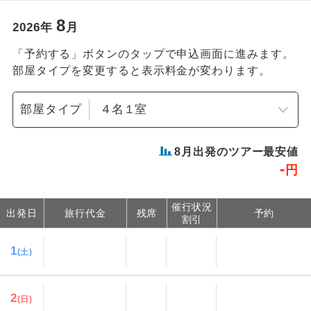
8
2026
年
月
「予約する」ボタンのタップで申込画面に進みます。
部屋タイプを変更すると表示料金が変わります。
部屋タイプ
8
月出発のツアー最安値
-
円
催行状況
出発日
旅行代金
残席
予約
割引
1
(土)
2
(日)