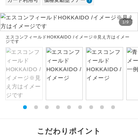
カード利用可
価格変動型ツアー
お支払いは、クレジットカード決済のみとな
絶景
絶景スポットに立ち寄るコースです。
ります。
1
/
9
お申し込みの最後にクレジットカード決済を
温泉
温泉地にも宿泊するコースです。
していただき、決済手続き完了をもちまし
エスコンフィールドHOKKAIDO /イメージ※見え方はイメー
て、ご旅行の契約が成立となります。
ジです
ご宿泊ホテルに露天風呂が付いていま
露天風呂
す。
ご予約方法について
大浴場
ご宿泊ホテルに大浴場が付いています。
ウェブ限定コースとなりますので、コールセ
ンター及びカウンターでのお申し込みはでき
全てのお食事が付いていますので、お食
ません。
全食事付き
事の心配はいりません。（機内食を除
く）
お部屋にてゆっくりとお召し上がりいた
お部屋食
だけます。
トラベルイヤ
周りの音を気にせず、ガイドさんの説明
こだわりポイント
ホン
をじっくり聞くことができます。