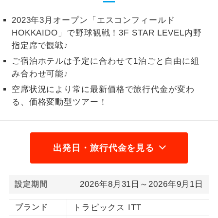
1名様から出発可能な個人型プランで
1名様催行
2023年3月オープン「エスコンフィールド
す。
HOKKAIDO」で野球観戦！3F STAR LEVEL内野
指定席で観戦♪
2名様から出発可能な個人型プランで
2名様催行
す。
ご宿泊ホテルは予定に合わせて1泊ごと自由に組
み合わせ可能♪
おひとり様参
おひとり様限定でご参加いただけるコー
加限定
空席状況により常に最新価格で旅行代金が変わ
スです。
る、価格変動型ツアー！
1名様1室同代
1名様1室利用でも追加料金がかからない
金
コースです。
ご夫婦限定でご参加いただけるコースで
出発日・旅行代金を見る
ご夫婦限定
す。
女性限定でご参加いただけるコースで
女性限定
2026年8月31日～2026年9月1日
設定期間
す。
ブランド
トラピックス ITT
ご参加にあたり年齢に制限があるコース
年齢制限あり
です。