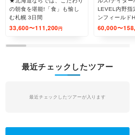
★北海道ならでは、こだわり
ルス/ナイター/3
の朝食を堪能!「食」も愉し
LEVEL内野
む札幌 3日間
ンフィールドH
野球観戦 北海
33,600〜111,200
60,000〜158
円
最近チェックしたツアー
最近チェックしたツアーが入ります