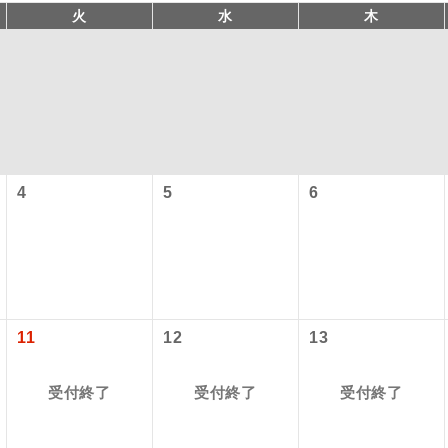
火
水
木
4
5
6
型ツアー」に関するご案内
コン
説明
往路出発空港（駅）から復路到着空港（駅）ま
同行
す。
アーとは
11
12
13
現地到着空港（駅）から最終日出発空港（駅）
設定する「個人包括旅行運賃」を利用したツアーです。
員同行
同行します。
受付終了
受付終了
受付終了
時期・ご利用便の空席状況によって料金が変動いたします。
バスガイドが乗務し、車内での観光案内があり
ド乗務