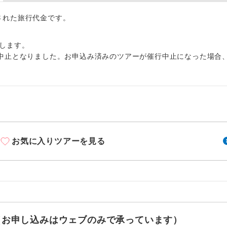
周りの音を気にせず、ガイドさんの説明をじっ
イヤホン
ができます。
出された旅行代金です。
1名様から出発可能な個人型プランです。
催行
します。
中止となりました。お申込み済みのツアーが催行中止になった場合
2名様から出発可能な個人型プランです。
催行
おひとり様限定でご参加いただけるコースです
参加限定
1名様1室利用でも追加料金がかからないコース
室同代金
ご夫婦限定でご参加いただけるコースです。
限定
お気に入りツアーを見る
女性限定でご参加いただけるコースです。
限定
ご参加にあたり年齢に制限があるコースです。
限あり
利用航空会社が指定なので、ご出発の計画にと
社指定
す。
せ（お申し込みはウェブのみで承っています）