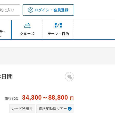
気に入り
ログイン・会員登録
券・
クルーズ
テーマ・目的
ル
3日間
34,300～88,800
円
旅行代金
例
ホ
カード利用可
価格変動型ツアー