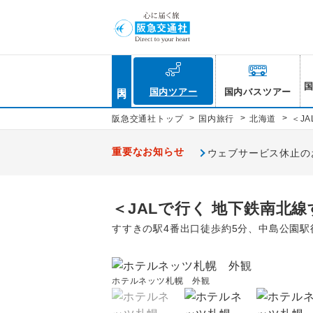
国内
国内ツアー
国内バスツアー
>
>
>
阪急交通社トップ
国内旅行
北海道
＜J
重要なお知らせ
ウェブサービス休止のお知
＜JALで行く 地下鉄南北
すすきの駅4番出口徒歩約5分、中島公園駅
ホテルネッツ札幌 外観