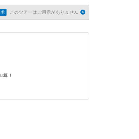
このツアーはご用意がありません
請求
加算！