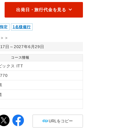
出発日・旅行代金を見る
指定
1名様催行
＞＞
月17日～2027年6月29日
コース情報
ックス ITT
770
県
道
間
URLをコピー