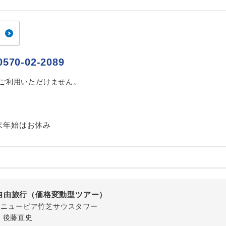
ご紹介するホテルを指定したコースです。
指定
おひとり様でバス席を2席利⽤できます。
ス2席利用
0570-02-2089
はご利用いただけません。
末年始はお休み
自由旅行（価格変動型ツアー）
-1 ニューピア竹芝サウスタワー
・後藤直史