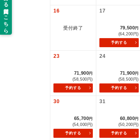
以下の注意事
16
17
新コ
お支払いにつ
お支払いは、
79,500
受付終了
円
世界
(64,200円)
お申し込みの
ご旅行の契約
予約する
絶
23
24
ご予約方法に
温
ウェブ限定コ
71,900
71,900
円
円
せん。
露天
(58,500円)
(58,500円)
予約する
予約する
大浴
30
31
全食事
65,700
60,800
円
円
(54,000円)
(50,200円)
お部
予約する
予約する