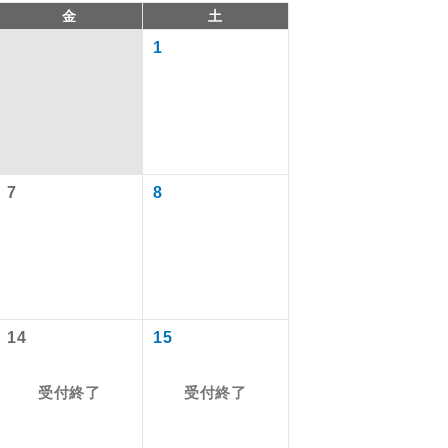
金
土
1
7
8
で同行しま
14
15
まで添乗員が
受付終了
受付終了
ます。