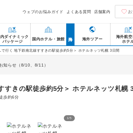
お
ウェブのお悩みガイド
よくある質問
店舗案内
海外
国内ダイナミック
海外航空
国内ホテル・旅館
海外ツアー
パッケージ
ホテ
ALで行く 地下鉄南北線すすきの駅徒歩約5分＞ ホテルネッツ札幌 3日間
らせ（8/10、8/11）
線すすきの駅徒歩約5分＞ ホテルネッツ札幌 
徒歩約6分
1
/
5
ホテルネッツ札幌 客室一