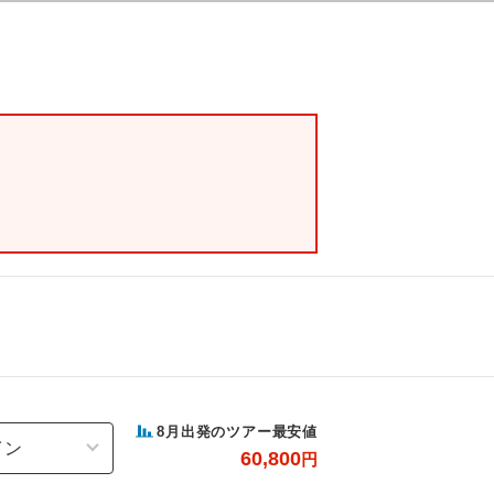
8
月出発のツアー最安値
60,800
円