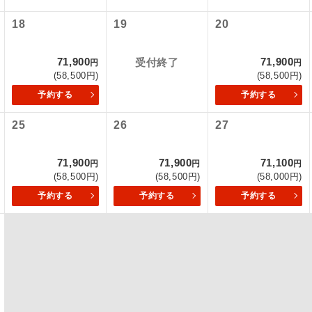
項をあらかじめご了承いただきますようお願いいたします。
18
19
20
初登場のコースです。
ース
いて
ユネスコに登録されている文化遺産や自然遺産
クレジットカード決済のみとなります。
71,900
71,900
受付終了
円
円
遺産
スです。
(58,500円)
(58,500円)
最後にクレジットカード決済をしていただき、決済手続き完了を
が成立となります。
予約する
予約する
絶景スポットに立ち寄るコースです。
景
25
26
27
ついて
温泉地にも宿泊するコースです。
泉
ースとなりますので、コールセンター及びカウンターでのお申し
71,900
71,900
71,100
円
円
円
ご宿泊ホテルに露天風呂が付いています。
風呂
(58,500円)
(58,500円)
(58,000円)
予約する
予約する
予約する
ご宿泊ホテルに大浴場が付いています。
場
全てのお食事が付いていますので、お食事の心
付き
ん。（機内食を除く）
お部屋にてゆっくりとお召し上がりいただけま
屋食