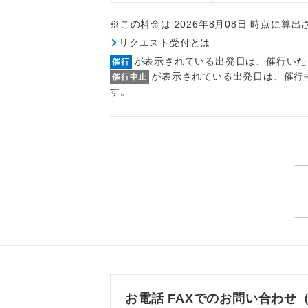
トラベル
※この料金は 2026年8月08日 時点に算
リクエスト受付とは
1名様
が表示されている出発日は、催行いた
催行
が表示されている出発日は、催行
催行中止
2名様
す。
おひとり様
1名様1
ご夫婦
女性
年齢制
航空会
お電話 FAXでのお問い合わ