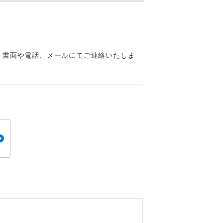
くり聞くこと
、書面や電話、メールにてご連絡いたしま
。
です。
ても便利で