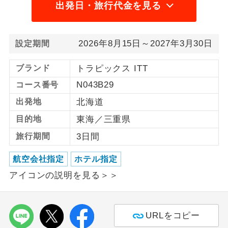
出発日・旅行代金を見る
利用航空会社が指定なので、ご出発の計
航空会社指定
画にとても便利です。
2026年8月15日～2027年3月30日
設定期間
ご紹介するホテルを指定したコースで
ホテル指定
す。
ブランド
トラピックス ITT
N043B29
コース番号
おひとり様バ
おひとり様でバス席を2席利⽤できま
ス2席利用
す。
出発地
北海道
目的地
東海／三重県
旅行期間
3日間
航空会社指定
ホテル指定
アイコンの説明を見る＞＞
URLをコピー