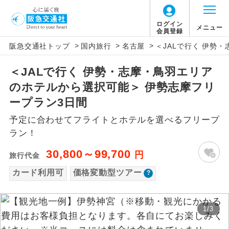
「価格変動型ツアー」に関するご案内
ログイン
メニュー
会員登録
>
>
>
阪急交通社トップ
国内旅行
名古屋
＜JALで行く 伊勢
アイコン
説明
＜JALで行く 伊勢・志摩・鳥羽エリア
価格変動型ツアーとは
往路出発空港（駅）から復路到着空港
添乗員同行
のホテルから選択可能＞ 伊勢志摩フリ
（駅）まで同行します。
航空会社が設定する「個人包括旅行運
ープラン3日間
現地添乗員同
賃」を利用したツアーです。
現地到着空港（駅）から最終日出発空港
予定に合わせてフライトとホテルを選べるフリープ
行
（駅）まで添乗員が同行します。
お申し込み時期・ご利用便の空席状況に
ラン！
よって料金が変動いたします。
バスガイド乗
バスガイドが乗務し、車内での観光案内
30,800～99,700
円
旅行代金
務
があります。
カード利用可
価格変動型ツアー
以下の注意事項をあらかじめご了承いただき
新コース
初登場のコースです。
ますようお願いいたします。
1
/
3
ユネスコに登録されている文化遺産や自
世界遺産
お支払いについて
然遺産を訪ねるコースです。