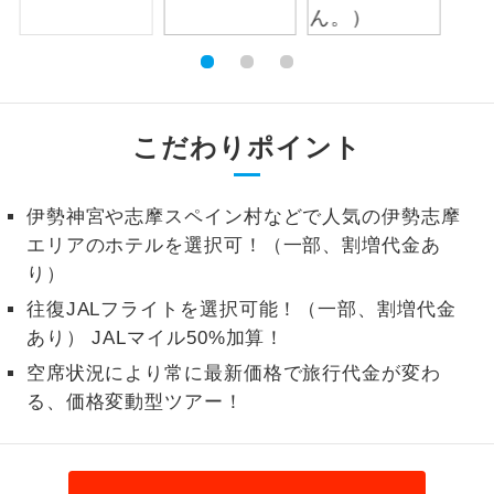
1名様から出発可能な個人型プランで
1名様催行
す。
2名様から出発可能な個人型プランで
2名様催行
す。
こだわりポイント
おひとり様参
おひとり様限定でご参加いただけるコー
加限定
スです。
伊勢神宮や志摩スペイン村などで人気の伊勢志摩
エリアのホテルを選択可！（一部、割増代金あ
1名様1室同代
1名様1室利用でも追加料金がかからない
り）
金
コースです。
往復JALフライトを選択可能！（一部、割増代金
ご夫婦限定でご参加いただけるコースで
あり） JALマイル50%加算！
ご夫婦限定
す。
空席状況により常に最新価格で旅行代金が変わ
る、価格変動型ツアー！
女性限定でご参加いただけるコースで
女性限定
す。
ご参加にあたり年齢に制限があるコース
年齢制限あり
です。