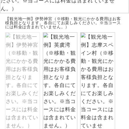
お支払いは、クレジットカード決済のみとな
絶景
絶景スポットに立ち寄るコースです。
ります。
【観光地一例】伊勢神宮（※移動・観光にかかる費用はお客
お申し込みの最後にクレジットカード決済を
様負担となります。各自にてお楽しみください。※当コース
温泉
には料金は含まれていません。）
温泉地にも宿泊するコースです。
していただき、決済手続き完了をもちまし
て、ご旅行の契約が成立となります。
ご宿泊ホテルに露天風呂が付いていま
露天風呂
す。
ご予約方法について
大浴場
ご宿泊ホテルに大浴場が付いています。
ウェブ限定コースとなりますので、コールセ
ンター及びカウンターでのお申し込みはでき
全てのお食事が付いていますので、お食
ません。
全食事付き
事の心配はいりません。（機内食を除
く）
お部屋にてゆっくりとお召し上がりいた
お部屋食
だけます。
トラベルイヤ
周りの音を気にせず、ガイドさんの説明
ホン
をじっくり聞くことができます。