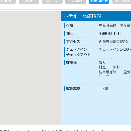
ホテル・旅館情報
住所
三重県志摩市阿児町
TEL
0599-43-1211
アクセス
近鉄志摩線賢島駅か
チェックイン
チェックイン14:00
チェックアウト
あり
駐車場
料金： 無料
駐車場形態： 屋外
駐車場スペース： 
総客室数
114室