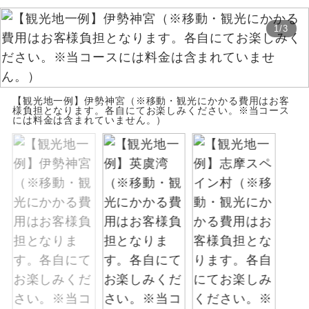
お支払いは、クレジットカード決済のみとな
絶景
絶景スポットに立ち寄るコースです。
1
/
3
ります。
お申し込みの最後にクレジットカード決済を
温泉
温泉地にも宿泊するコースです。
していただき、決済手続き完了をもちまし
て、ご旅行の契約が成立となります。
ご宿泊ホテルに露天風呂が付いていま
【観光地一例】伊勢神宮（※移動・観光にかかる費用はお客
露天風呂
様負担となります。各自にてお楽しみください。※当コース
す。
には料金は含まれていません。）
ご予約方法について
大浴場
ご宿泊ホテルに大浴場が付いています。
ウェブ限定コースとなりますので、コールセ
ンター及びカウンターでのお申し込みはでき
全てのお食事が付いていますので、お食
ません。
全食事付き
事の心配はいりません。（機内食を除
く）
お部屋にてゆっくりとお召し上がりいた
お部屋食
だけます。
トラベルイヤ
周りの音を気にせず、ガイドさんの説明
ホン
をじっくり聞くことができます。