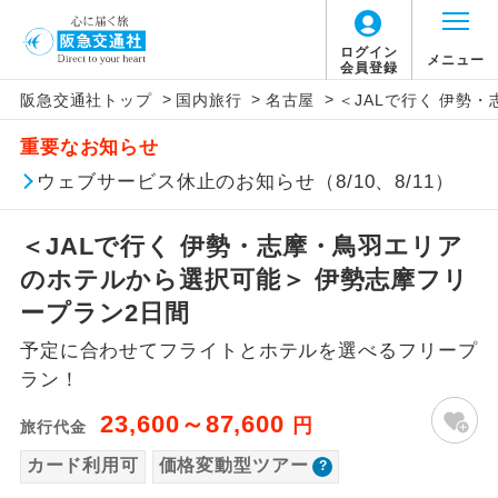
「価格変動型ツアー」に関するご案内
ログイン
メニュー
会員登録
>
>
>
阪急交通社トップ
国内旅行
名古屋
＜JALで行く 伊勢
アイコン
説明
重要なお知らせ
価格変動型ツアーとは
往路出発空港（駅）から復路到着空港
ウェブサービス休止のお知らせ（8/10、8/11）
添乗員同行
（駅）まで同行します。
航空会社が設定する「個人包括旅行運
＜JALで行く 伊勢・志摩・鳥羽エリア
現地添乗員同
賃」を利用したツアーです。
現地到着空港（駅）から最終日出発空港
行
（駅）まで添乗員が同行します。
のホテルから選択可能＞ 伊勢志摩フリ
お申し込み時期・ご利用便の空席状況に
ープラン2日間
よって料金が変動いたします。
バスガイド乗
バスガイドが乗務し、車内での観光案内
務
予定に合わせてフライトとホテルを選べるフリープ
があります。
ラン！
以下の注意事項をあらかじめご了承いただき
新コース
初登場のコースです。
ますようお願いいたします。
23,600～87,600
円
旅行代金
ユネスコに登録されている文化遺産や自
カード利用可
価格変動型ツアー
世界遺産
お支払いについて
然遺産を訪ねるコースです。