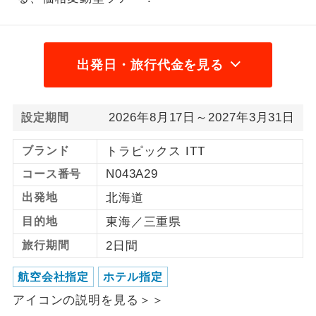
利用航空会社が指定なので、ご出発の計
航空会社指定
画にとても便利です。
出発日・旅行代金を見る
ご紹介するホテルを指定したコースで
ホテル指定
す。
2026年8月17日～2027年3月31日
設定期間
おひとり様バ
おひとり様でバス席を2席利⽤できま
ス2席利用
す。
ブランド
トラピックス ITT
N043A29
コース番号
出発地
北海道
目的地
東海／三重県
旅行期間
2日間
航空会社指定
ホテル指定
アイコンの説明を見る＞＞