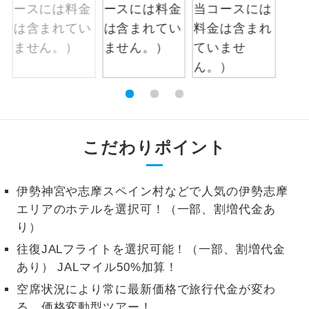
1名様から出発可能な個人型プランで
1名様催行
す。
2名様から出発可能な個人型プランで
2名様催行
す。
おひとり様参
おひとり様限定でご参加いただけるコー
加限定
スです。
こだわりポイント
1名様1室同代
1名様1室利用でも追加料金がかからない
金
コースです。
伊勢神宮や志摩スペイン村などで人気の伊勢志摩
ご夫婦限定でご参加いただけるコースで
エリアのホテルを選択可！（一部、割増代金あ
ご夫婦限定
す。
り）
往復JALフライトを選択可能！（一部、割増代金
女性限定でご参加いただけるコースで
女性限定
す。
あり） JALマイル50%加算！
空席状況により常に最新価格で旅行代金が変わ
ご参加にあたり年齢に制限があるコース
年齢制限あり
る、価格変動型ツアー！
です。