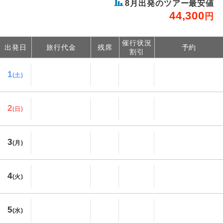
8
月出発のツアー最安値
44,300
円
催行状況
出発日
旅行代金
残席
予約
割引
1
(土)
2
(日)
3
(月)
4
(火)
5
(水)