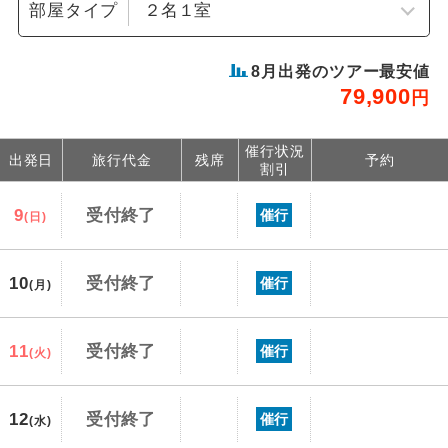
部屋タイプ
8
月出発のツアー最安値
79,900
円
催行状況
出発日
旅行代金
残席
予約
割引
9
受付終了
催行
(日)
10
受付終了
催行
(月)
11
受付終了
催行
(火)
12
受付終了
催行
(水)