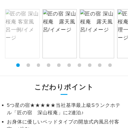
絶景
絶景スポットに立ち寄るコースです。
温泉
温泉地にも宿泊するコースです。
ご宿泊ホテルに露天風呂が付いていま
露天風呂
す。
大浴場
ご宿泊ホテルに大浴場が付いています。
全てのお食事が付いていますので、お食
全食事付き
事の心配はいりません。（機内食を除
こだわりポイント
く）
お部屋にてゆっくりとお召し上がりいた
お部屋食
5つ星の宿★★★★★当社基準最上級Sランクホテ
だけます。
ル「匠の宿 深山桜庵」に2連泊♪
トラベルイヤ
周りの音を気にせず、ガイドさんの説明
お身体に優しいベッドタイプの開放式内風呂付客
ホン
をじっくり聞くことができます。