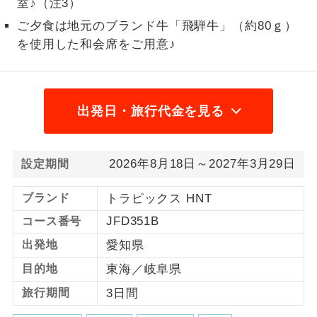
室♪（注3）
1名様から出発可能な個人型プランで
ご夕食は地元のブランド牛「飛騨牛」（約80ｇ）
1名様催行
す。
を使用した和会席をご用意♪
2名様から出発可能な個人型プランで
2名様催行
す。
出発日・旅行代金を見る
おひとり様参
おひとり様限定でご参加いただけるコー
加限定
スです。
2026年8月18日～2027年3月29日
設定期間
1名様1室同代
1名様1室利用でも追加料金がかからない
金
コースです。
ブランド
トラピックス HNT
ご夫婦限定でご参加いただけるコースで
ご夫婦限定
JFD351B
コース番号
す。
出発地
愛知県
女性限定でご参加いただけるコースで
女性限定
目的地
東海／岐阜県
す。
旅行期間
3日間
ご参加にあたり年齢に制限があるコース
年齢制限あり
です。