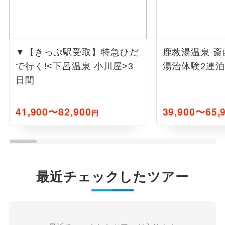
▼【きっぷ駅受取】特急ひだ
鹿教湯温泉 斎
で行く!<下呂温泉 小川屋>3
湯治体験2連泊
日間
41,900〜82,900
39,900〜65,
円
最近チェックしたツアー