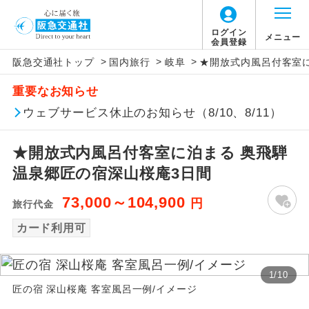
ログイン
メニュー
会員登録
>
>
>
阪急交通社トップ
国内旅行
岐阜
★開放式内風呂付客室に
アイコン
説明
重要なお知らせ
往路出発空港（駅）から復路到着空港
ウェブサービス休止のお知らせ（8/10、8/11）
添乗員同行
（駅）まで同行します。
★開放式内風呂付客室に泊まる 奥飛騨
現地添乗員同
現地到着空港（駅）から最終日出発空港
行
（駅）まで添乗員が同行します。
温泉郷匠の宿深山桜庵3日間
73,000～104,900
円
バスガイド乗
バスガイドが乗務し、車内での観光案内
旅行代金
務
があります。
カード利用可
新コース
初登場のコースです。
1
/
10
ユネスコに登録されている文化遺産や自
匠の宿 深山桜庵 客室風呂一例/イメージ
世界遺産
然遺産を訪ねるコースです。