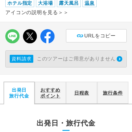
ホテル指定
大浴場
露天風呂
温泉
アイコンの説明を見る＞＞
利用航空会社が指定なので、ご出発の計
航空会社指定
画にとても便利です。
ご紹介するホテルを指定したコースで
ホテル指定
URLをコピー
す。
おひとり様バ
おひとり様でバス席を2席利⽤できま
ス2席利用
す。
このツアーはご用意がありません
資料請求
出発日
おすすめ
日程表
旅行条件
旅行代金
ポイント
出発日・旅行代金