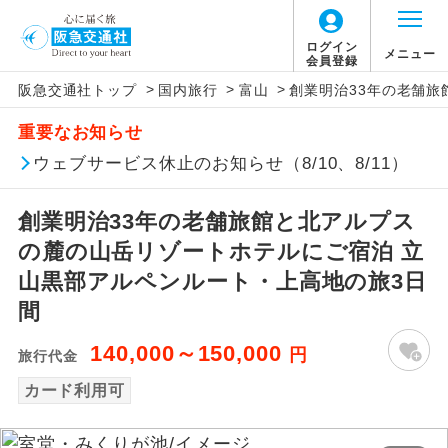
ログイン
メニュー
会員登録
>
>
>
阪急交通社トップ
国内旅行
富山
創業明治33年の老舗旅
アイコン
説明
重要なお知らせ
往路出発空港（駅）から復路到着空港
ウェブサービス休止のお知らせ（8/10、8/11）
添乗員同行
（駅）まで同行します。
創業明治33年の老舗旅館と北アルプス
現地添乗員同
現地到着空港（駅）から最終日出発空港
行
（駅）まで添乗員が同行します。
の麓の山岳リゾートホテルにご宿泊 立
山黒部アルペンルート・上高地の旅3日
バスガイド乗
バスガイドが乗務し、車内での観光案内
間
務
があります。
140,000～150,000
円
旅行代金
新コース
初登場のコースです。
カード利用可
ユネスコに登録されている文化遺産や自
世界遺産
然遺産を訪ねるコースです。