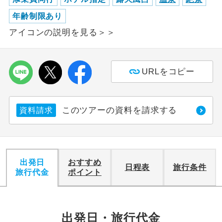
年齢制限あり
利用航空会社が指定なので、ご出発の計
航空会社指定
画にとても便利です。
アイコンの説明を見る＞＞
ご紹介するホテルを指定したコースで
ホテル指定
す。
URLをコピー
おひとり様バ
おひとり様でバス席を2席利⽤できま
ス2席利用
す。
このツアーの資料を請求する
資料請求
出発日
おすすめ
日程表
旅行条件
旅行代金
ポイント
出発日・旅行代金