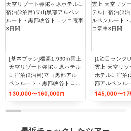
[基本プラン]標高1,930m雲上
[1泊目ランクU
天空リゾート弥陀ヶ原ホテル
雲上 天空リ
に宿泊(2泊目)立山黒部アル
ホテルに宿泊(
ペンルート・黒部峡谷トロッ
部アルペンル
コ電車3日間
トロッコ電車
130,000〜160,000
145,000〜17
円