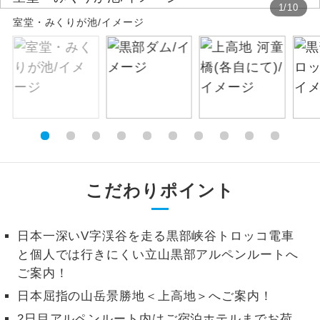
1
/
10
室堂・みくりが池/イメージ
絶景
絶景スポットに立ち寄るコースです。
温泉
温泉地にも宿泊するコースです。
ご宿泊ホテルに露天風呂が付いていま
露天風呂
す。
大浴場
ご宿泊ホテルに大浴場が付いています。
こだわりポイント
全てのお食事が付いていますので、お食
全食事付き
事の心配はいりません。（機内食を除
く）
日本一深いV字渓谷を走る黒部峡谷トロッコ電車
お部屋にてゆっくりとお召し上がりいた
お部屋食
と個人では行きにくい立山黒部アルペンルートへ
だけます。
ご案内！
トラベルイヤ
日本屈指の山岳景勝地＜上高地＞へご案内！
周りの音を気にせず、ガイドさんの説明
ホン
をじっくり聞くことができます。
2日目アルペンルート内はご宿泊ホテルまでお荷