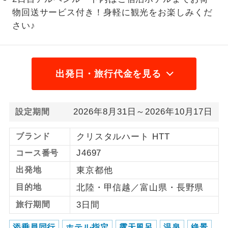
物回送サービス付き！身軽に観光をお楽しみくだ
1名様から出発可能な個人型プランで
1名様催行
さい♪
す。
2名様から出発可能な個人型プランで
2名様催行
す。
出発日・旅行代金を見る
おひとり様参
おひとり様限定でご参加いただけるコー
加限定
スです。
2026年8月31日～2026年10月17日
設定期間
1名様1室同代
1名様1室利用でも追加料金がかからない
金
コースです。
ブランド
クリスタルハート HTT
J4697
コース番号
ご夫婦限定でご参加いただけるコースで
ご夫婦限定
す。
出発地
東京都他
女性限定でご参加いただけるコースで
目的地
北陸・甲信越／富山県・長野県
女性限定
す。
旅行期間
3日間
ご参加にあたり年齢に制限があるコース
年齢制限あり
添乗員同行
ホテル指定
露天風呂
温泉
絶景
です。