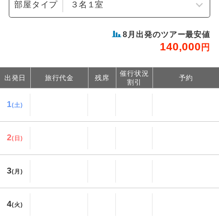
部屋タイプ
8
月出発のツアー最安値
140,000
円
催行状況
出発日
旅行代金
残席
予約
割引
1
(土)
2
(日)
3
(月)
4
(火)