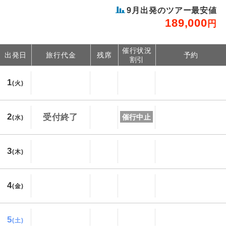
9
月出発のツアー最安値
189,000
円
催行状況
出発日
旅行代金
残席
予約
割引
1
(火)
2
受付終了
催行中止
(水)
3
(木)
4
(金)
5
(土)