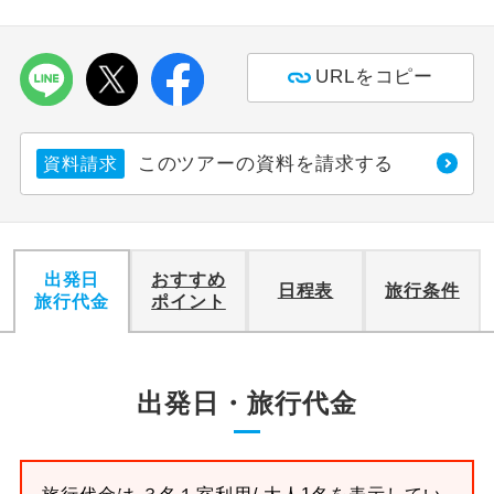
利用航空会社が指定なので、ご出発の計
航空会社指定
画にとても便利です。
URLをコピー
ご紹介するホテルを指定したコースで
ホテル指定
す。
このツアーの資料を請求する
資料請求
おひとり様バ
おひとり様でバス席を2席利⽤できま
ス2席利用
す。
出発日
おすすめ
日程表
旅行条件
旅行代金
ポイント
出発日・旅行代金