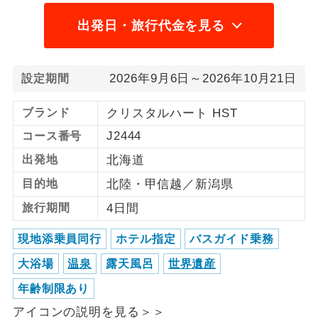
1名様から出発可能な個人型プランで
出発日・旅行代金を見る
1名様催行
す。
2名様から出発可能な個人型プランで
2名様催行
2026年9月6日～2026年10月21日
設定期間
す。
ブランド
クリスタルハート HST
おひとり様参
おひとり様限定でご参加いただけるコー
加限定
スです。
J2444
コース番号
出発地
北海道
1名様1室同代
1名様1室利用でも追加料金がかからない
金
コースです。
目的地
北陸・甲信越／新潟県
旅行期間
4日間
ご夫婦限定でご参加いただけるコースで
ご夫婦限定
す。
現地添乗員同行
ホテル指定
バスガイド乗務
女性限定でご参加いただけるコースで
女性限定
大浴場
温泉
露天風呂
世界遺産
す。
年齢制限あり
ご参加にあたり年齢に制限があるコース
年齢制限あり
アイコンの説明を見る＞＞
です。