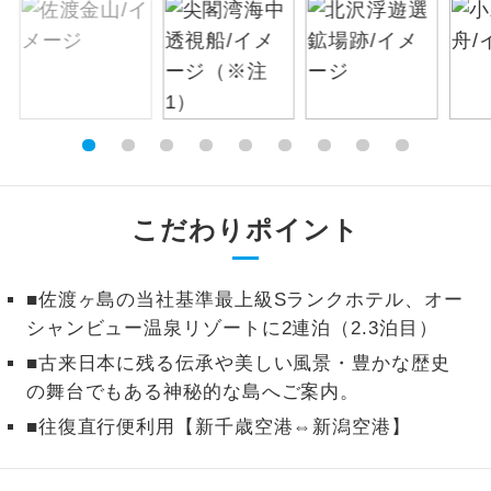
絶景
絶景スポットに立ち寄るコースです。
温泉
温泉地にも宿泊するコースです。
ご宿泊ホテルに露天風呂が付いていま
露天風呂
す。
こだわりポイント
大浴場
ご宿泊ホテルに大浴場が付いています。
全てのお食事が付いていますので、お食
■佐渡ヶ島の当社基準最上級Sランクホテル、オー
全食事付き
事の心配はいりません。（機内食を除
シャンビュー温泉リゾートに2連泊（2.3泊目）
く）
■古来日本に残る伝承や美しい風景・豊かな歴史
お部屋にてゆっくりとお召し上がりいた
お部屋食
の舞台でもある神秘的な島へご案内。
だけます。
■往復直行便利用【新千歳空港⇔新潟空港】
トラベルイヤ
周りの音を気にせず、ガイドさんの説明
ホン
をじっくり聞くことができます。