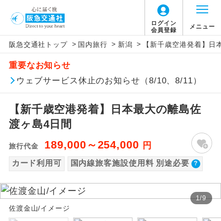
【国内旅客施設使用料について】
ログイン
メニュー
会員登録
>
>
>
阪急交通社トップ
国内旅行
新潟
【新千歳空港発着】日
旅行代金に国内旅客施設使用料は含まれてお
アイコン
説明
重要なお知らせ
りません。別途お支払いが必要となります。
往路出発空港（駅）から復路到着空港
ウェブサービス休止のお知らせ（8/10、8/11）
添乗員同行
新千歳空港往復：大人740円、子供740円、幼
（駅）まで同行します。
児740円
【新千歳空港発着】日本最大の離島佐
現地添乗員同
現地到着空港（駅）から最終日出発空港
行
（駅）まで添乗員が同行します。
渡ヶ島4日間
189,000～254,000
円
バスガイド乗
バスガイドが乗務し、車内での観光案内
旅行代金
務
があります。
カード利用可
国内線旅客施設使用料 別途必要
新コース
初登場のコースです。
1
/
9
ユネスコに登録されている文化遺産や自
佐渡金山/イメージ
世界遺産
然遺産を訪ねるコースです。