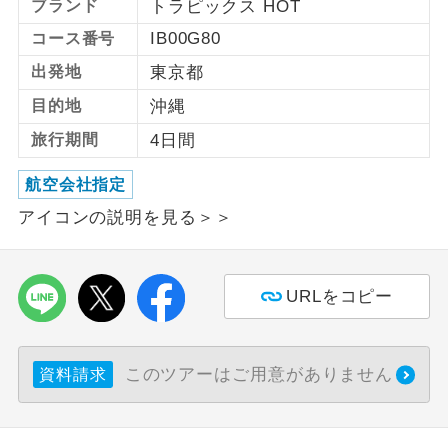
ブランド
トラピックス HOT
IB00G80
コース番号
利用航空会社が指定なので、ご出発の計
航空会社指定
画にとても便利です。
出発地
東京都
ご紹介するホテルを指定したコースで
目的地
沖縄
ホテル指定
す。
旅行期間
4日間
おひとり様バ
おひとり様でバス席を2席利⽤できま
航空会社指定
ス2席利用
す。
アイコンの説明を見る＞＞
URLをコピー
このツアーはご用意がありません
資料請求