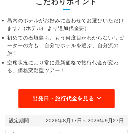
こだわりポイント
1名様から出発可能な個人型プランで
1名様催行
す。
島内のホテルがお好みに合わせてお選びいただけ
ます♪（ホテルにより追加代金要）
2名様から出発可能な個人型プランで
2名様催行
す。
初めての石垣島も、もう何度目かわからないリピ
ーターの方も、自分でホテルを選ぶ、自分流の
おひとり様参
おひとり様限定でご参加いただけるコー
加限定
旅！
スです。
空席状況により常に最新価格で旅行代金が変わ
1名様1室同代
1名様1室利用でも追加料金がかからない
る、価格変動型ツアー！
金
コースです。
ご夫婦限定でご参加いただけるコースで
ご夫婦限定
す。
出発日・旅行代金を見る
女性限定でご参加いただけるコースで
女性限定
す。
2026年8月17日～2026年9月27日
設定期間
ご参加にあたり年齢に制限があるコース
年齢制限あり
です。