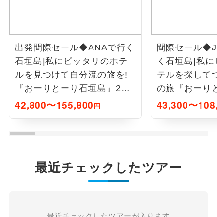
出発間際セール◆ANAで行く
間際セール◆J
石垣島|私にピッタリのホテ
く石垣島|私
ルを見つけて自分流の旅を!
テルを探して
『おーりとーり石垣島』2泊3
の旅『おーり
日
3泊4日
42,800〜155,800
43,300〜108
円
最近チェックしたツアー
最近チェックしたツアーが入ります