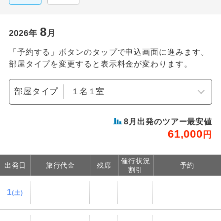
8
2026
年
月
「予約する」ボタンのタップで申込画面に進みます。
部屋タイプを変更すると表示料金が変わります。
部屋タイプ
8
月出発のツアー最安値
61,000
円
催行状況
出発日
旅行代金
残席
予約
割引
1
(土)