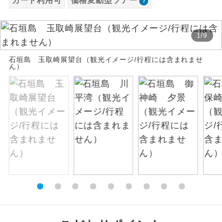
カード利用可
価格変動型ツアー
お支払いは、クレジットカード決済のみとな
絶景
絶景スポットに立ち寄るコースです。
ります。
1
/
9
お申し込みの最後にクレジットカード決済を
温泉
温泉地にも宿泊するコースです。
していただき、決済手続き完了をもちまし
石垣島 玉取崎展望台（観光イメージ/行程には含まれませ
て、ご旅行の契約が成立となります。
ん）
ご宿泊ホテルに露天風呂が付いていま
露天風呂
す。
ご予約方法について
大浴場
ご宿泊ホテルに大浴場が付いています。
ウェブ限定コースとなりますので、コールセ
ンター及びカウンターでのお申し込みはでき
全てのお食事が付いていますので、お食
ません。
全食事付き
事の心配はいりません。（機内食を除
く）
お部屋にてゆっくりとお召し上がりいた
お部屋食
だけます。
トラベルイヤ
周りの音を気にせず、ガイドさんの説明
ホン
をじっくり聞くことができます。