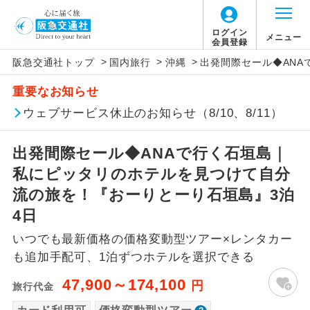
「価格変動型ツアー」に関するご案内
ログイン
メニュー
会員登録
>
>
>
阪急交通社トップ
国内旅行
沖縄
出発間際セール◆AN
アイコン
説明
重要なお知らせ
価格変動型ツアーとは
往路出発空港（駅）から復路到着空港
ウェブサービス休止のお知らせ（8/10、8/11）
添乗員同行
（駅）まで同行します。
航空会社が設定する「個人包括旅行運
出発間際セール◆ANAで行く石垣島｜
現地添乗員同
賃」を利用したツアーです。
現地到着空港（駅）から最終日出発空港
行
（駅）まで添乗員が同行します。
私にピッタリのホテルを見つけて自分
お申し込み時期・ご利用便の空席状況に
流の旅を！『おーりとーり石垣島』3泊
よって料金が変動いたします。
バスガイド乗
バスガイドが乗務し、車内での観光案内
4日
務
があります。
いつでも最新価格の価格変動型ツアー×レンタカー
以下の注意事項をあらかじめご了承いただき
新コース
初登場のコースです。
も追加手配可、1泊ずつホテルを選択できる
ますようお願いいたします。
47,900～174,100
円
旅行代金
ユネスコに登録されている文化遺産や自
世界遺産
お支払いについて
然遺産を訪ねるコースです。