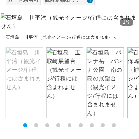
カード利用可
価格変動型ツアー
お支払いは、クレジットカード決済のみとな
絶景
絶景スポットに立ち寄るコースです。
ります。
1
/
9
お申し込みの最後にクレジットカード決済を
温泉
温泉地にも宿泊するコースです。
していただき、決済手続き完了をもちまし
石垣島 川平湾（観光イメージ/行程には含まれません）
て、ご旅行の契約が成立となります。
ご宿泊ホテルに露天風呂が付いていま
露天風呂
す。
ご予約方法について
大浴場
ご宿泊ホテルに大浴場が付いています。
ウェブ限定コースとなりますので、コールセ
ンター及びカウンターでのお申し込みはでき
全てのお食事が付いていますので、お食
ません。
全食事付き
事の心配はいりません。（機内食を除
く）
お部屋にてゆっくりとお召し上がりいた
お部屋食
だけます。
トラベルイヤ
周りの音を気にせず、ガイドさんの説明
ホン
をじっくり聞くことができます。