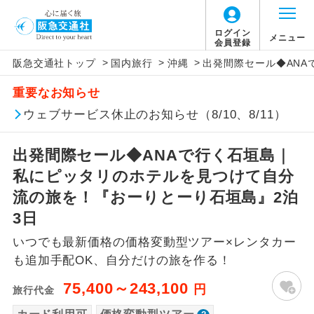
「価格変動型ツアー」に関するご案内
ログイン
メニュー
会員登録
>
>
>
阪急交通社トップ
国内旅行
沖縄
出発間際セール◆AN
アイコン
説明
重要なお知らせ
価格変動型ツアーとは
往路出発空港（駅）から復路到着空港
ウェブサービス休止のお知らせ（8/10、8/11）
添乗員同行
（駅）まで同行します。
航空会社が設定する「個人包括旅行運
出発間際セール◆ANAで行く石垣島｜
現地添乗員同
賃」を利用したツアーです。
現地到着空港（駅）から最終日出発空港
行
（駅）まで添乗員が同行します。
私にピッタリのホテルを見つけて自分
お申し込み時期・ご利用便の空席状況に
流の旅を！『おーりとーり石垣島』2泊
よって料金が変動いたします。
バスガイド乗
バスガイドが乗務し、車内での観光案内
3日
務
があります。
いつでも最新価格の価格変動型ツアー×レンタカー
以下の注意事項をあらかじめご了承いただき
新コース
初登場のコースです。
も追加手配OK、自分だけの旅を作る！
ますようお願いいたします。
75,400～243,100
円
旅行代金
ユネスコに登録されている文化遺産や自
世界遺産
お支払いについて
然遺産を訪ねるコースです。