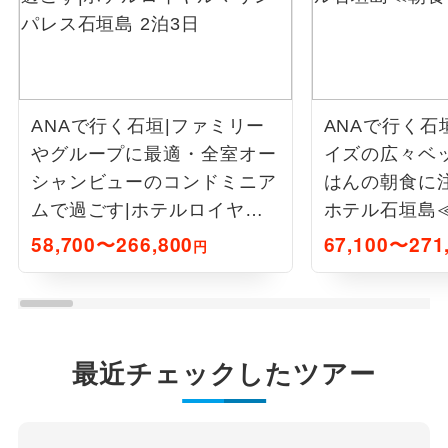
ANAで行く石垣|ファミリー
ANAで行く石
やグループに最適・全室オー
イズの広々ベ
シャンビューのコンドミニア
はんの朝食に
ムで過ごす|ホテルロイヤル
ホテル石垣島≪
マリンパレス石垣島 2泊3日
4日
58,700〜266,800
67,100〜271
円
最近チェックしたツアー