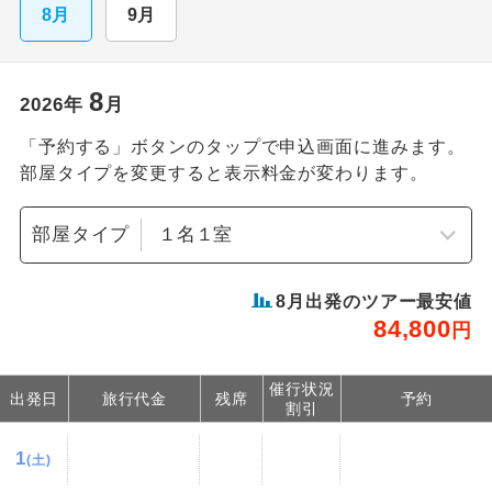
8月
9月
8
2026
年
月
「予約する」ボタンのタップで申込画面に進みます。
部屋タイプを変更すると表示料金が変わります。
部屋タイプ
8
月出発のツアー最安値
84,800
円
催行状況
出発日
旅行代金
残席
予約
割引
1
(土)