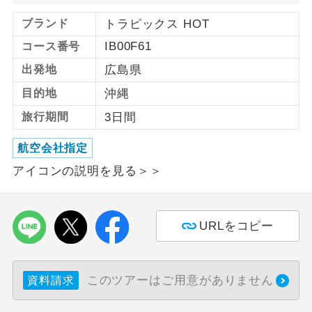
ブランド
トラピックス HOT
利用航空会社が指定なので、ご出発の計
航空会社指定
画にとても便利です。
IB00F61
コース番号
出発地
広島県
ご紹介するホテルを指定したコースで
ホテル指定
す。
目的地
沖縄
旅行期間
3日間
おひとり様バ
おひとり様でバス席を2席利⽤できま
ス2席利用
す。
航空会社指定
アイコンの説明を見る＞＞
URLをコピー
このツアーはご用意がありません
資料請求