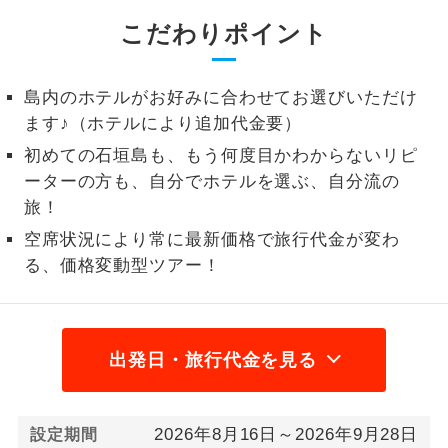
こだわりポイント
1名様から出発可能な個人型プランで
1名様催行
す。
2名様から出発可能な個人型プランで
島内のホテルがお好みに合わせてお選びいただけ
2名様催行
す。
ます♪（ホテルにより追加代金要）
初めての石垣島も、もう何度目かわからないリピ
おひとり様参
おひとり様限定でご参加いただけるコー
加限定
ーターの方も、自分でホテルを選ぶ、自分流の
スです。
旅！
1名様1室同代
1名様1室利用でも追加料金がかからない
空席状況により常に最新価格で旅行代金が変わ
金
コースです。
る、価格変動型ツアー！
ご夫婦限定でご参加いただけるコースで
ご夫婦限定
す。
出発日・旅行代金を見る
女性限定でご参加いただけるコースで
女性限定
す。
ご参加にあたり年齢に制限があるコース
2026年8月16日～2026年9月28日
年齢制限あり
設定期間
です。