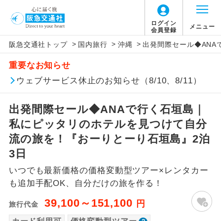
「価格変動型ツアー」に関するご案内
ログイン
メニュー
会員登録
>
>
>
阪急交通社トップ
国内旅行
沖縄
出発間際セール◆AN
アイコン
説明
重要なお知らせ
価格変動型ツアーとは
往路出発空港（駅）から復路到着空港
ウェブサービス休止のお知らせ（8/10、8/11）
添乗員同行
（駅）まで同行します。
航空会社が設定する「個人包括旅行運
出発間際セール◆ANAで行く石垣島｜
現地添乗員同
賃」を利用したツアーです。
現地到着空港（駅）から最終日出発空港
行
（駅）まで添乗員が同行します。
私にピッタリのホテルを見つけて自分
お申し込み時期・ご利用便の空席状況に
流の旅を！『おーりとーり石垣島』2泊
よって料金が変動いたします。
バスガイド乗
バスガイドが乗務し、車内での観光案内
3日
務
があります。
いつでも最新価格の価格変動型ツアー×レンタカー
以下の注意事項をあらかじめご了承いただき
新コース
初登場のコースです。
も追加手配OK、自分だけの旅を作る！
ますようお願いいたします。
39,100～151,100
円
旅行代金
ユネスコに登録されている文化遺産や自
世界遺産
お支払いについて
然遺産を訪ねるコースです。