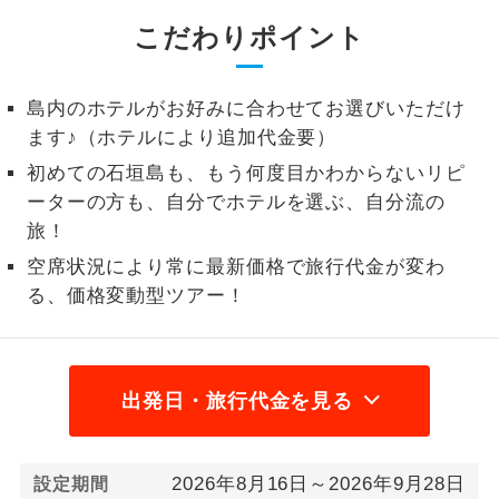
こだわりポイント
1名様から出発可能な個人型プランで
1名様催行
す。
2名様から出発可能な個人型プランで
島内のホテルがお好みに合わせてお選びいただけ
2名様催行
す。
ます♪（ホテルにより追加代金要）
初めての石垣島も、もう何度目かわからないリピ
おひとり様参
おひとり様限定でご参加いただけるコー
加限定
ーターの方も、自分でホテルを選ぶ、自分流の
スです。
旅！
1名様1室同代
1名様1室利用でも追加料金がかからない
空席状況により常に最新価格で旅行代金が変わ
金
コースです。
る、価格変動型ツアー！
ご夫婦限定でご参加いただけるコースで
ご夫婦限定
す。
出発日・旅行代金を見る
女性限定でご参加いただけるコースで
女性限定
す。
ご参加にあたり年齢に制限があるコース
2026年8月16日～2026年9月28日
年齢制限あり
設定期間
です。