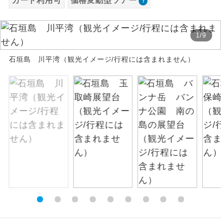
カード利用可
価格変動型ツアー
お支払いは、クレジットカード決済のみとな
絶景
絶景スポットに立ち寄るコースです。
ります。
1
/
9
お申し込みの最後にクレジットカード決済を
温泉
温泉地にも宿泊するコースです。
していただき、決済手続き完了をもちまし
石垣島 川平湾（観光イメージ/行程には含まれません）
て、ご旅行の契約が成立となります。
ご宿泊ホテルに露天風呂が付いていま
露天風呂
す。
ご予約方法について
大浴場
ご宿泊ホテルに大浴場が付いています。
ウェブ限定コースとなりますので、コールセ
ンター及びカウンターでのお申し込みはでき
全てのお食事が付いていますので、お食
ません。
全食事付き
事の心配はいりません。（機内食を除
く）
お部屋にてゆっくりとお召し上がりいた
お部屋食
だけます。
トラベルイヤ
周りの音を気にせず、ガイドさんの説明
ホン
をじっくり聞くことができます。