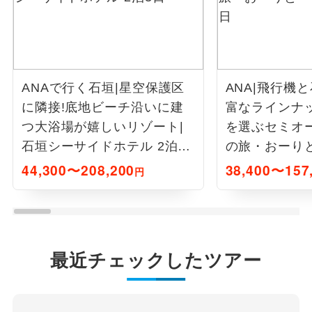
ANAで行く石垣|星空保護区
ANA|飛行機
に隣接!底地ビーチ沿いに建
富なラインナ
つ大浴場が嬉しいリゾート|
を選ぶセミオ
石垣シーサイドホテル 2泊3
の旅・おーりと
日
泊3日
44,300〜208,200
38,400〜157
円
最近チェックしたツアー