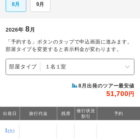
8月
9月
8
2026
年
月
「予約する」ボタンのタップで申込画面に進みます。
部屋タイプを変更すると表示料金が変わります。
部屋タイプ
8
月出発のツアー最安値
51,700
円
催行状況
出発日
旅行代金
残席
予約
割引
1
(土)