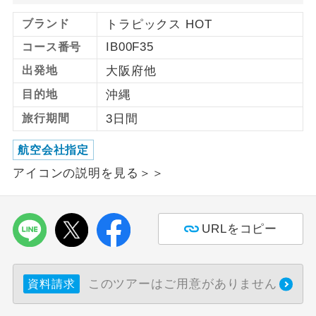
ブランド
トラピックス HOT
利用航空会社が指定なので、ご出発の計
航空会社指定
画にとても便利です。
IB00F35
コース番号
出発地
大阪府他
ご紹介するホテルを指定したコースで
ホテル指定
す。
目的地
沖縄
旅行期間
3日間
おひとり様バ
おひとり様でバス席を2席利⽤できま
ス2席利用
す。
航空会社指定
アイコンの説明を見る＞＞
URLをコピー
このツアーはご用意がありません
資料請求