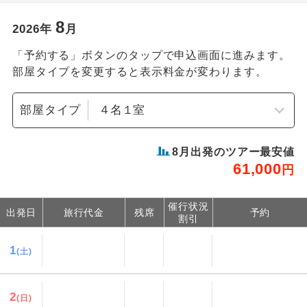
8
2026
年
月
「予約する」ボタンのタップで申込画面に進みます。
部屋タイプを変更すると表示料金が変わります。
部屋タイプ
8
月出発のツアー最安値
61,000
円
催行状況
出発日
旅行代金
残席
予約
割引
1
(土)
2
(日)