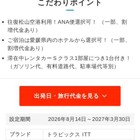
こだわりポイント
1名様から出発可能な個人型プランで
1名様催行
す。
往復松山空港利用！ANA便選択可！ （一部、割
増代金あり）
2名様から出発可能な個人型プランで
2名様催行
す。
ご宿泊は愛媛県内のホテルから選択可！（一部、
割増代金あり）
おひとり様参
おひとり様限定でご参加いただけるコー
加限定
スです。
滞在中レンタカーＳクラス1部屋につき1台付き！
（ガソリン代、有料道路代、駐車場代等別）
1名様1室同代
1名様1室利用でも追加料金がかからない
金
コースです。
ご夫婦限定でご参加いただけるコースで
出発日・旅行代金を見る
ご夫婦限定
す。
女性限定でご参加いただけるコースで
女性限定
2026年8月14日～2027年3月30日
設定期間
す。
ご参加にあたり年齢に制限があるコース
ブランド
トラピックス ITT
年齢制限あり
です。