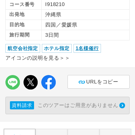
I918210
コース番号
利用航空会社が指定なので、ご出発の計
出発地
沖縄県
航空会社指定
画にとても便利です。
目的地
四国／愛媛県
ご紹介するホテルを指定したコースで
ホテル指定
旅行期間
3日間
す。
航空会社指定
ホテル指定
1名様催行
おひとり様バ
おひとり様でバス席を2席利⽤できま
ス2席利用
アイコンの説明を見る＞＞
す。
URLをコピー
このツアーはご用意がありません
資料請求