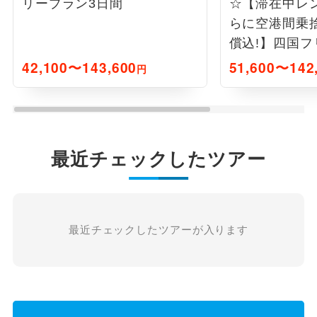
リープラン3日間
☆【滞在中レ
らに空港間乗
償込!】四国フ
間
42,100〜143,600
51,600〜142
円
最近チェックしたツアー
最近チェックしたツアーが入ります