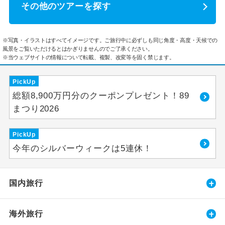
その他のツアーを探す
※写真・イラストはすべてイメージです。ご旅行中に必ずしも同じ角度・高度・天候での
風景をご覧いただけるとはかぎりませんのでご了承ください。
※当ウェブサイトの情報について転載、複製、改変等を固く禁じます。
PickUp
総額8,900万円分のクーポンプレゼント！89
まつり2026
PickUp
今年のシルバーウィークは5連休！
国内旅行
海外旅行