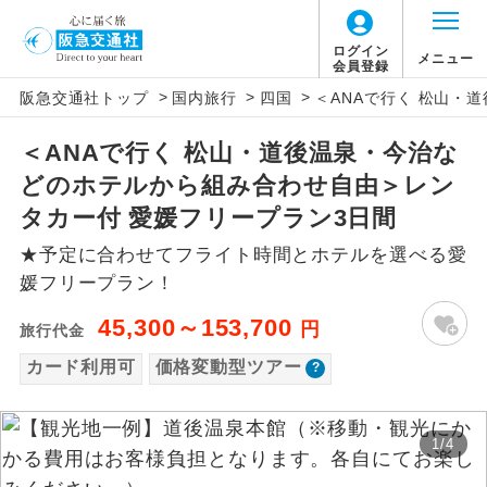
「価格変動型ツアー」に関するご案内
ログイン
メニュー
会員登録
>
>
>
阪急交通社トップ
国内旅行
四国
＜ANAで行く 松山・
アイコン
説明
＜ANAで行く 松山・道後温泉・今治な
価格変動型ツアーとは
往路出発空港（駅）から復路到着空港
添乗員同行
どのホテルから組み合わせ自由＞レン
（駅）まで同行します。
航空会社が設定する「個人包括旅行運
タカー付 愛媛フリープラン3日間
現地添乗員同
賃」を利用したツアーです。
現地到着空港（駅）から最終日出発空港
★予定に合わせてフライト時間とホテルを選べる愛
行
（駅）まで添乗員が同行します。
お申し込み時期・ご利用便の空席状況に
媛フリープラン！
よって料金が変動いたします。
バスガイド乗
バスガイドが乗務し、車内での観光案内
45,300～153,700
円
旅行代金
務
があります。
カード利用可
価格変動型ツアー
以下の注意事項をあらかじめご了承いただき
新コース
初登場のコースです。
ますようお願いいたします。
1
/
4
ユネスコに登録されている文化遺産や自
世界遺産
お支払いについて
然遺産を訪ねるコースです。