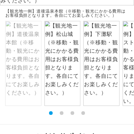
お支払いは、クレジットカード決済のみとな
絶景
【観光地一例】道後温泉本館（※移動・観光にかかる費用は
絶景スポットに立ち寄るコースです。
ります。
お客様負担となります。各自にてお楽しみください。）
お申し込みの最後にクレジットカード決済を
温泉
温泉地にも宿泊するコースです。
していただき、決済手続き完了をもちまし
て、ご旅行の契約が成立となります。
ご宿泊ホテルに露天風呂が付いていま
露天風呂
す。
ご予約方法について
大浴場
ご宿泊ホテルに大浴場が付いています。
ウェブ限定コースとなりますので、コールセ
ンター及びカウンターでのお申し込みはでき
全てのお食事が付いていますので、お食
ません。
全食事付き
事の心配はいりません。（機内食を除
く）
お部屋にてゆっくりとお召し上がりいた
お部屋食
だけます。
トラベルイヤ
周りの音を気にせず、ガイドさんの説明
ホン
をじっくり聞くことができます。