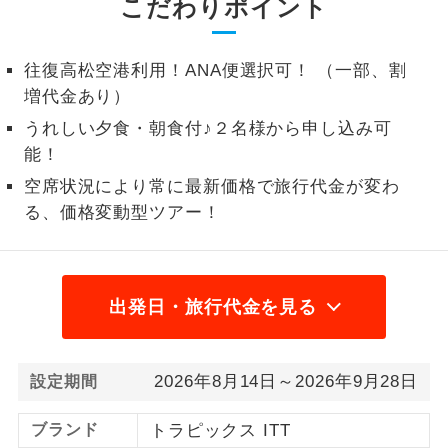
こだわりポイント
1名様から出発可能な個人型プランで
1名様催行
す。
往復高松空港利用！ANA便選択可！ （一部、割
増代金あり）
2名様から出発可能な個人型プランで
2名様催行
す。
うれしい夕食・朝食付♪２名様から申し込み可
能！
おひとり様参
おひとり様限定でご参加いただけるコー
加限定
スです。
空席状況により常に最新価格で旅行代金が変わ
る、価格変動型ツアー！
1名様1室同代
1名様1室利用でも追加料金がかからない
金
コースです。
ご夫婦限定でご参加いただけるコースで
出発日・旅行代金を見る
ご夫婦限定
す。
女性限定でご参加いただけるコースで
女性限定
2026年8月14日～2026年9月28日
設定期間
す。
ご参加にあたり年齢に制限があるコース
ブランド
トラピックス ITT
年齢制限あり
です。