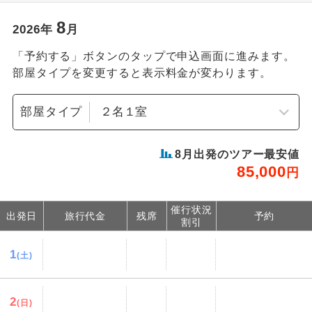
8
2026
年
月
「予約する」ボタンのタップで申込画面に進みます。
部屋タイプを変更すると表示料金が変わります。
部屋タイプ
8
月出発のツアー最安値
85,000
円
催行状況
出発日
旅行代金
残席
予約
割引
1
(土)
2
(日)