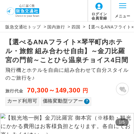
「価格変動型ツアー」に関するご案内
ログイン
メニュー
会員登録
>
>
>
阪急交通社トップ
国内旅行
四国
【選べるANAフライト
アイコン
説明
【選べるANAフライト×琴平町内ホテ
価格変動型ツアーとは
往路出発空港（駅）から復路到着空港
添乗員同行
ル・旅館 組み合わせ自由】～金刀比羅
（駅）まで同行します。
航空会社が設定する「個人包括旅行運
宮の門前～ことひら温泉チョイス4日間
現地添乗員同
賃」を利用したツアーです。
現地到着空港（駅）から最終日出発空港
飛行機とホテルを自由に組み合わせて自分スタイル
行
（駅）まで添乗員が同行します。
お申し込み時期・ご利用便の空席状況に
のご旅行を♪
よって料金が変動いたします。
バスガイド乗
バスガイドが乗務し、車内での観光案内
70,300～149,300
円
旅行代金
務
があります。
カード利用可
価格変動型ツアー
以下の注意事項をあらかじめご了承いただき
新コース
初登場のコースです。
ますようお願いいたします。
1
/
5
ユネスコに登録されている文化遺産や自
世界遺産
お支払いについて
然遺産を訪ねるコースです。