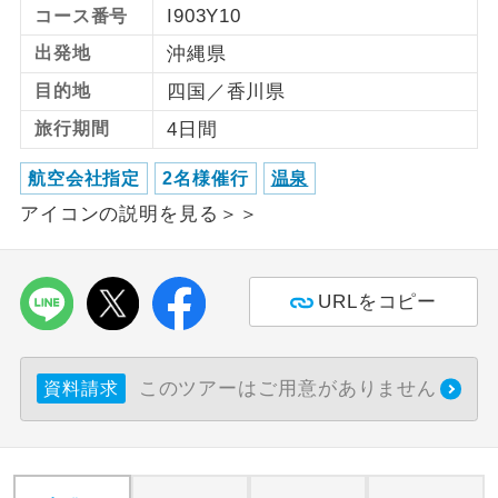
I903Y10
コース番号
利用航空会社が指定なので、ご出発の計
出発地
沖縄県
航空会社指定
画にとても便利です。
目的地
四国／香川県
ご紹介するホテルを指定したコースで
ホテル指定
旅行期間
4日間
す。
航空会社指定
2名様催行
温泉
おひとり様バ
おひとり様でバス席を2席利⽤できま
ス2席利用
アイコンの説明を見る＞＞
す。
URLをコピー
このツアーはご用意がありません
資料請求