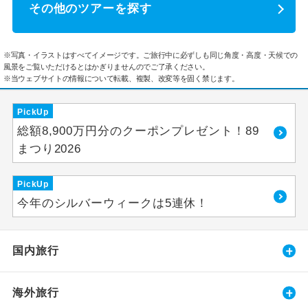
その他のツアーを探す
※写真・イラストはすべてイメージです。ご旅行中に必ずしも同じ角度・高度・天候での
風景をご覧いただけるとはかぎりませんのでご了承ください。
※当ウェブサイトの情報について転載、複製、改変等を固く禁じます。
PickUp
総額8,900万円分のクーポンプレゼント！89
まつり2026
PickUp
今年のシルバーウィークは5連休！
国内旅行
海外旅行