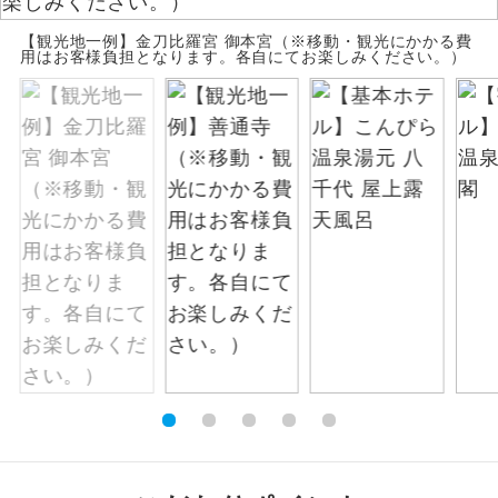
お支払いは、クレジットカード決済のみとな
絶景
【観光地一例】金刀比羅宮 御本宮（※移動・観光にかかる費
絶景スポットに立ち寄るコースです。
ります。
用はお客様負担となります。各自にてお楽しみください。）
お申し込みの最後にクレジットカード決済を
温泉
温泉地にも宿泊するコースです。
していただき、決済手続き完了をもちまし
て、ご旅行の契約が成立となります。
ご宿泊ホテルに露天風呂が付いていま
露天風呂
す。
ご予約方法について
大浴場
ご宿泊ホテルに大浴場が付いています。
ウェブ限定コースとなりますので、コールセ
ンター及びカウンターでのお申し込みはでき
全てのお食事が付いていますので、お食
ません。
全食事付き
事の心配はいりません。（機内食を除
く）
お部屋にてゆっくりとお召し上がりいた
お部屋食
だけます。
トラベルイヤ
周りの音を気にせず、ガイドさんの説明
ホン
をじっくり聞くことができます。