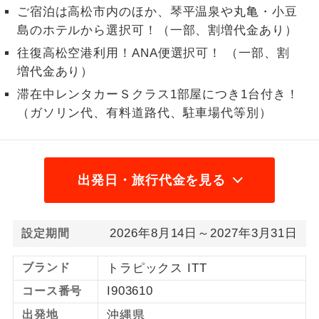
ご宿泊は高松市内のほか、琴平温泉や丸亀・小豆
1名様から出発可能な個人型プランで
1名様催行
島のホテルから選択可！（一部、割増代金あり）
す。
往復高松空港利用！ANA便選択可！ （一部、割
2名様から出発可能な個人型プランで
増代金あり）
2名様催行
す。
滞在中レンタカーＳクラス1部屋につき1台付き！
（ガソリン代、有料道路代、駐車場代等別）
おひとり様参
おひとり様限定でご参加いただけるコー
加限定
スです。
1名様1室同代
1名様1室利用でも追加料金がかからない
金
出発日・旅行代金を見る
コースです。
ご夫婦限定でご参加いただけるコースで
ご夫婦限定
す。
2026年8月14日～2027年3月31日
設定期間
女性限定でご参加いただけるコースで
女性限定
ブランド
トラピックス ITT
す。
I903610
コース番号
ご参加にあたり年齢に制限があるコース
年齢制限あり
出発地
沖縄県
です。