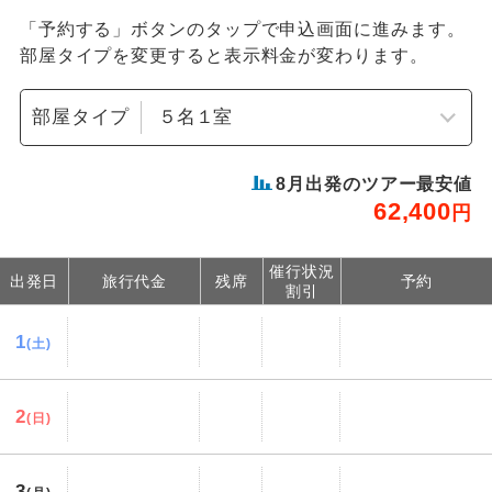
「予約する」ボタンのタップで申込画面に進みます。
部屋タイプを変更すると表示料金が変わります。
部屋タイプ
8
月出発のツアー最安値
62,400
円
催行状況
出発日
旅行代金
残席
予約
割引
1
(土)
2
(日)
3