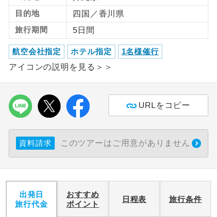
目的地
四国／香川県
利用航空会社が指定なので、ご出発の計
航空会社指定
旅行期間
5日間
画にとても便利です。
ご紹介するホテルを指定したコースで
航空会社指定
ホテル指定
1名様催行
ホテル指定
す。
アイコンの説明を見る＞＞
おひとり様バ
おひとり様でバス席を2席利⽤できま
ス2席利用
す。
URLをコピー
このツアーはご用意がありません
資料請求
出発日
おすすめ
日程表
旅行条件
旅行代金
ポイント