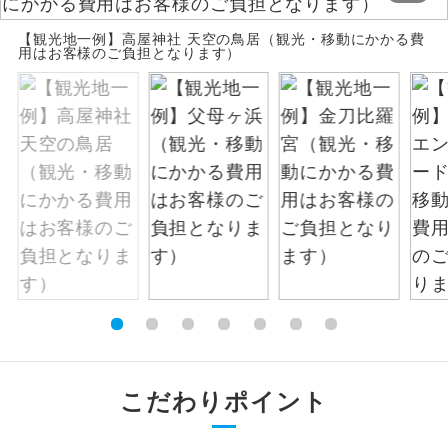
お支払いは、クレジットカード決済のみとな
絶景
【観光地一例】高屋神社 天空の鳥居（観光・移動にかかる費
絶景スポットに立ち寄るコースです。
ります。
用はお客様のご負担となります）
お申し込みの最後にクレジットカード決済を
温泉
温泉地にも宿泊するコースです。
していただき、決済手続き完了をもちまし
て、ご旅行の契約が成立となります。
ご宿泊ホテルに露天風呂が付いていま
露天風呂
す。
ご予約方法について
大浴場
ご宿泊ホテルに大浴場が付いています。
ウェブ限定コースとなりますので、コールセ
ンター及びカウンターでのお申し込みはでき
全てのお食事が付いていますので、お食
ません。
全食事付き
事の心配はいりません。（機内食を除
く）
お部屋にてゆっくりとお召し上がりいた
お部屋食
だけます。
こだわりポイント
トラベルイヤ
周りの音を気にせず、ガイドさんの説明
ホン
をじっくり聞くことができます。