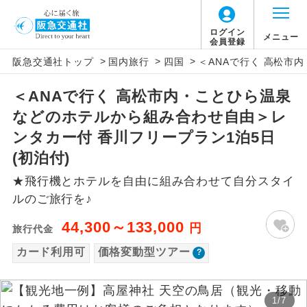
「価格変動型ツアー」に関するご案内
ログイン
メニュー
会員登録
>
>
>
阪急交通社トップ
国内旅行
四国
＜ANAで行く 高松市
アイコン
説明
＜ANAで行く 高松市内・ことひら温泉
価格変動型ツアーとは
往路出発空港（駅）から復路到着空港
添乗員同行
などのホテルから組み合わせ自由＞レ
（駅）まで同行します。
航空会社が設定する「個人包括旅行運
ンタカー付 香川フリープラン1泊5日
現地添乗員同
賃」を利用したツアーです。
現地到着空港（駅）から最終日出発空港
(初泊付)
行
（駅）まで添乗員が同行します。
お申し込み時期・ご利用便の空席状況に
★飛行機とホテルを自由に組み合わせて自分スタイ
よって料金が変動いたします。
ルのご旅行を♪
バスガイド乗
バスガイドが乗務し、車内での観光案内
務
があります。
44,300～133,000
円
旅行代金
以下の注意事項をあらかじめご了承いただき
新コース
カード利用可
価格変動型ツアー
初登場のコースです。
ますようお願いいたします。
ユネスコに登録されている文化遺産や自
世界遺産
お支払いについて
然遺産を訪ねるコースです。
1
/
7