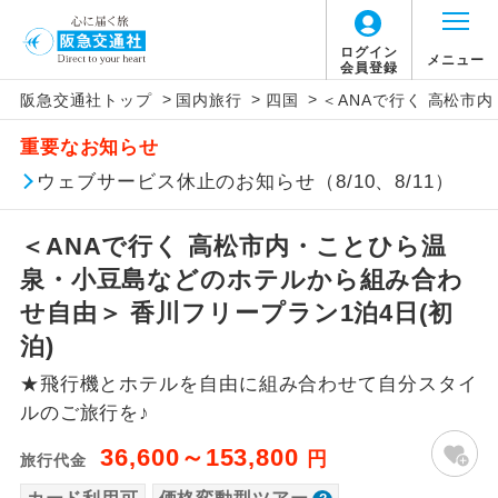
「価格変動型ツアー」に関するご案内
ログイン
メニュー
会員登録
>
>
>
阪急交通社トップ
国内旅行
四国
＜ANAで行く 高松市
アイコン
説明
重要なお知らせ
価格変動型ツアーとは
往路出発空港（駅）から復路到着空港
ウェブサービス休止のお知らせ（8/10、8/11）
添乗員同行
（駅）まで同行します。
航空会社が設定する「個人包括旅行運
＜ANAで行く 高松市内・ことひら温
現地添乗員同
賃」を利用したツアーです。
現地到着空港（駅）から最終日出発空港
行
（駅）まで添乗員が同行します。
泉・小豆島などのホテルから組み合わ
お申し込み時期・ご利用便の空席状況に
せ自由＞ 香川フリープラン1泊4日(初
よって料金が変動いたします。
バスガイド乗
バスガイドが乗務し、車内での観光案内
泊)
務
があります。
★飛行機とホテルを自由に組み合わせて自分スタイ
以下の注意事項をあらかじめご了承いただき
新コース
初登場のコースです。
ルのご旅行を♪
ますようお願いいたします。
36,600～153,800
円
旅行代金
ユネスコに登録されている文化遺産や自
世界遺産
お支払いについて
然遺産を訪ねるコースです。