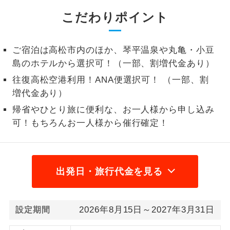
こだわりポイント
1名様から出発可能な個人型プランで
1名様催行
す。
2名様から出発可能な個人型プランで
ご宿泊は高松市内のほか、琴平温泉や丸亀・小豆
2名様催行
す。
島のホテルから選択可！（一部、割増代金あり）
往復高松空港利用！ANA便選択可！ （一部、割
おひとり様参
おひとり様限定でご参加いただけるコー
加限定
増代金あり）
スです。
帰省やひとり旅に便利な、お一人様から申し込み
1名様1室同代
1名様1室利用でも追加料金がかからない
可！もちろんお一人様から催行確定！
金
コースです。
ご夫婦限定でご参加いただけるコースで
ご夫婦限定
す。
出発日・旅行代金を見る
女性限定でご参加いただけるコースで
女性限定
す。
2026年8月15日～2027年3月31日
設定期間
ご参加にあたり年齢に制限があるコース
年齢制限あり
です。