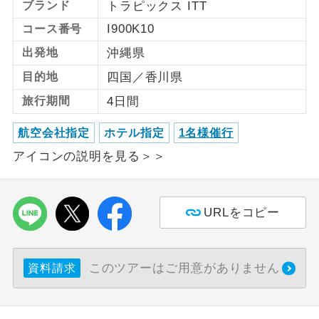
ブランド
トラピックス ITT
I900K10
コース番号
利用航空会社が指定なので、ご出発の計
航空会社指定
画にとても便利です。
出発地
沖縄県
ご紹介するホテルを指定したコースで
目的地
四国／香川県
ホテル指定
す。
旅行期間
4日間
おひとり様バ
おひとり様でバス席を2席利⽤できま
ス2席利用
航空会社指定
ホテル指定
1名様催行
す。
アイコンの説明を見る＞＞
URLをコピー
このツアーはご用意がありません
資料請求