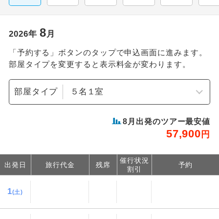
8
2026
年
月
「予約する」ボタンのタップで申込画面に進みます。
部屋タイプを変更すると表示料金が変わります。
部屋タイプ
8
月出発のツアー最安値
57,900
円
催行状況
出発日
旅行代金
残席
予約
割引
1
(土)