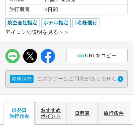
旅行期間
3日間
利用航空会社が指定なので、ご出発の計
航空会社指定
画にとても便利です。
航空会社指定
ホテル指定
1名様催行
ご紹介するホテルを指定したコースで
アイコンの説明を見る＞＞
ホテル指定
す。
おひとり様バ
おひとり様でバス席を2席利⽤できま
URLをコピー
ス2席利用
す。
このツアーはご用意がありません
資料請求
出発日
おすすめ
日程表
旅行条件
旅行代金
ポイント