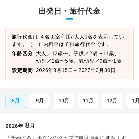
出発日・旅行代金
旅行代金は
４名１室
利用/ 大人1名を表示してい
ます。
（ ）内料金は子供旅行代金です。
年齢区分
大人／12歳〜、子供／2歳〜11歳、
幼児／2歳〜5歳、乳幼児／0歳〜1歳
設定期間
2026年8月15日～2027年3月30日
8月
9月
10月
11月
12月
1
8
2026
年
月
「予約する」ボタンのタップで申込画面に進みます。