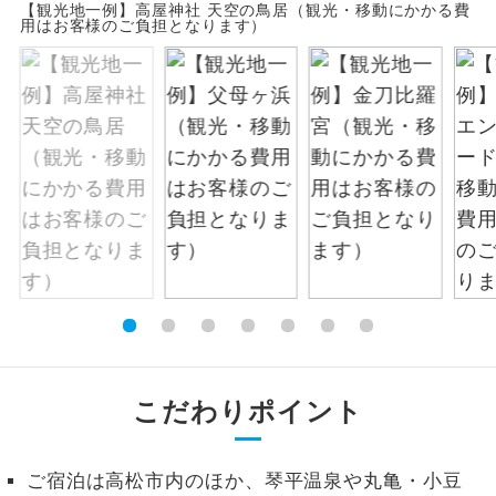
【観光地一例】高屋神社 天空の鳥居（観光・移動にかかる費
お支払いは、クレジットカード決済のみとな
用はお客様のご負担となります）
絶景
絶景スポットに立ち寄るコースです。
ります。
お申し込みの最後にクレジットカード決済を
温泉
温泉地にも宿泊するコースです。
していただき、決済手続き完了をもちまし
て、ご旅行の契約が成立となります。
ご宿泊ホテルに露天風呂が付いていま
露天風呂
す。
ご予約方法について
大浴場
ご宿泊ホテルに大浴場が付いています。
ウェブ限定コースとなりますので、コールセ
ンター及びカウンターでのお申し込みはでき
全てのお食事が付いていますので、お食
ません。
全食事付き
事の心配はいりません。（機内食を除
く）
お部屋にてゆっくりとお召し上がりいた
お部屋食
こだわりポイント
だけます。
トラベルイヤ
周りの音を気にせず、ガイドさんの説明
ホン
ご宿泊は高松市内のほか、琴平温泉や丸亀・小豆
をじっくり聞くことができます。