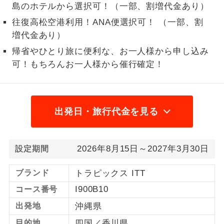
島のホテルから選択可！（一部、割増代金あり）
1名様から出発可能な個人型プランで
1名様催行
往復高松空港利用！ANA便選択可！ （一部、割
す。
増代金あり）
2名様から出発可能な個人型プランで
帰省やひとり旅に便利な、お一人様から申し込み
2名様催行
す。
可！もちろんお一人様から催行確定！
おひとり様参
おひとり様限定でご参加いただけるコー
加限定
スです。
出発日・旅行代金を見る
1名様1室同代
1名様1室利用でも追加料金がかからない
金
コースです。
2026年8月15日～2027年3月30日
設定期間
ご夫婦限定でご参加いただけるコースで
ご夫婦限定
す。
ブランド
トラピックス ITT
女性限定でご参加いただけるコースで
女性限定
I900B10
コース番号
す。
出発地
沖縄県
ご参加にあたり年齢に制限があるコース
年齢制限あり
目的地
四国／香川県
です。