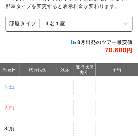
部屋タイプを変更すると表示料金が変わります。
部屋タイプ
8
月出発のツアー最安値
70,600
円
催行状況
出発日
旅行代金
残席
予約
割引
1
(土)
2
(日)
3
(月)