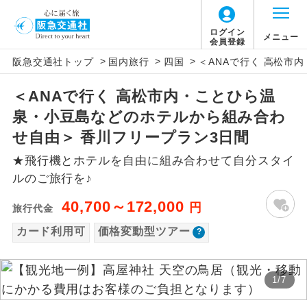
「価格変動型ツアー」に関するご案内
ログイン
メニュー
会員登録
>
>
>
阪急交通社トップ
国内旅行
四国
＜ANAで行く 高松市
アイコン
説明
＜ANAで行く 高松市内・ことひら温
価格変動型ツアーとは
往路出発空港（駅）から復路到着空港
添乗員同行
泉・小豆島などのホテルから組み合わ
（駅）まで同行します。
航空会社が設定する「個人包括旅行運
せ自由＞ 香川フリープラン3日間
現地添乗員同
賃」を利用したツアーです。
現地到着空港（駅）から最終日出発空港
★飛行機とホテルを自由に組み合わせて自分スタイ
行
（駅）まで添乗員が同行します。
お申し込み時期・ご利用便の空席状況に
ルのご旅行を♪
よって料金が変動いたします。
バスガイド乗
バスガイドが乗務し、車内での観光案内
40,700～172,000
円
旅行代金
務
があります。
カード利用可
価格変動型ツアー
以下の注意事項をあらかじめご了承いただき
新コース
初登場のコースです。
ますようお願いいたします。
1
/
7
ユネスコに登録されている文化遺産や自
世界遺産
お支払いについて
然遺産を訪ねるコースです。