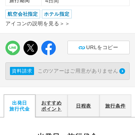
旅行期間
4日間
利用航空会社が指定なので、ご出発の計
航空会社指定
ホテル指定
航空会社指定
画にとても便利です。
アイコンの説明を見る＞＞
ご紹介するホテルを指定したコースで
ホテル指定
す。
URLをコピー
おひとり様バ
おひとり様でバス席を2席利⽤できま
ス2席利用
す。
このツアーはご用意がありません
資料請求
出発日
おすすめ
日程表
旅行条件
旅行代金
ポイント