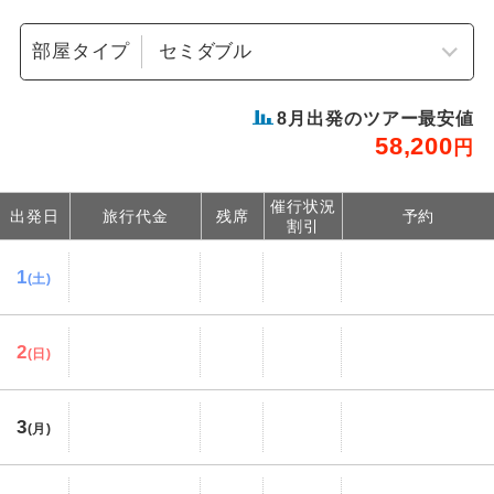
部屋タイプ
8
月出発のツアー最安値
58,200
円
催行状況
出発日
旅行代金
残席
予約
割引
1
(土)
2
(日)
3
(月)