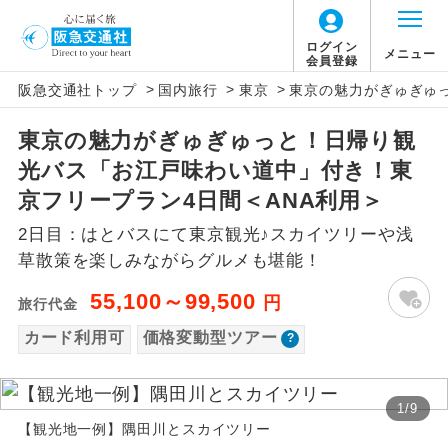
「価格変動型ツアー」に関するご案内
ログイン
メニュー
会員登録
>
>
>
阪急交通社トップ
国内旅行
東京
東京の魅力がぎゅぎゅ
アイコン
説明
東京の魅力がぎゅぎゅっと！日帰り観
価格変動型ツアーとは
往路出発空港（駅）から復路到着空港
添乗員同行
光バス「お江戸味わい道中」付き！東
（駅）まで同行します。
航空会社が設定する「個人包括旅行運
京フリープラン4日間＜ANA利用＞
現地添乗員同
賃」を利用したツアーです。
現地到着空港（駅）から最終日出発空港
2日目：はとバスにて東京観光♪スカイツリーや浅
行
（駅）まで添乗員が同行します。
お申し込み時期・ご利用便の空席状況に
草散策を楽しみながらグルメも堪能！
よって料金が変動いたします。
バスガイド乗
バスガイドが乗務し、車内での観光案内
55,100～99,500
円
旅行代金
務
があります。
カード利用可
価格変動型ツアー
以下の注意事項をあらかじめご了承いただき
新コース
初登場のコースです。
ますようお願いいたします。
1
/
9
ユネスコに登録されている文化遺産や自
世界遺産
【観光地一例】隅田川とスカイツリー
お支払いについて
然遺産を訪ねるコースです。