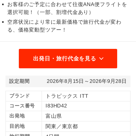
お客様のご予定に合わせて往復ANA便フライトを
1名様から出発可能な個人型プランで
選択可能！（一部、割増代金あり）
1名様催行
す。
空席状況により常に最新価格で旅行代金が変わ
2名様から出発可能な個人型プランで
る、価格変動型ツアー！
2名様催行
す。
おひとり様参
おひとり様限定でご参加いただけるコー
加限定
スです。
出発日・旅行代金を見る
1名様1室同代
1名様1室利用でも追加料金がかからない
金
コースです。
2026年8月15日～2026年9月28日
設定期間
ご夫婦限定でご参加いただけるコースで
ご夫婦限定
ブランド
トラピックス ITT
す。
I83HD42
コース番号
女性限定でご参加いただけるコースで
女性限定
出発地
富山県
す。
目的地
関東／東京都
ご参加にあたり年齢に制限があるコース
年齢制限あり
です。