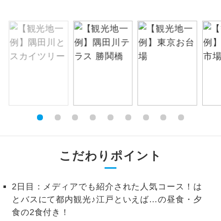
お支払いは、クレジットカード決済のみとな
絶景
絶景スポットに立ち寄るコースです。
ります。
お申し込みの最後にクレジットカード決済を
温泉
温泉地にも宿泊するコースです。
していただき、決済手続き完了をもちまし
て、ご旅行の契約が成立となります。
ご宿泊ホテルに露天風呂が付いていま
露天風呂
す。
ご予約方法について
大浴場
ご宿泊ホテルに大浴場が付いています。
ウェブ限定コースとなりますので、コールセ
ンター及びカウンターでのお申し込みはでき
全てのお食事が付いていますので、お食
ません。
全食事付き
事の心配はいりません。（機内食を除
く）
こだわりポイント
お部屋にてゆっくりとお召し上がりいた
お部屋食
だけます。
2日目：メディアでも紹介された人気コース！は
とバスにて都内観光♪江戸といえば…の昼食・夕
トラベルイヤ
周りの音を気にせず、ガイドさんの説明
ホン
食の2食付き！
をじっくり聞くことができます。