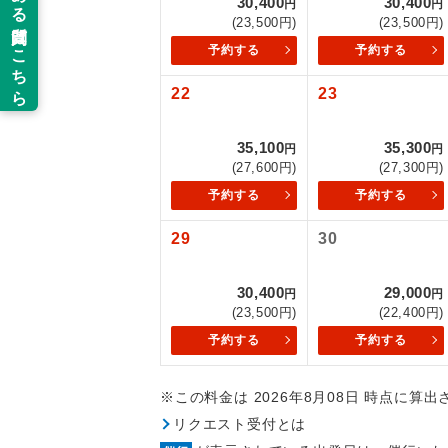
30,400
30,400
円
円
以下の注意事
(23,500円)
(23,500円)
新コ
予約する
予約する
お支払いにつ
お支払いは、
22
23
世界
お申し込みの
ご旅行の契約
35,100
35,300
円
円
絶
(27,600円)
(27,300円)
ご予約方法に
予約する
予約する
温
ウェブ限定コ
29
30
せん。
露天
大浴
30,400
29,000
円
円
(23,500円)
(22,400円)
予約する
予約する
全食事
※この料金は 2026年8月08日 時点に算
お部
リクエスト受付とは