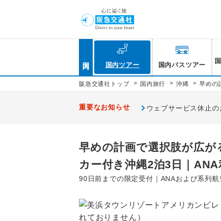
国内
国内ツアー
国内バスツアー
>
>
>
阪急交通社トップ
国内旅行
沖縄
早めの
重要なお知らせ
ウェブサービス休止のお知
早めの計画で選択肢が広が
カー付き沖縄2泊3日｜ANA
90日前までの限定受付｜ANAおよび系列