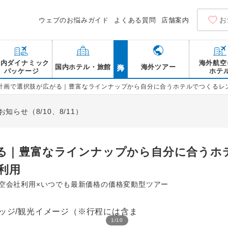
お
ウェブのお悩みガイド
よくある質問
店舗案内
海外
国内ダイナミック
海外航空
国内ホテル・旅館
海外ツアー
パッケージ
ホテ
計画で選択肢が広がる｜豊富なラインナップから自分に合うホテルでつくるレン
らせ（8/10、8/11）
る｜豊富なラインナップから自分に合うホ
利用
航空会社利用×いつでも最新価格の価格変動型ツアー
1
/
10
那覇 国際通り/観光イメ