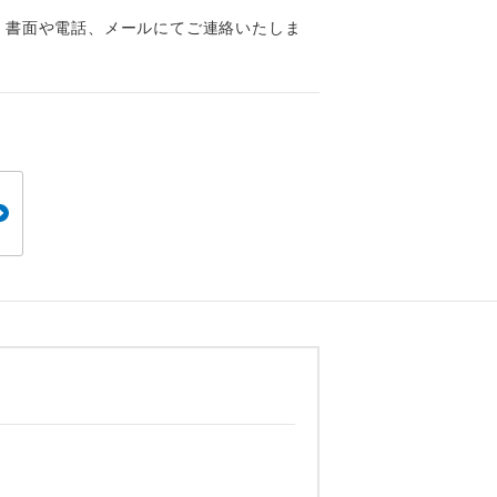
くり聞くこと
、書面や電話、メールにてご連絡いたしま
。
です。
ても便利で