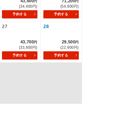
43,500
71,200
円
円
(34,400円)
(54,800円)
予約する
予約する
を訪ねるコー
27
28
もちまして、
43,700
29,500
円
円
(33,800円)
(22,900円)
予約する
予約する
込みはできま
配はいりませ
す。