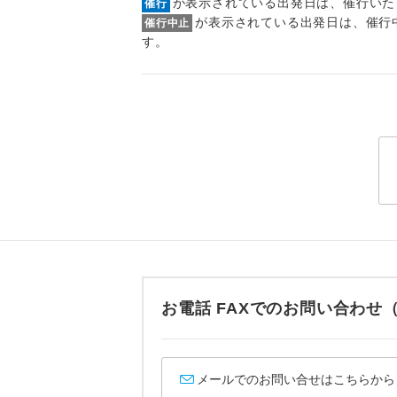
が表示されている出発日は、催行いた
催行
トラベル
が表示されている出発日は、催行
催行中止
す。
1名様
2名様
おひとり様
1名様1
ご夫婦
女性
お電話 FAXでのお問い合わ
年齢制
航空会
メールでのお問い合せはこちらから