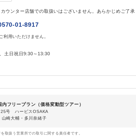
ご紹介するホテルを指定したコースです。
指定
、カウンター店舗での取扱いはございません。あらかじめご了承
おひとり様でバス席を2席利⽤できます。
ス2席利用
0570-01-8917
はご利用いただけません。
0、土日祝日9:30～13:30
国内フリープラン（価格変動型ツアー）
番25号 ハービスOSAKA
・山崎大輔・多川奈緒子
行を取扱う営業所での取引に関する責任者です。