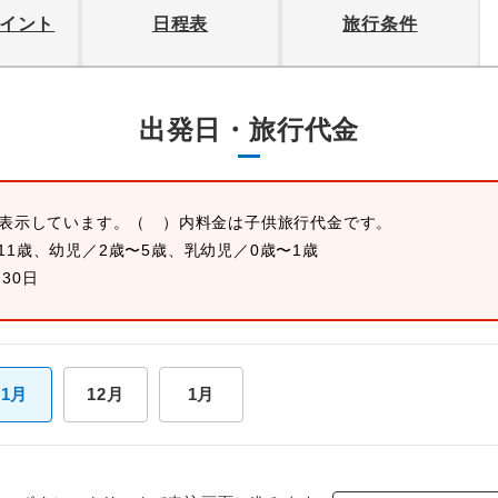
イント
日程表
旅行条件
出発日・旅行代金
を表示しています。
（ ）内料金は子供旅行代金です。
11歳、幼児／2歳〜5歳、乳幼児／0歳〜1歳
月30日
11月
12月
1月