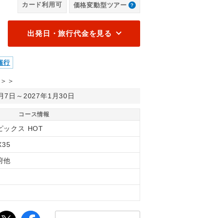
カード利用可
価格変動型ツアー
出発日・旅行代金を見る
催行
＞＞
1月7日～2027年1月30日
コース情報
ピックス HOT
X35
府他
縄
間