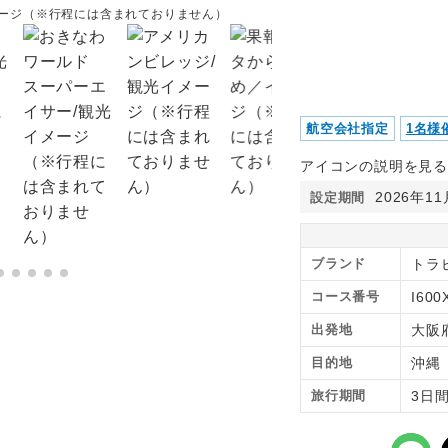
メージ（※行程には含まれておりません）
航空会社指定
1名様
アイコンの説明を見る
2026年1
設定期間
ブランド
トラ
コース番号
I600
出発地
大阪
目的地
沖
旅行期間
3日