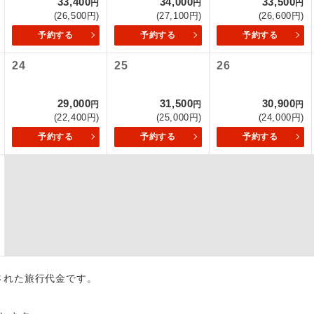
33,400
34,000
33,500
円
円
円
項をあらかじめご了承いただきますようお願いいたします。
(26,500円)
(27,100円)
(26,600円)
初登場のコースです。
ース
予約する
予約する
予約する
いて
ユネスコに登録されている文化遺産や自然遺産
クレジットカード決済のみとなります。
24
25
26
遺産
スです。
最後にクレジットカード決済をしていただき、決済手続き完了を
が成立となります。
29,000
31,500
30,900
絶景スポットに立ち寄るコースです。
円
円
円
景
(22,400円)
(25,000円)
(24,000円)
ついて
温泉地にも宿泊するコースです。
予約する
予約する
予約する
泉
ースとなりますので、コールセンター及びカウンターでのお申し
ご宿泊ホテルに露天風呂が付いています。
風呂
ご宿泊ホテルに大浴場が付いています。
場
全てのお食事が付いていますので、お食事の心
付き
ん。（機内食を除く）
出された旅行代金です。
お部屋にてゆっくりとお召し上がりいただけま
屋食