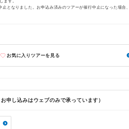
周りの音を気にせず、ガイドさんの説明をじっ
します。
イヤホン
ができます。
中止となりました。お申込み済みのツアーが催行中止になった場合
1名様から出発可能な個人型プランです。
催行
2名様から出発可能な個人型プランです。
催行
おひとり様限定でご参加いただけるコースです
参加限定
お気に入りツアーを見る
1名様1室利用でも追加料金がかからないコース
室同代金
ご夫婦限定でご参加いただけるコースです。
限定
女性限定でご参加いただけるコースです。
限定
ご参加にあたり年齢に制限があるコースです。
せ（お申し込みはウェブのみで承っています）
限あり
利用航空会社が指定なので、ご出発の計画にと
社指定
す。