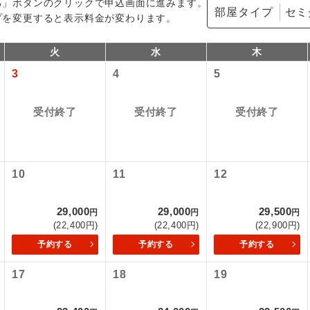
る」ボタンのクリックで申込画面に進みます。
部屋タイプ
プを変更すると表示料金が変わります。
火
水
木
3
4
5
受付終了
受付終了
受付終了
型ツアー」に関するご案内
10
11
12
コン
説明
往路出発空港（駅）から復路到着空港（駅）ま
29,000
29,000
29,500
円
円
円
同行
す。
アーとは
(22,400円)
(22,400円)
(22,900円)
予約する
予約する
予約する
現地到着空港（駅）から最終日出発空港（駅）
設定する「個人包括旅行運賃」を利用したツアーです。
員同行
同行します。
17
18
19
時期・ご利用便の空席状況によって料金が変動いたします。
バスガイドが乗務し、車内での観光案内があり
ド乗務