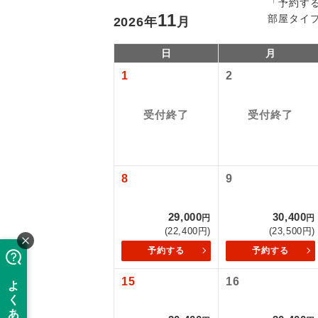
「予約す
11
部屋タイ
2026
年
月
日
月
1
2
受付終了
受付終了
「価格変動
8
9
アイ
29,000
30,400
円
円
添乗員
価格変動型ツ
(22,400円)
(23,500円)
予約する
予約する
航空会社が
現地添乗
15
16
お申し込み
バスガイ