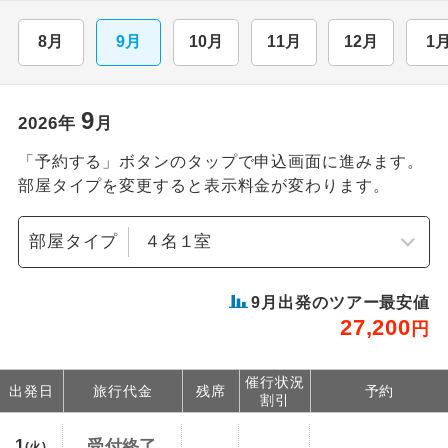
8月
9月
10月
11月
12月
1
9
2026
年
月
「予約する」ボタンのタップで申込画面に進みます。
部屋タイプを変更すると表示料金が変わります。
部屋タイプ
9
月出発のツアー最安値
27,200
円
催行状況
出発日
旅行代金
残席
予約
割引
1
受付終了
(火)