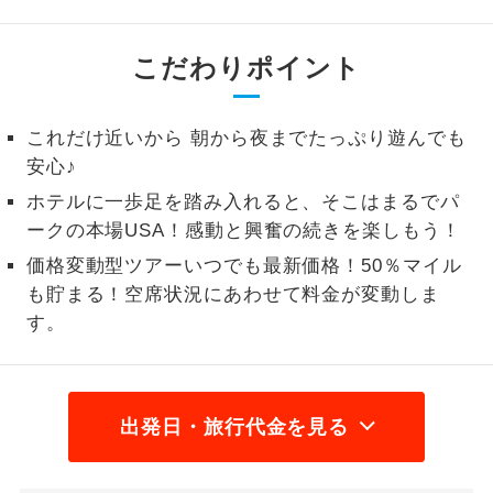
1名様から出発可能な個人型プランで
1名様催行
す。
こだわりポイント
2名様から出発可能な個人型プランで
2名様催行
す。
これだけ近いから 朝から夜までたっぷり遊んでも
安心♪
おひとり様参
おひとり様限定でご参加いただけるコー
加限定
ホテルに一歩足を踏み入れると、そこはまるでパ
スです。
ークの本場USA！感動と興奮の続きを楽しもう！
1名様1室同代
1名様1室利用でも追加料金がかからない
価格変動型ツアーいつでも最新価格！50％マイル
金
コースです。
も貯まる！空席状況にあわせて料金が変動しま
す。
ご夫婦限定でご参加いただけるコースで
ご夫婦限定
す。
女性限定でご参加いただけるコースで
女性限定
す。
出発日・旅行代金を見る
ご参加にあたり年齢に制限があるコース
年齢制限あり
です。