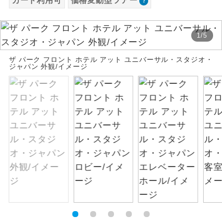
カード利用可
価格変動型ツアー
お支払いは、クレジットカード決済のみとな
絶景
絶景スポットに立ち寄るコースです。
ります。
1
/
5
お申し込みの最後にクレジットカード決済を
温泉
温泉地にも宿泊するコースです。
していただき、決済手続き完了をもちまし
ザ パーク フロント ホテル アット ユニバーサル・スタジオ・
て、ご旅行の契約が成立となります。
ジャパン 外観/イメージ
ご宿泊ホテルに露天風呂が付いていま
露天風呂
す。
ご予約方法について
大浴場
ご宿泊ホテルに大浴場が付いています。
ウェブ限定コースとなりますので、コールセ
ンター及びカウンターでのお申し込みはでき
全てのお食事が付いていますので、お食
ません。
全食事付き
事の心配はいりません。（機内食を除
く）
お部屋にてゆっくりとお召し上がりいた
お部屋食
だけます。
トラベルイヤ
周りの音を気にせず、ガイドさんの説明
ホン
をじっくり聞くことができます。