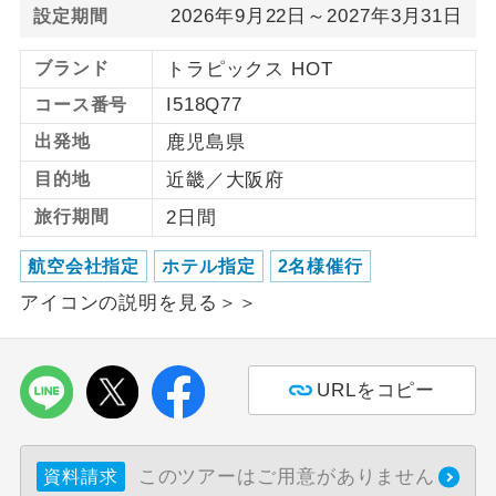
2026年9月22日～2027年3月31日
設定期間
利用航空会社が指定なので、ご出発の計
航空会社指定
ブランド
トラピックス HOT
画にとても便利です。
I518Q77
コース番号
ご紹介するホテルを指定したコースで
ホテル指定
す。
出発地
鹿児島県
目的地
近畿／大阪府
おひとり様バ
おひとり様でバス席を2席利⽤できま
ス2席利用
す。
旅行期間
2日間
航空会社指定
ホテル指定
2名様催行
アイコンの説明を見る＞＞
URLをコピー
このツアーはご用意がありません
資料請求