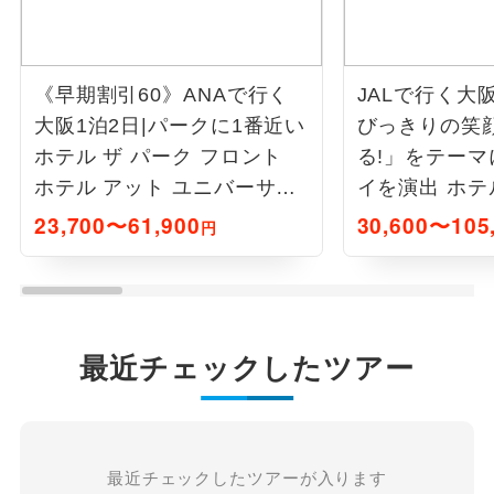
《早期割引60》ANAで行く
JALで行く大阪
大阪1泊2日|パークに1番近い
びっきりの笑
ホテル ザ パーク フロント
る!」をテー
ホテル アット ユニバーサ
イを演出 ホテ
ル・スタジオ・ジャパン
ルポート
23,700〜61,900
30,600〜105
円
最近チェックしたツアー
最近チェックしたツアーが入ります