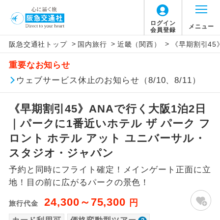
「価格変動型ツアー」に関するご案内
ログイン
メニュー
会員登録
>
>
>
阪急交通社トップ
国内旅行
近畿（関西）
《早期割引45
アイコン
説明
重要なお知らせ
価格変動型ツアーとは
往路出発空港（駅）から復路到着空港
ウェブサービス休止のお知らせ（8/10、8/11）
添乗員同行
（駅）まで同行します。
航空会社が設定する「個人包括旅行運
《早期割引45》ANAで行く大阪1泊2日
現地添乗員同
賃」を利用したツアーです。
現地到着空港（駅）から最終日出発空港
行
（駅）まで添乗員が同行します。
｜パークに1番近いホテル ザ パーク フ
お申し込み時期・ご利用便の空席状況に
ロント ホテル アット ユニバーサル・
よって料金が変動いたします。
バスガイド乗
バスガイドが乗務し、車内での観光案内
スタジオ・ジャパン
務
があります。
予約と同時にフライト確定！メインゲート正面に立
以下の注意事項をあらかじめご了承いただき
新コース
初登場のコースです。
地！目の前に広がるパークの景色！
ますようお願いいたします。
24,300～75,300
円
旅行代金
ユネスコに登録されている文化遺産や自
世界遺産
お支払いについて
然遺産を訪ねるコースです。