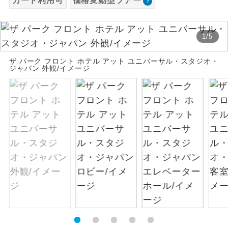
カード利用可
価格変動型ツアー
お支払いは、クレジットカード決済のみとな
絶景
絶景スポットに立ち寄るコースです。
ります。
1
/
5
お申し込みの最後にクレジットカード決済を
温泉
温泉地にも宿泊するコースです。
していただき、決済手続き完了をもちまし
ザ パーク フロント ホテル アット ユニバーサル・スタジオ・
て、ご旅行の契約が成立となります。
ジャパン 外観/イメージ
ご宿泊ホテルに露天風呂が付いていま
露天風呂
す。
ご予約方法について
大浴場
ご宿泊ホテルに大浴場が付いています。
ウェブ限定コースとなりますので、コールセ
ンター及びカウンターでのお申し込みはでき
全てのお食事が付いていますので、お食
ません。
全食事付き
事の心配はいりません。（機内食を除
く）
お部屋にてゆっくりとお召し上がりいた
お部屋食
だけます。
トラベルイヤ
周りの音を気にせず、ガイドさんの説明
ホン
をじっくり聞くことができます。