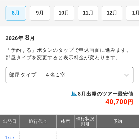
8月
9月
10月
11月
12月
1
8
2026
年
月
「予約する」ボタンのタップで申込画面に進みます。
部屋タイプを変更すると表示料金が変わります。
部屋タイプ
8
月出発のツアー最安値
40,700
円
催行状況
出発日
旅行代金
残席
予約
割引
1
(土)