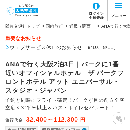
「価格変動型ツアー」に関するご案内
ログイン
メニュー
会員登録
>
>
>
阪急交通社トップ
国内旅行
近畿（関西）
ANAで行く大
アイコン
説明
重要なお知らせ
価格変動型ツアーとは
往路出発空港（駅）から復路到着空港
ウェブサービス休止のお知らせ（8/10、8/11）
添乗員同行
（駅）まで同行します。
航空会社が設定する「個人包括旅行運
ANAで行く大阪2泊3日｜パークに1番
現地添乗員同
賃」を利用したツアーです。
現地到着空港（駅）から最終日出発空港
行
（駅）まで添乗員が同行します。
近いオフィシャルホテル ザ パークフ
お申し込み時期・ご利用便の空席状況に
ロントホテル アット ユニバーサル・
よって料金が変動いたします。
バスガイド乗
バスガイドが乗務し、車内での観光案内
スタジオ・ジャパン
務
があります。
予約と同時にフライト確定！パークが目の前☆全客
以下の注意事項をあらかじめご了承いただき
新コース
初登場のコースです。
室広々30平米以上＆バス・トイレセパレート！
ますようお願いいたします。
32,400～112,300
円
旅行代金
ユネスコに登録されている文化遺産や自
世界遺産
お支払いについて
然遺産を訪ねるコースです。