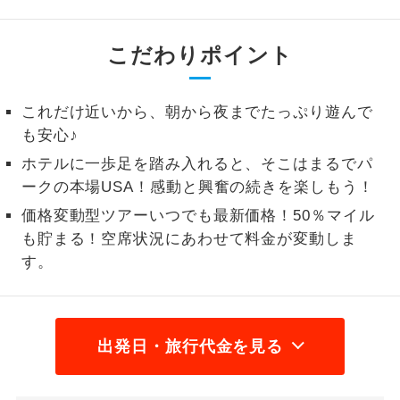
1名様から出発可能な個人型プランで
1名様催行
す。
こだわりポイント
2名様から出発可能な個人型プランで
2名様催行
す。
これだけ近いから、朝から夜までたっぷり遊んで
も安心♪
おひとり様参
おひとり様限定でご参加いただけるコー
加限定
ホテルに一歩足を踏み入れると、そこはまるでパ
スです。
ークの本場USA！感動と興奮の続きを楽しもう！
1名様1室同代
1名様1室利用でも追加料金がかからない
価格変動型ツアーいつでも最新価格！50％マイル
金
コースです。
も貯まる！空席状況にあわせて料金が変動しま
す。
ご夫婦限定でご参加いただけるコースで
ご夫婦限定
す。
女性限定でご参加いただけるコースで
女性限定
す。
出発日・旅行代金を見る
ご参加にあたり年齢に制限があるコース
年齢制限あり
です。