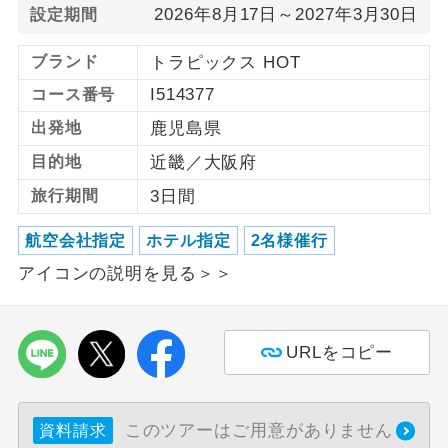
2026年8月17日～2027年3月30日
設定期間
利用航空会社が指定なので、ご出発の計
航空会社指定
ブランド
トラピックス HOT
画にとても便利です。
I514377
コース番号
ご紹介するホテルを指定したコースで
ホテル指定
す。
出発地
鹿児島県
目的地
近畿／大阪府
おひとり様バ
おひとり様でバス席を2席利⽤できま
ス2席利用
す。
旅行期間
3日間
航空会社指定
ホテル指定
2名様催行
アイコンの説明を見る＞＞
URLをコピー
このツアーはご用意がありません
資料請求