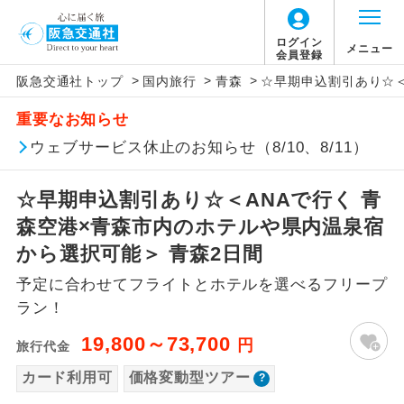
「価格変動型ツアー」に関するご案内
ログイン
メニュー
会員登録
>
>
>
阪急交通社トップ
国内旅行
青森
☆早期申込割引あり☆＜
アイコン
説明
重要なお知らせ
価格変動型ツアーとは
往路出発空港（駅）から復路到着空港
ウェブサービス休止のお知らせ（8/10、8/11）
添乗員同行
（駅）まで同行します。
航空会社が設定する「個人包括旅行運
☆早期申込割引あり☆＜ANAで行く 青
現地添乗員同
賃」を利用したツアーです。
現地到着空港（駅）から最終日出発空港
行
（駅）まで添乗員が同行します。
森空港×青森市内のホテルや県内温泉宿
お申し込み時期・ご利用便の空席状況に
から選択可能＞ 青森2日間
よって料金が変動いたします。
バスガイド乗
バスガイドが乗務し、車内での観光案内
務
予定に合わせてフライトとホテルを選べるフリープ
があります。
ラン！
以下の注意事項をあらかじめご了承いただき
新コース
初登場のコースです。
ますようお願いいたします。
19,800～73,700
円
旅行代金
ユネスコに登録されている文化遺産や自
カード利用可
価格変動型ツアー
世界遺産
お支払いについて
然遺産を訪ねるコースです。