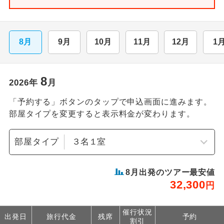
8月
9月
10月
11月
12月
1
8
2026
年
月
「予約する」ボタンのタップで申込画面に進みます。
部屋タイプを変更すると表示料金が変わります。
部屋タイプ
8
月出発のツアー最安値
32,300
円
催行状況
出発日
旅行代金
残席
予約
割引