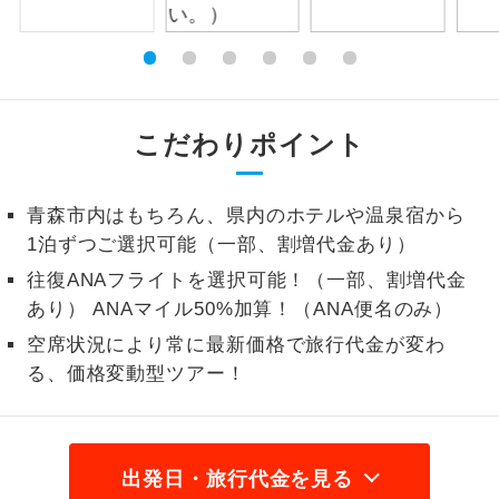
1名様から出発可能な個人型プランで
1名様催行
す。
2名様から出発可能な個人型プランで
2名様催行
す。
こだわりポイント
おひとり様参
おひとり様限定でご参加いただけるコー
加限定
スです。
青森市内はもちろん、県内のホテルや温泉宿から
1泊ずつご選択可能（一部、割増代金あり）
1名様1室同代
1名様1室利用でも追加料金がかからない
金
往復ANAフライトを選択可能！（一部、割増代金
コースです。
あり） ANAマイル50%加算！（ANA便名のみ）
ご夫婦限定でご参加いただけるコースで
ご夫婦限定
空席状況により常に最新価格で旅行代金が変わ
す。
る、価格変動型ツアー！
女性限定でご参加いただけるコースで
女性限定
す。
ご参加にあたり年齢に制限があるコース
出発日・旅行代金を見る
年齢制限あり
です。