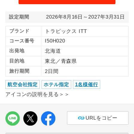
利用航空会社が指定なので、ご出発の計
航空会社指定
2026年8月16日～2027年3月31日
設定期間
画にとても便利です。
ブランド
トラピックス ITT
ご紹介するホテルを指定したコースで
ホテル指定
す。
I50H020
コース番号
出発地
北海道
おひとり様バ
おひとり様でバス席を2席利⽤できま
ス2席利用
す。
目的地
東北／青森県
旅行期間
2日間
航空会社指定
ホテル指定
1名様催行
アイコンの説明を見る＞＞
URLをコピー