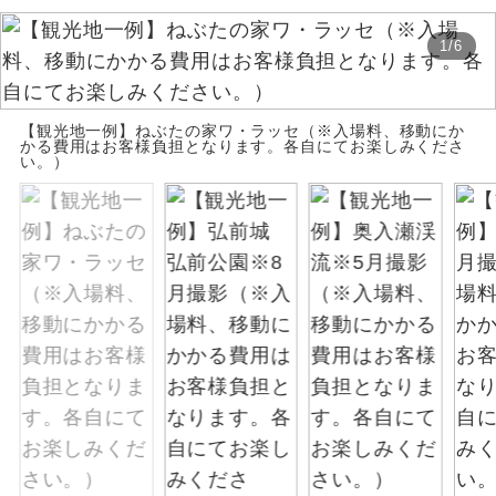
お支払いは、クレジットカード決済のみとな
絶景
絶景スポットに立ち寄るコースです。
1
/
6
ります。
お申し込みの最後にクレジットカード決済を
温泉
温泉地にも宿泊するコースです。
していただき、決済手続き完了をもちまし
【観光地一例】ねぶたの家ワ・ラッセ（※入場料、移動にか
て、ご旅行の契約が成立となります。
かる費用はお客様負担となります。各自にてお楽しみくださ
ご宿泊ホテルに露天風呂が付いていま
い。）
露天風呂
す。
ご予約方法について
大浴場
ご宿泊ホテルに大浴場が付いています。
ウェブ限定コースとなりますので、コールセ
ンター及びカウンターでのお申し込みはでき
全てのお食事が付いていますので、お食
ません。
全食事付き
事の心配はいりません。（機内食を除
く）
お部屋にてゆっくりとお召し上がりいた
お部屋食
だけます。
トラベルイヤ
周りの音を気にせず、ガイドさんの説明
ホン
をじっくり聞くことができます。