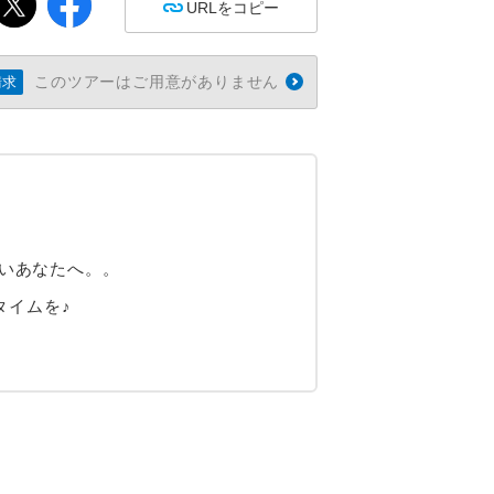
URLをコピー
このツアーはご用意がありません
請求
たいあなたへ。。
タイムを♪
）