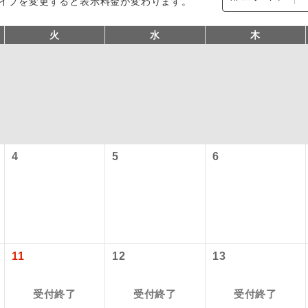
イプを変更すると表示料金が変わります。
火
水
木
4
5
6
型ツアー」に関するご案内
コン
説明
往路出発空港（駅）から復路到着空港（駅）ま
同行
す。
アーとは
現地到着空港（駅）から最終日出発空港（駅）
11
12
13
設定する「個人包括旅行運賃」を利用したツアーです。
員同行
同行します。
時期・ご利用便の空席状況によって料金が変動いたします。
受付終了
受付終了
受付終了
バスガイドが乗務し、車内での観光案内があり
ド乗務