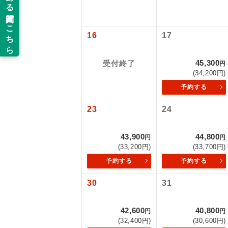
以下の注意事
新コ
お支払いにつ
16
17
お支払いは、
世界
お申し込みの
45,300
受付終了
円
ご旅行の契約
(34,200円)
絶
予約する
ご予約方法に
温
23
24
ウェブ限定コ
せん。
露天
43,900
44,800
円
円
大浴
(33,200円)
(33,700円)
予約する
予約する
全食事
30
31
お部
42,600
40,800
円
円
(32,400円)
(30,600円)