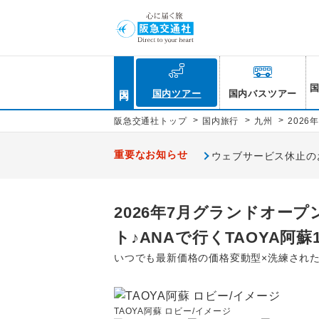
国内
国内ツアー
国内バスツアー
>
>
>
阪急交通社トップ
国内旅行
九州
202
重要なお知らせ
ウェブサービス休止のお知
2026年7月グランドオー
ト♪ANAで行くTAOYA阿蘇
いつでも最新価格の価格変動型×洗練され
TAOYA阿蘇 ロビー/イメージ