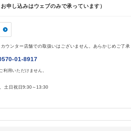
ご紹介するホテルを指定したコースです。
指定
せ（お申し込みはウェブのみで承っています）
おひとり様でバス席を2席利⽤できます。
ス2席利用
、カウンター店舗での取扱いはございません。あらかじめご了承
0570-01-8917
はご利用いただけません。
0、土日祝日9:30～13:30