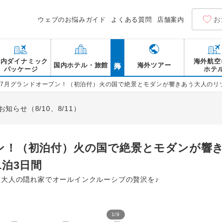
お
ウェブのお悩みガイド
よくある質問
店舗案内
海外
国内ダイナミック
海外航空
国内ホテル・旅館
海外ツアー
パッケージ
ホテ
6年7月グランドオープン！（初泊付）火の国で絶景とモダンが響きあう大人のリゾー
らせ（8/10、8/11）
プン！（初泊付）火の国で絶景とモダンが響
1泊3日間
た大人の隠れ家でオールインクルーシブの贅沢を♪
1
/
9
TAOYA阿蘇 フロント/イ