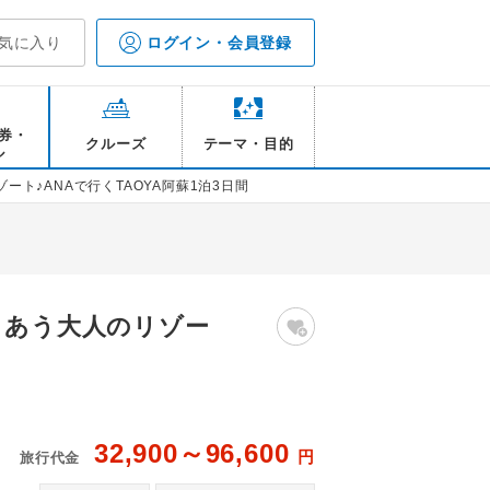
気に入り
ログイン・会員登録
券・
クルーズ
テーマ・目的
ル
ト♪ANAで行くTAOYA阿蘇1泊3日間
きあう大人のリゾー
32,900～96,600
円
旅行代金
メージ
TA