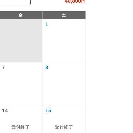
40,800
円
金
土
1
7
8
で同行しま
まで添乗員が
14
15
受付終了
受付終了
ます。