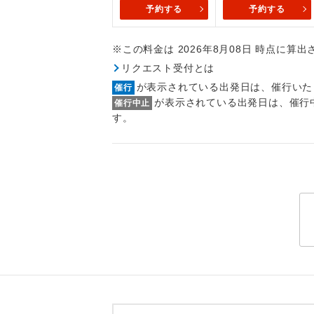
トラベル
予約する
予約する
※この料金は 2026年8月08日 時点に算
1名様
リクエスト受付とは
2名様
が表示されている出発日は、催行いた
催行
が表示されている出発日は、催行
催行中止
おひとり様
す。
1名様1
ご夫婦
女性
年齢制
航空会