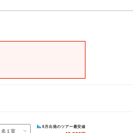
8
月出発のツアー最安値