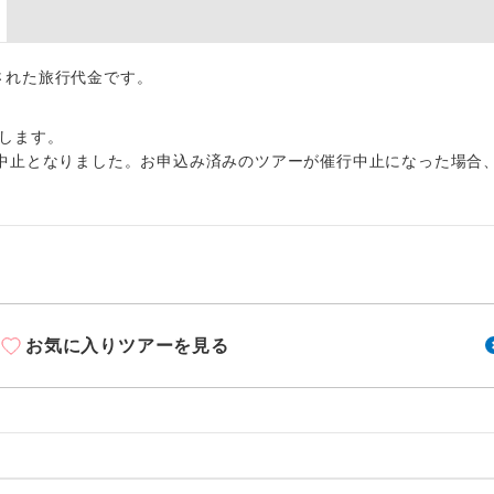
周りの音を気にせず、ガイドさんの説明をじっ
イヤホン
ができます。
1名様から出発可能な個人型プランです。
出された旅行代金です。
催行
2名様から出発可能な個人型プランです。
催行
します。
中止となりました。お申込み済みのツアーが催行中止になった場合
おひとり様限定でご参加いただけるコースです
参加限定
1名様1室利用でも追加料金がかからないコース
室同代金
ご夫婦限定でご参加いただけるコースです。
限定
女性限定でご参加いただけるコースです。
限定
お気に入りツアーを見る
ご参加にあたり年齢に制限があるコースです。
限あり
利用航空会社が指定なので、ご出発の計画にと
社指定
す。