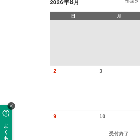
8
部屋タ
2026
年
月
日
月
2
3
「価格変動
アイ
添乗員
価格変動型ツ
9
10
航空会社が
現地添乗
お申し込み
受付終了
バスガイ