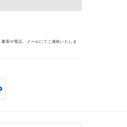
くり聞くこと
、書面や電話、メールにてご連絡いたしま
。
です。
ても便利で