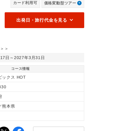
カード利用可
価格変動型ツアー
出発日・旅行代金を見る
＞＞
月17日～2027年3月31日
コース情報
ピックス HOT
830
府
／熊本県
間