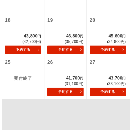
項をあらかじめご了承いただきますようお願いいたします。
初登場のコースです。
ース
いて
18
19
20
ユネスコに登録されている文化遺産や自然遺産
クレジットカード決済のみとなります。
遺産
スです。
最後にクレジットカード決済をしていただき、決済手続き完了を
43,800
46,800
45,600
円
円
円
が成立となります。
(32,700円)
(35,700円)
(34,800円)
絶景スポットに立ち寄るコースです。
景
予約する
予約する
予約する
ついて
温泉地にも宿泊するコースです。
泉
25
26
27
ースとなりますので、コールセンター及びカウンターでのお申し
ご宿泊ホテルに露天風呂が付いています。
風呂
41,700
43,700
受付終了
円
円
ご宿泊ホテルに大浴場が付いています。
場
(31,100円)
(33,100円)
予約する
予約する
全てのお食事が付いていますので、お食事の心
付き
ん。（機内食を除く）
お部屋にてゆっくりとお召し上がりいただけま
屋食