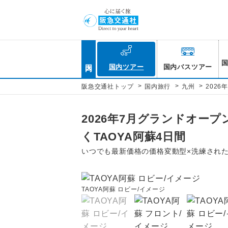
国内
国内ツアー
国内バスツアー
>
>
>
阪急交通社トップ
国内旅行
九州
202
2026年7月グランドオー
くTAOYA阿蘇4日間
いつでも最新価格の価格変動型×洗練され
TAOYA阿蘇 ロビー/イメージ