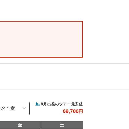
8
月出発のツアー最安値
69,700
円
金
土