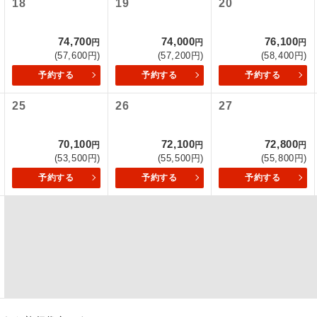
18
19
20
項をあらかじめご了承いただきますようお願いいたします。
初登場のコースです。
ース
74,700
74,000
76,100
いて
円
円
円
(57,600円)
(57,200円)
(58,400円)
ユネスコに登録されている文化遺産や自然遺産
クレジットカード決済のみとなります。
遺産
スです。
予約する
予約する
予約する
最後にクレジットカード決済をしていただき、決済手続き完了を
が成立となります。
25
26
27
絶景スポットに立ち寄るコースです。
景
ついて
温泉地にも宿泊するコースです。
泉
70,100
72,100
72,800
円
円
円
ースとなりますので、コールセンター及びカウンターでのお申し
(53,500円)
(55,500円)
(55,800円)
ご宿泊ホテルに露天風呂が付いています。
風呂
予約する
予約する
予約する
ご宿泊ホテルに大浴場が付いています。
場
全てのお食事が付いていますので、お食事の心
付き
ん。（機内食を除く）
お部屋にてゆっくりとお召し上がりいただけま
屋食