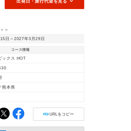
出発日・旅行代金を見る
＞＞
月15日～2027年3月29日
コース情報
ピックス HOT
630
府
／熊本県
間
URLをコピー