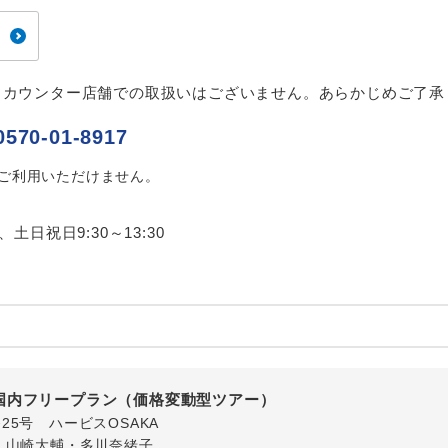
ご紹介するホテルを指定したコースです。
指定
おひとり様でバス席を2席利⽤できます。
ス2席利用
、カウンター店舗での取扱いはございません。あらかじめご了承
0570-01-8917
はご利用いただけません。
0、土日祝日9:30～13:30
国内フリープラン（価格変動型ツアー）
番25号 ハービスOSAKA
・山崎大輔・多川奈緒子