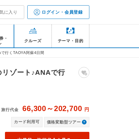
気に入り
ログイン・会員登録
券・
クルーズ
テーマ・目的
ル
で行くTAOYA阿蘇4日間
リゾート♪ANAで行
66,300～202,700
円
旅行代金
メージ
TA
カード利用可
価格変動型ツアー