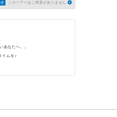
このツアーはご用意がありません
請求
たいあなたへ。。
タイムを♪
）