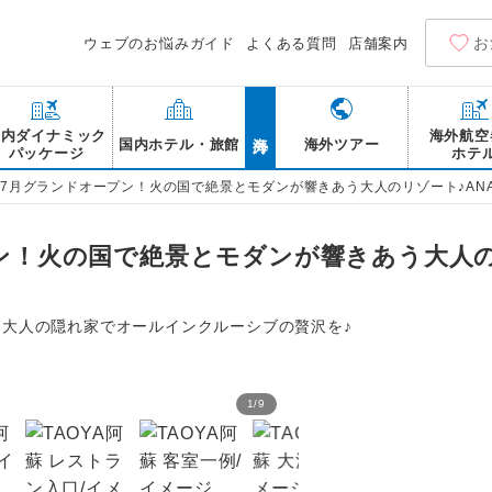
お
ウェブのお悩みガイド
よくある質問
店舗案内
海外
国内ダイナミック
海外航空
国内ホテル・旅館
海外ツアー
パッケージ
ホテ
6年7月グランドオープン！火の国で絶景とモダンが響きあう大人のリゾート♪ANA
プン！火の国で絶景とモダンが響きあう大人の
た大人の隠れ家でオールインクルーシブの贅沢を♪
1
/
9
TAOYA阿蘇 フロント/イ