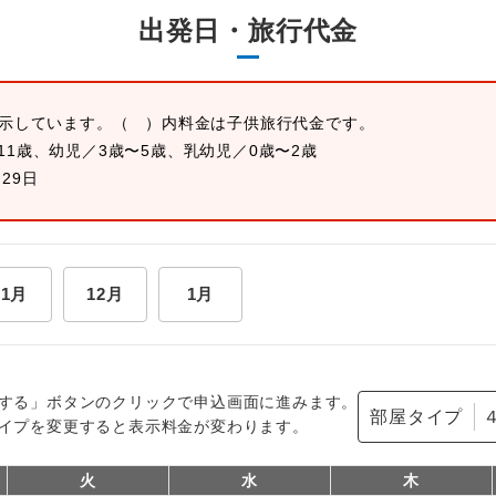
出発日・旅行代金
表示しています。
（ ）内料金は子供旅行代金です。
11歳、幼児／3歳〜5歳、乳幼児／0歳〜2歳
月29日
11月
12月
1月
する」ボタンのクリックで申込画面に進みます。
部屋タイプ
イプを変更すると表示料金が変わります。
火
水
木