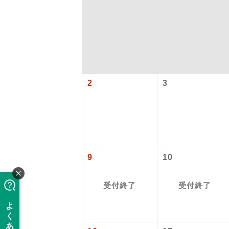
2
3
「価格変動
アイ
9
10
添乗員
価格変動型ツ
受付終了
受付終了
航空会社が
現地添乗
お申し込み
バスガイ