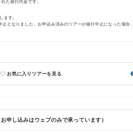
周りの音を気にせず、ガイドさんの説明をじっ
出された旅行代金です。
イヤホン
ができます。
します。
1名様から出発可能な個人型プランです。
催行
中止となりました。お申込み済みのツアーが催行中止になった場合
2名様から出発可能な個人型プランです。
催行
おひとり様限定でご参加いただけるコースです
参加限定
1名様1室利用でも追加料金がかからないコース
室同代金
お気に入りツアーを見る
ご夫婦限定でご参加いただけるコースです。
限定
女性限定でご参加いただけるコースです。
限定
ご参加にあたり年齢に制限があるコースです。
限あり
利用航空会社が指定なので、ご出発の計画にと
せ（お申し込みはウェブのみで承っています）
社指定
す。