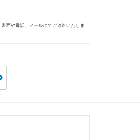
くり聞くこと
、書面や電話、メールにてご連絡いたしま
。
です。
ても便利で