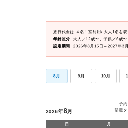
旅行代金は
４名１室
利用/ 大人1名を
年齢区分
大人／12歳〜、子供／6歳〜
設定期間
2026年8月15日～2027年3
8月
9月
10月
「予約
8
部屋タ
2026
年
月
日
月