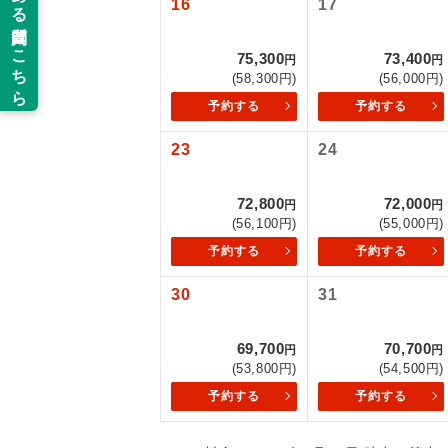
16
17
以下の注意事
新コ
75,300
73,400
お支払いにつ
円
円
(58,300円)
(56,000円)
お支払いは、
世界
予約する
予約する
お申し込みの
ご旅行の契約
23
24
絶
ご予約方法に
温
72,800
72,000
円
円
ウェブ限定コ
(56,100円)
(55,000円)
せん。
露天
予約する
予約する
大浴
30
31
全食事
69,700
70,700
円
円
(53,800円)
(54,500円)
予約する
予約する
お部