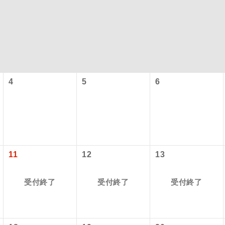
4
5
6
型ツアー」に関するご案内
コン
説明
往路出発空港（駅）から復路到着空港（駅）ま
11
12
13
同行
す。
アーとは
受付終了
受付終了
受付終了
現地到着空港（駅）から最終日出発空港（駅）
設定する「個人包括旅行運賃」を利用したツアーです。
員同行
同行します。
時期・ご利用便の空席状況によって料金が変動いたします。
バスガイドが乗務し、車内での観光案内があり
ド乗務