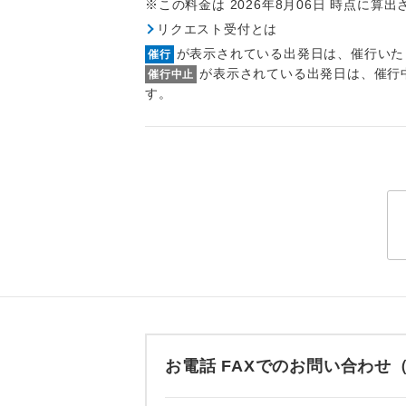
※この料金は 2026年8月06日 時点に算
トラベル
リクエスト受付とは
が表示されている出発日は、催行いた
催行
1名様
が表示されている出発日は、催行
催行中止
す。
2名様
おひとり様
1名様1
ご夫婦
女性
年齢制
お電話 FAXでのお問い合わ
航空会