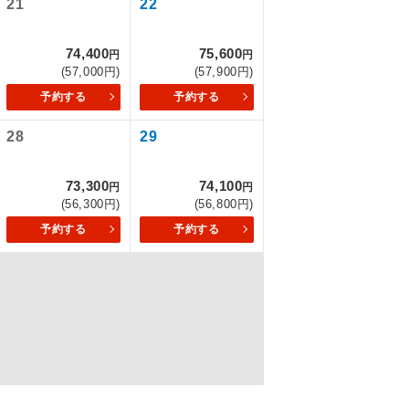
21
22
74,400
75,600
円
円
(57,000円)
(57,900円)
を訪ねるコー
予約する
予約する
もちまして、
28
29
73,300
74,100
円
円
込みはできま
(56,300円)
(56,800円)
予約する
予約する
配はいりませ
す。