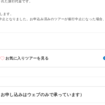
周りの音を気にせず、ガイドさんの説明をじっ
出された旅行代金です。
イヤホン
ができます。
します。
1名様から出発可能な個人型プランです。
催行
中止となりました。お申込み済みのツアーが催行中止になった場合
2名様から出発可能な個人型プランです。
催行
おひとり様限定でご参加いただけるコースです
参加限定
1名様1室利用でも追加料金がかからないコース
室同代金
お気に入りツアーを見る
ご夫婦限定でご参加いただけるコースです。
限定
女性限定でご参加いただけるコースです。
限定
ご参加にあたり年齢に制限があるコースです。
限あり
利用航空会社が指定なので、ご出発の計画にと
せ（お申し込みはウェブのみで承っています）
社指定
す。