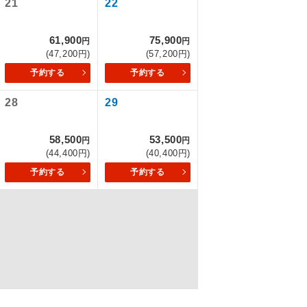
21
22
61,900
75,900
円
円
(47,200円)
(57,200円)
を訪ねるコー
予約する
予約する
もちまして、
28
29
58,500
53,500
円
円
込みはできま
(44,400円)
(40,400円)
予約する
予約する
配はいりませ
す。