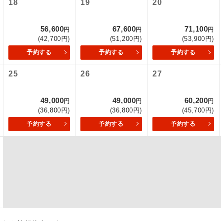
18
19
20
項をあらかじめご了承いただきますようお願いいたします。
初登場のコースです。
ース
56,600
67,600
71,100
いて
円
円
円
(42,700円)
(51,200円)
(53,900円)
ユネスコに登録されている文化遺産や自然遺産
クレジットカード決済のみとなります。
遺産
スです。
予約する
予約する
予約する
最後にクレジットカード決済をしていただき、決済手続き完了を
が成立となります。
25
26
27
絶景スポットに立ち寄るコースです。
景
ついて
温泉地にも宿泊するコースです。
泉
49,000
49,000
60,200
円
円
円
ースとなりますので、コールセンター及びカウンターでのお申し
(36,800円)
(36,800円)
(45,700円)
ご宿泊ホテルに露天風呂が付いています。
風呂
予約する
予約する
予約する
ご宿泊ホテルに大浴場が付いています。
場
全てのお食事が付いていますので、お食事の心
付き
ん。（機内食を除く）
お部屋にてゆっくりとお召し上がりいただけま
屋食