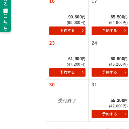
16
17
以下の注意事
新コ
90,800
85,500
お支払いにつ
円
円
(69,000円)
(64,900円)
お支払いは、
世界
予約する
予約する
お申し込みの
ご旅行の契約
23
24
絶
ご予約方法に
温
61,900
60,900
円
円
ウェブ限定コ
(47,200円)
(46,200円)
せん。
露天
予約する
予約する
大浴
30
31
全食事
55,300
受付終了
円
(42,000円)
予約する
お部