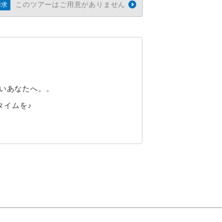
このツアーはご用意がありません
請求
たいあなたへ。。
タイムを♪
）