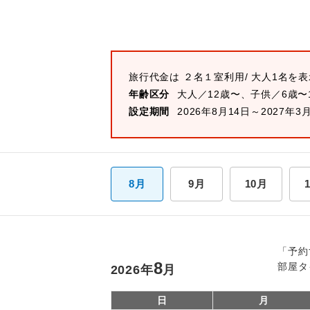
旅行代金は
２名１室
利用/ 大人1名を
年齢区分
大人／12歳〜、子供／6歳〜
設定期間
2026年8月14日～2027年3
8月
9月
10月
「予約
8
部屋タ
2026
年
月
日
月