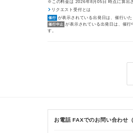
※この料金は 2026年8月05日 時点に算
トラベル
リクエスト受付とは
が表示されている出発日は、催行いた
催行
1名様
が表示されている出発日は、催行
催行中止
す。
2名様
おひとり様
1名様1
ご夫婦
女性
年齢制
お電話 FAXでのお問い合わ
航空会