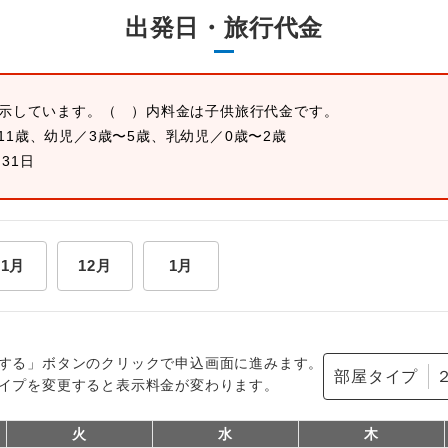
出発日・旅行代金
表示しています。
（ ）内料金は子供旅行代金です。
11歳、幼児／3歳〜5歳、乳幼児／0歳〜2歳
月31日
11月
12月
1月
する」ボタンのクリックで申込画面に進みます。
部屋タイプ
イプを変更すると表示料金が変わります。
火
水
木