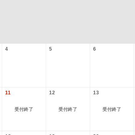
4
5
6
型ツアー」に関するご案内
コン
説明
往路出発空港（駅）から復路到着空港（駅）ま
11
12
13
同行
す。
アーとは
受付終了
受付終了
受付終了
現地到着空港（駅）から最終日出発空港（駅）
設定する「個人包括旅行運賃」を利用したツアーです。
員同行
同行します。
時期・ご利用便の空席状況によって料金が変動いたします。
バスガイドが乗務し、車内での観光案内があり
ド乗務