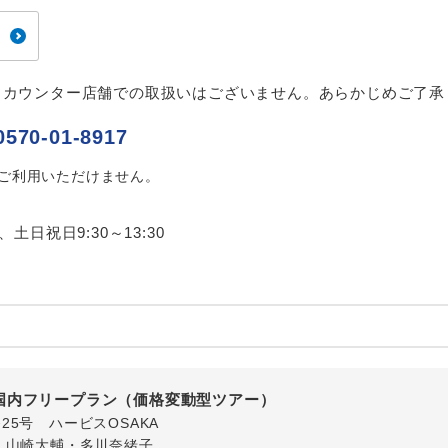
ご紹介するホテルを指定したコースです。
指定
おひとり様でバス席を2席利⽤できます。
ス2席利用
、カウンター店舗での取扱いはございません。あらかじめご了承
0570-01-8917
はご利用いただけません。
0、土日祝日9:30～13:30
国内フリープラン（価格変動型ツアー）
番25号 ハービスOSAKA
・山崎大輔・多川奈緒子