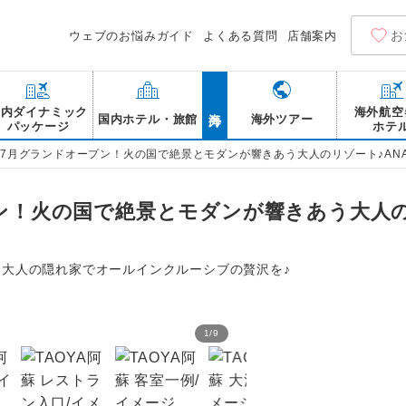
お
ウェブのお悩みガイド
よくある質問
店舗案内
海外
国内ダイナミック
海外航空
国内ホテル・旅館
海外ツアー
パッケージ
ホテ
6年7月グランドオープン！火の国で絶景とモダンが響きあう大人のリゾート♪ANA
プン！火の国で絶景とモダンが響きあう大人の
た大人の隠れ家でオールインクルーシブの贅沢を♪
1
/
9
TAOYA阿蘇 フロント/イ