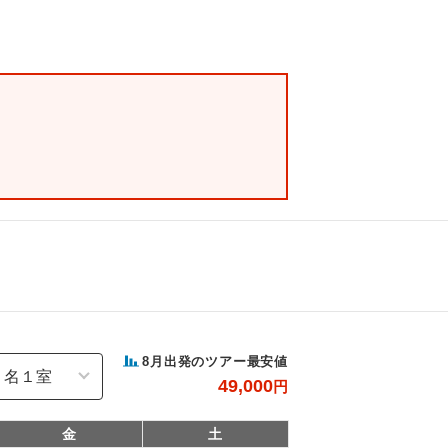
8
月出発のツアー最安値
49,000
円
金
土