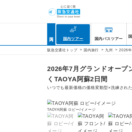
国内
国内ツアー
国内バスツアー
>
>
>
阪急交通社トップ
国内旅行
九州
202
2026年7月グランドオー
くTAOYA阿蘇2日間
いつでも最新価格の価格変動型×洗練され
TAOYA阿蘇 ロビー/イメージ