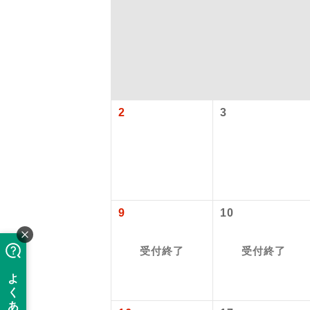
2
3
「価格変動
アイ
9
10
添乗員
価格変動型ツ
受付終了
受付終了
航空会社が
現地添乗
お申し込み
バスガイ