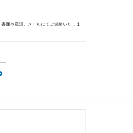
くり聞くこと
、書面や電話、メールにてご連絡いたしま
。
です。
ても便利で