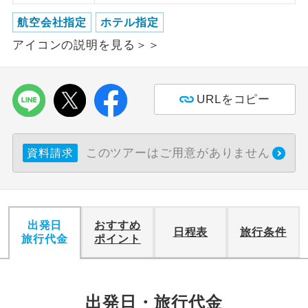
航空会社指定
ホテル指定
利用航空会社が指定なので、ご出発の計
航空会社指定
画にとても便利です。
アイコンの説明を見る＞＞
ご紹介するホテルを指定したコースで
ホテル指定
す。
URLをコピー
おひとり様バ
おひとり様でバス席を2席利⽤できま
ス2席利用
す。
このツアーはご用意がありません
資料請求
出発日
おすすめ
日程表
旅行条件
旅行代金
ポイント
出発日・旅行代金