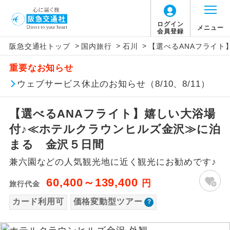
「価格変動型ツアー」に関するご案内
ログイン
メニュー
会員登録
>
>
>
阪急交通社トップ
国内旅行
石川
【選べるANAフライト
アイコン
説明
重要なお知らせ
価格変動型ツアーとは
往路出発空港（駅）から復路到着空港
ウェブサービス休止のお知らせ（8/10、8/11）
添乗員同行
（駅）まで同行します。
航空会社が設定する「個人包括旅行運
【選べるANAフライト】嬉しい大浴場
現地添乗員同
賃」を利用したツアーです。
現地到着空港（駅）から最終日出発空港
行
（駅）まで添乗員が同行します。
付♪≪ホテルクラウンヒルズ金沢≫に泊
お申し込み時期・ご利用便の空席状況に
まる 金沢５日間
よって料金が変動いたします。
バスガイド乗
バスガイドが乗務し、車内での観光案内
務
兼六園などの人気観光地に近く観光にお勧めです♪
があります。
以下の注意事項をあらかじめご了承いただき
60,400～139,400
円
旅行代金
新コース
初登場のコースです。
ますようお願いいたします。
カード利用可
価格変動型ツアー
ユネスコに登録されている文化遺産や自
世界遺産
お支払いについて
然遺産を訪ねるコースです。