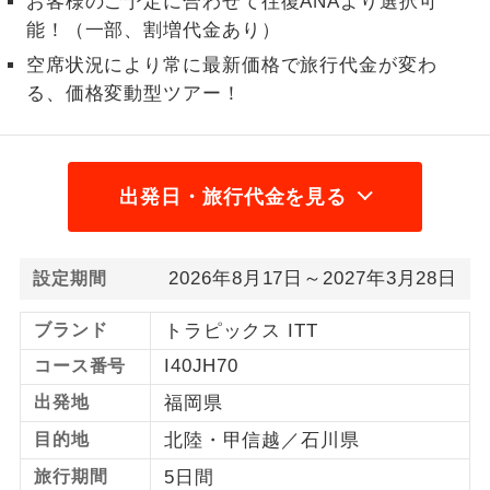
お客様のご予定に合わせて往復ANAより選択可
能！（一部、割増代金あり）
1名様から出発可能な個人型プランで
1名様催行
す。
空席状況により常に最新価格で旅行代金が変わ
る、価格変動型ツアー！
2名様から出発可能な個人型プランで
2名様催行
す。
おひとり様参
おひとり様限定でご参加いただけるコー
加限定
出発日・旅行代金を見る
スです。
1名様1室同代
1名様1室利用でも追加料金がかからない
金
2026年8月17日～2027年3月28日
設定期間
コースです。
ご夫婦限定でご参加いただけるコースで
ブランド
トラピックス ITT
ご夫婦限定
す。
I40JH70
コース番号
女性限定でご参加いただけるコースで
出発地
福岡県
女性限定
す。
目的地
北陸・甲信越／石川県
ご参加にあたり年齢に制限があるコース
年齢制限あり
旅行期間
5日間
です。