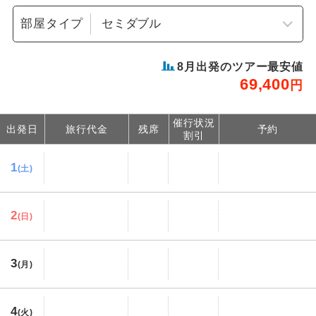
部屋タイプ
8
月出発のツアー最安値
69,400
円
催行状況
出発日
旅行代金
残席
予約
割引
1
(土)
2
(日)
3
(月)
4
(火)