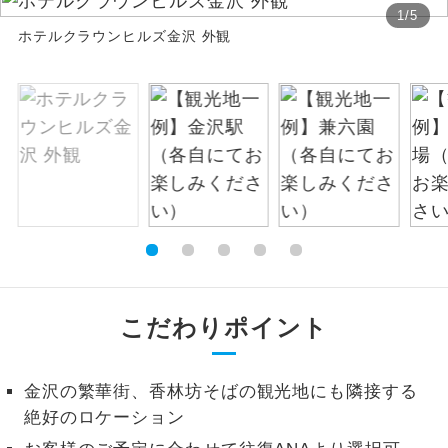
1
/
5
お支払いは、クレジットカード決済のみとな
絶景
ホテルクラウンヒルズ金沢 外観
絶景スポットに立ち寄るコースです。
ります。
お申し込みの最後にクレジットカード決済を
温泉
温泉地にも宿泊するコースです。
していただき、決済手続き完了をもちまし
て、ご旅行の契約が成立となります。
ご宿泊ホテルに露天風呂が付いていま
露天風呂
す。
ご予約方法について
大浴場
ご宿泊ホテルに大浴場が付いています。
ウェブ限定コースとなりますので、コールセ
ンター及びカウンターでのお申し込みはでき
全てのお食事が付いていますので、お食
ません。
全食事付き
事の心配はいりません。（機内食を除
く）
こだわりポイント
お部屋にてゆっくりとお召し上がりいた
お部屋食
だけます。
金沢の繁華街、香林坊そばの観光地にも隣接する
トラベルイヤ
周りの音を気にせず、ガイドさんの説明
絶好のロケーション
ホン
をじっくり聞くことができます。