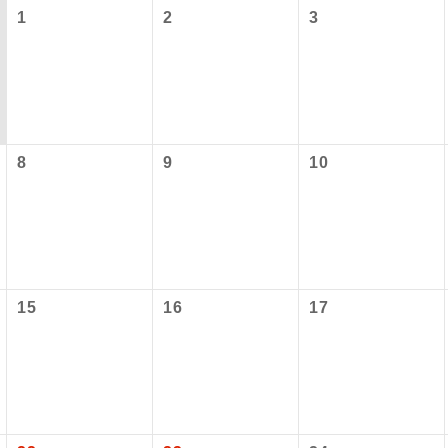
1
2
3
8
9
10
型ツアー」に関するご案内
コン
説明
往路出発空港（駅）から復路到着空港（駅）ま
15
16
17
同行
す。
アーとは
現地到着空港（駅）から最終日出発空港（駅）
設定する「個人包括旅行運賃」を利用したツアーです。
員同行
同行します。
時期・ご利用便の空席状況によって料金が変動いたします。
バスガイドが乗務し、車内での観光案内があり
ド乗務