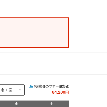
9
月出発のツアー最安値
84,200
円
金
土