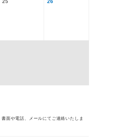
25
26
を訪ねるコー
もちまして、
込みはできま
配はいりませ
、書面や電話、メールにてご連絡いたしま
す。