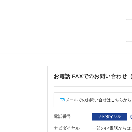
トラベル
1名様
2名様
おひとり様
1名様1
ご夫婦
お電話 FAXでのお問い合わ
女性
メールでのお問い合せはこちらから
年齢制
電話番号
ナビダイヤル
航空会
ナビダイヤル
一部のIP電話から