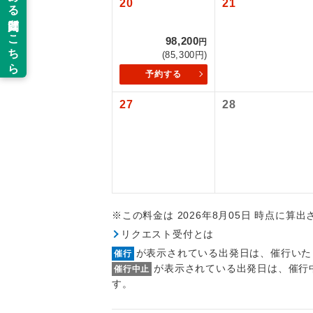
20
21
以下の注意事
新コ
98,200
お支払いにつ
円
(85,300円)
お支払いは、
世界
予約する
お申し込みの
ご旅行の契約
27
28
絶
ご予約方法に
温
ウェブ限定コ
せん。
露天
大浴
※この料金は 2026年8月05日 時点に算
リクエスト受付とは
全食事
が表示されている出発日は、催行いた
催行
が表示されている出発日は、催行
催行中止
お部
す。