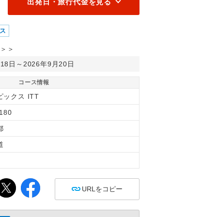
出発日・旅行代金を見る
ス
＞＞
月18日～2026年9月20日
コース情報
ックス ITT
180
都
道
間
URLをコピー