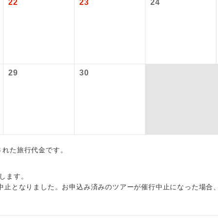
22
23
24
項をあらかじめご了承いただきますようお願いいたします。
初登場のコースです。
ース
いて
ユネスコに登録されている文化遺産や自然遺産
クレジットカード決済のみとなります。
遺産
スです。
最後にクレジットカード決済をしていただき、決済手続き完了を
が成立となります。
29
30
絶景スポットに立ち寄るコースです。
景
ついて
温泉地にも宿泊するコースです。
泉
ースとなりますので、コールセンター及びカウンターでのお申し
ご宿泊ホテルに露天風呂が付いています。
風呂
ご宿泊ホテルに大浴場が付いています。
場
出された旅行代金です。
全てのお食事が付いていますので、お食事の心
付き
ん。（機内食を除く）
します。
中止となりました。お申込み済みのツアーが催行中止になった場合
お部屋にてゆっくりとお召し上がりいただけま
屋食