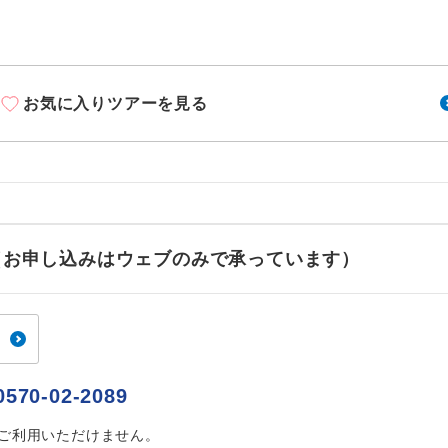
周りの音を気にせず、ガイドさんの説明をじっ
イヤホン
ができます。
1名様から出発可能な個人型プランです。
催行
お気に入りツアーを見る
2名様から出発可能な個人型プランです。
催行
おひとり様限定でご参加いただけるコースです
参加限定
1名様1室利用でも追加料金がかからないコース
室同代金
ご夫婦限定でご参加いただけるコースです。
限定
せ（お申し込みはウェブのみで承っています）
女性限定でご参加いただけるコースです。
限定
ご参加にあたり年齢に制限があるコースです。
限あり
利用航空会社が指定なので、ご出発の計画にと
0570-02-2089
社指定
す。
はご利用いただけません。