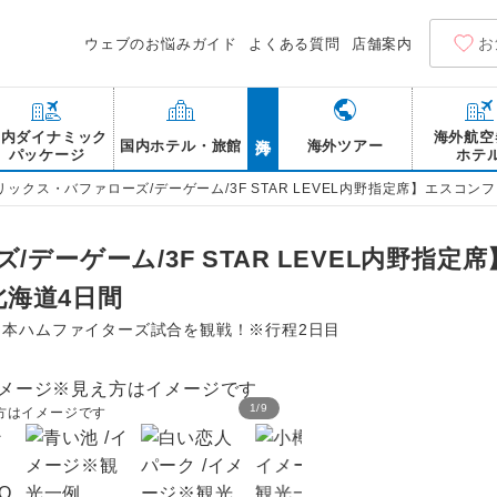
お
ウェブのお悩みガイド
よくある質問
店舗案内
海外
国内ダイナミック
海外航空
国内ホテル・旅館
海外ツアー
パッケージ
ホテ
リックス・バファローズ/デーゲーム/3F STAR LEVEL内野指定席】エスコンフ
デーゲーム/3F STAR LEVEL内野指
北海道4日間
道日本ハムファイターズ試合を観戦！※行程2日目
1
/
9
え方はイメージです
エスコンフィールドHOKKA