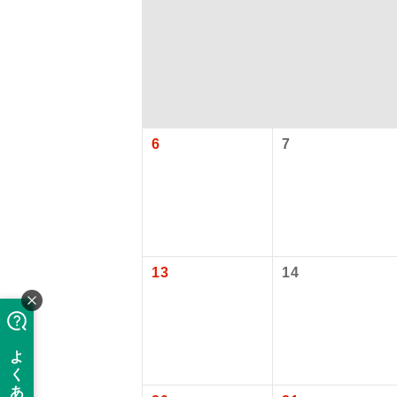
6
7
「価格変動
アイ
13
14
添乗員
価格変動型ツ
航空会社が
現地添乗
お申し込み
バスガイ