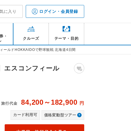
気に入り
ログイン・会員登録
券・
クルーズ
テーマ・目的
ル
ィールドHOKKAIDOで野球観戦 北海道4日間
定席】エスコンフィール
84,200～182,900
円
旅行代金
IDO /イメージ
エス
カード利用可
価格変動型ツアー