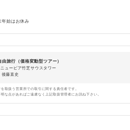
ご紹介するホテルを指定したコースです。
指定
おひとり様でバス席を2席利⽤できます。
ス2席利用
末年始はお休み
自由旅行（価格変動型ツアー）
-1 ニューピア竹芝サウスタワー
・後藤直史
行を取扱う営業所での取引に関する責任者です。
不明な点があればご遠慮なく上記取扱管理者にお訊ね下さい。