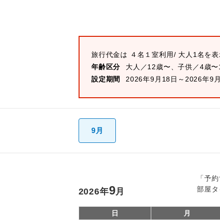
旅行代金は
４名１室
利用/ 大人1名を
年齢区分
大人／12歳〜、子供／4歳〜
設定期間
2026年9月18日～2026年9
9月
「予約
9
部屋タ
2026
年
月
日
月