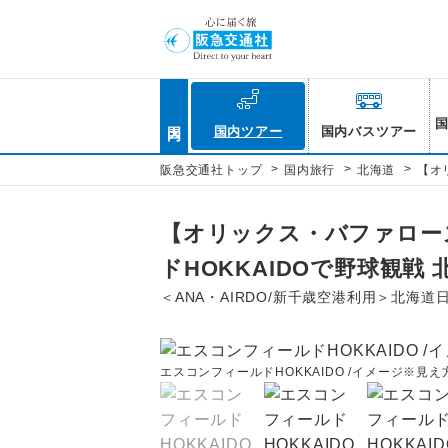
国内
国内ツアー
国内バスツアー
>
>
>
阪急交通社トップ
国内旅行
北海道
【オ
【オリックス・バファローズ/
ドHOKKAIDOで野球観戦 
＜ANA・AIRDO/新千歳空港利用＞北海
エスコンフィールドHOKKAIDO /イメージ※見