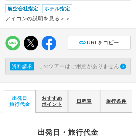
航空会社指定
ホテル指定
利用航空会社が指定なので、ご出発の計
航空会社指定
アイコンの説明を見る＞＞
画にとても便利です。
ご紹介するホテルを指定したコースで
ホテル指定
す。
URLをコピー
おひとり様バ
おひとり様でバス席を2席利⽤できま
ス2席利用
す。
このツアーはご用意がありません
資料請求
出発日
おすすめ
日程表
旅行条件
旅行代金
ポイント
出発日・旅行代金