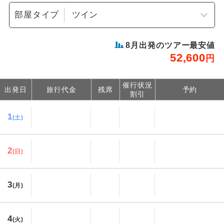
部屋タイプ
8
月出発のツアー最安値
52,600
円
催行状況
出発日
旅行代金
残席
予約
割引
1
(土)
2
(日)
3
(月)
4
(火)