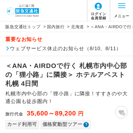
「価格変動型ツアー」に関するご案内
ログイン
メニュー
会員登録
>
>
>
阪急交通社トップ
国内旅行
北海道
＜ANA・AIRDO
アイコン
説明
重要なお知らせ
価格変動型ツアーとは
往路出発空港（駅）から復路到着空港
ウェブサービス休止のお知らせ（8/10、8/11）
添乗員同行
（駅）まで同行します。
航空会社が設定する「個人包括旅行運
＜ANA・AIRDOで行く 札幌市内中心部
現地添乗員同
賃」を利用したツアーです。
現地到着空港（駅）から最終日出発空港
行
（駅）まで添乗員が同行します。
の「狸小路」に隣接＞ ホテルアベスト
お申し込み時期・ご利用便の空席状況に
札幌 4日間
よって料金が変動いたします。
バスガイド乗
バスガイドが乗務し、車内での観光案内
務
札幌市内中心部の「狸小路」に隣接！すすきのや大
があります。
通公園も徒歩圏内！
以下の注意事項をあらかじめご了承いただき
新コース
初登場のコースです。
ますようお願いいたします。
35,600～89,200
円
旅行代金
ユネスコに登録されている文化遺産や自
カード利用可
価格変動型ツアー
世界遺産
お支払いについて
然遺産を訪ねるコースです。