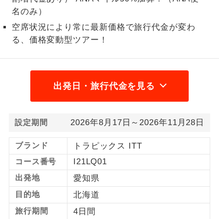
名のみ）
1名様から出発可能な個人型プランで
1名様催行
す。
空席状況により常に最新価格で旅行代金が変わ
る、価格変動型ツアー！
2名様から出発可能な個人型プランで
2名様催行
す。
おひとり様参
おひとり様限定でご参加いただけるコー
出発日・旅行代金を見る
加限定
スです。
1名様1室同代
1名様1室利用でも追加料金がかからない
金
2026年8月17日～2026年11月28日
設定期間
コースです。
ブランド
トラピックス ITT
ご夫婦限定でご参加いただけるコースで
ご夫婦限定
す。
I21LQ01
コース番号
出発地
愛知県
女性限定でご参加いただけるコースで
女性限定
す。
目的地
北海道
ご参加にあたり年齢に制限があるコース
旅行期間
4日間
年齢制限あり
です。