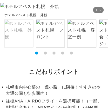
お支払いは、クレジットカード決済のみとな
絶景
絶景スポットに立ち寄るコースです。
1
/
5
ります。
ホテルアベスト札幌 外観
お申し込みの最後にクレジットカード決済を
温泉
温泉地にも宿泊するコースです。
していただき、決済手続き完了をもちまし
て、ご旅行の契約が成立となります。
ご宿泊ホテルに露天風呂が付いていま
露天風呂
す。
ご予約方法について
大浴場
ご宿泊ホテルに大浴場が付いています。
ウェブ限定コースとなりますので、コールセ
ンター及びカウンターでのお申し込みはでき
全てのお食事が付いていますので、お食
ません。
全食事付き
事の心配はいりません。（機内食を除
こだわりポイント
く）
お部屋にてゆっくりとお召し上がりいた
お部屋食
札幌市内中心部の「狸小路」に隣接！すすきのや
だけます。
大通公園も徒歩圏内！
トラベルイヤ
周りの音を気にせず、ガイドさんの説明
往復ANA・AIRDOフライトを選択可能！（一部、
ホン
をじっくり聞くことができます。
割増代金あり） ANAマイル50%加算！（ANA便