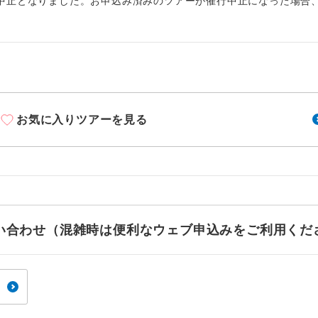
周りの音を気にせず、ガイドさんの説明をじっ
中止となりました。お申込み済みのツアーが催行中止になった場合
イヤホン
ができます。
1名様から出発可能な個人型プランです。
催行
2名様から出発可能な個人型プランです。
催行
おひとり様限定でご参加いただけるコースです
参加限定
お気に入りツアーを見る
1名様1室利用でも追加料金がかからないコース
室同代金
ご夫婦限定でご参加いただけるコースです。
限定
女性限定でご参加いただけるコースです。
限定
お問い合わせ（混雑時は便利なウェブ申込みをご利用くだ
ご参加にあたり年齢に制限があるコースです。
限あり
利用航空会社が指定なので、ご出発の計画にと
社指定
す。