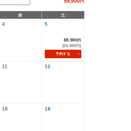
59,900
円
金
土
4
5
69,900
円
(69,900円)
予約する
11
12
で同行しま
まで添乗員が
18
19
ます。