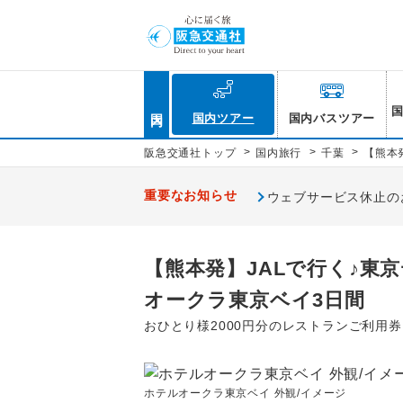
国内
国内ツアー
国内バスツアー
>
>
>
阪急交通社トップ
国内旅行
千葉
【熊本
重要なお知らせ
ウェブサービス休止のお知
【熊本発】JALで行く♪東
オークラ東京ベイ3日間
おひとり様2000円分のレストランご利用
ホテルオークラ東京ベイ 外観/イメージ