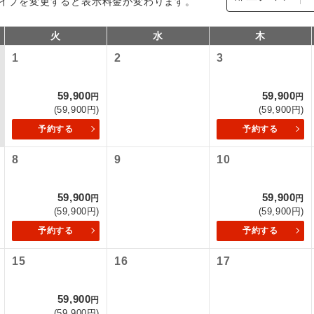
イプを変更すると表示料金が変わります。
火
水
木
1
2
3
59,900
59,900
円
円
(59,900円)
(59,900円)
予約する
予約する
8
9
10
コン
説明
59,900
59,900
円
円
往路出発空港（駅）から復路到着空港（駅）ま
(59,900円)
(59,900円)
同行
す。
予約する
予約する
現地到着空港（駅）から最終日出発空港（駅）
15
16
17
員同行
同行します。
施設使用料について】
59,900
円
バスガイドが乗務し、車内での観光案内があり
ド乗務
(59,900円)