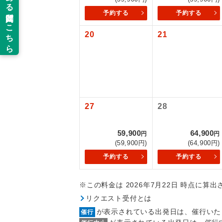
旅行代金に国
予約する
予約する
新コ
羽田往復：大人
阿蘇くまもと往
20
21
世界
絶
温
27
28
露天
59,900
64,900
円
円
大浴
(59,900円)
(64,900円)
予約する
予約する
全食事
※この料金は 2026年7月22日 時点に算
リクエスト受付とは
お部
が表示されている出発日は、催行いた
催行