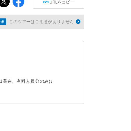
URLをコピー
このツアーはご用意がありません
請求
1滞在、有料人員分のみ)♪