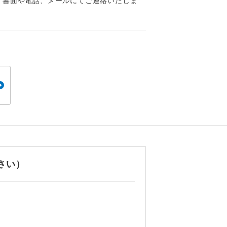
くり聞くこと
、書面や電話、メールにてご連絡いたしま
。
です。
さい）
ても便利で