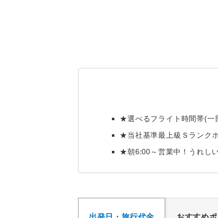
★選べるフライト時間帯(一部
★当社基準最上級Ｓランクホ
★朝6:00～営業中！うれし
出発日・旅行代金
おすすめポ