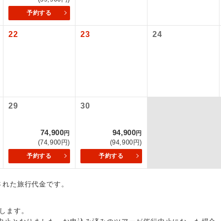
内旅客施設使用料は含まれておりません。別途お支払いが必要と
予約する
初登場のコースです。
ース
900円、子供440円
復：大人640円、子供320円
22
23
24
ユネスコに登録されている文化遺産や自然遺産
遺産
スです。
絶景スポットに立ち寄るコースです。
景
温泉地にも宿泊するコースです。
泉
29
30
ご宿泊ホテルに露天風呂が付いています。
風呂
74,900
94,900
円
円
ご宿泊ホテルに大浴場が付いています。
場
(74,900円)
(94,900円)
予約する
予約する
全てのお食事が付いていますので、お食事の心
付き
ん。（機内食を除く）
出された旅行代金です。
お部屋にてゆっくりとお召し上がりいただけま
屋食
します。