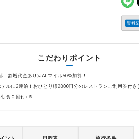
資料
こだわりポイント
、割増代金あり)JALマイル50%加算！
テルに2連泊！おひとり様2000円分のレストランご利用券付き(
い朝食２回付♪※
イント
日程表
旅行条件