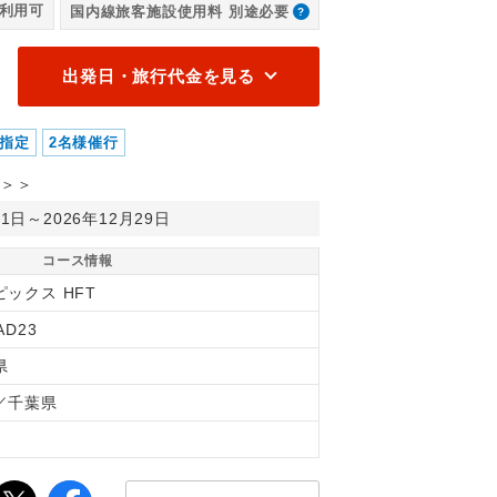
利用可
国内線旅客施設使用料 別途必要
テ
イ
出発日・旅行代金を見る
指定
2名様催行
＞＞
月1日～2026年12月29日
コース情報
ピックス HFT
AD23
県
／千葉県
間