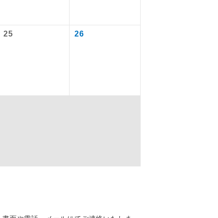
なります。
25
26
を訪ねるコー
配はいりませ
す。