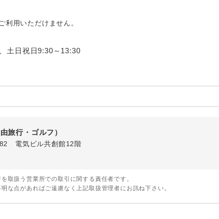
ご紹介するホテルを指定したコースです。
指定
はご利用いただけません。
おひとり様でバス席を2席利⽤できます。
ス2席利用
0、土日祝日9:30～13:30
自由旅行・ゴルフ）
1-82 電気ビル共創館12階
行を取扱う営業所での取引に関する責任者です。
不明な点があればご遠慮なく上記取扱管理者にお訊ね下さい。