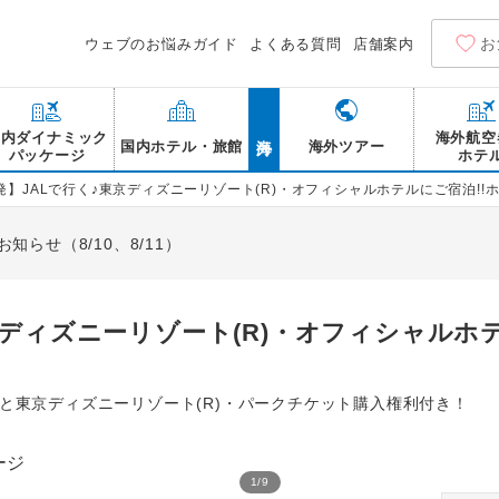
お
ウェブのお悩みガイド
よくある質問
店舗案内
海外
国内ダイナミック
海外航空
国内ホテル・旅館
海外ツアー
パッケージ
ホテ
発】JALで行く♪東京ディズニーリゾート(R)・オフィシャルホテルにご宿泊!!
らせ（8/10、8/11）
京ディズニーリゾート(R)・オフィシャルホ
券と東京ディズニーリゾート(R)・パークチケット購入権利付き！
1
/
9
ホテルオークラ東京ベイ ス