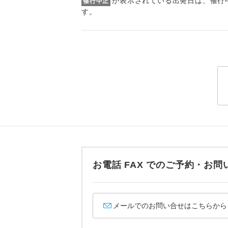
が表示されている出発日は、催行
催行中止
トラベル
す。
1名様
2名様
おひとり様
1名様1
ご夫婦
女性
お電話 FAX でのご予約・
年齢制
メールでのお問い合せはこちらから
航空会