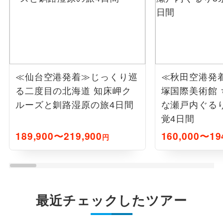
≪仙台空港発着≫じっくり巡
≪秋田空港発
る二度目の北海道 知床岬ク
塚国際美術館
ルーズと釧路湿原の旅4日間
な瀬戸内ぐるり
覚4日間
189,900〜219,900
160,000〜19
円
最近チェックしたツアー