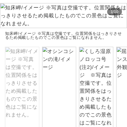
絶景
絶景スポットに立ち寄るコースです。
1
/
10
温泉
温泉地にも宿泊するコースです。
知床岬/イメージ ※写真は空撮です。位置関係をはっきりさせ
るため掲載したものでこの景色はご覧になれません。
ご宿泊ホテルに露天風呂が付いていま
露天風呂
す。
大浴場
ご宿泊ホテルに大浴場が付いています。
全てのお食事が付いていますので、お食
全食事付き
事の心配はいりません。（機内食を除
く）
お部屋にてゆっくりとお召し上がりいた
お部屋食
だけます。
トラベルイヤ
周りの音を気にせず、ガイドさんの説明
ホン
をじっくり聞くことができます。