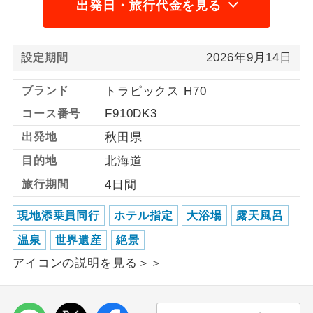
出発日・旅行代金を見る
利用航空会社が指定なので、ご出発の計
航空会社指定
画にとても便利です。
2026年9月14日
設定期間
ご紹介するホテルを指定したコースで
ホテル指定
す。
ブランド
トラピックス H70
F910DK3
コース番号
おひとり様バ
おひとり様でバス席を2席利⽤できま
ス2席利用
す。
出発地
秋田県
目的地
北海道
旅行期間
4日間
現地添乗員同行
ホテル指定
大浴場
露天風呂
温泉
世界遺産
絶景
アイコンの説明を見る＞＞