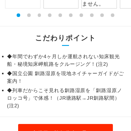
1名様から出発可能な個人型プランで
1名様催行
す。
2名様から出発可能な個人型プランで
2名様催行
す。
こだわりポイント
おひとり様参
おひとり様限定でご参加いただけるコー
加限定
スです。
◆年間でわずか4ヶ月しか運航されない知床観光
船・秘境知床岬航路をクルージング！(注2)
1名様1室同代
1名様1室利用でも追加料金がかからない
金
◆国立公園 釧路湿原を現地ネイチャーガイドがご
コースです。
案内！
ご夫婦限定でご参加いただけるコースで
ご夫婦限定
◆列車だからこそ見れる釧路湿原を「釧路湿原ノ
す。
ロッコ号」で体感！（JR塘路駅→JR釧路駅間）
(注2)
女性限定でご参加いただけるコースで
女性限定
す。
ご参加にあたり年齢に制限があるコース
年齢制限あり
です。