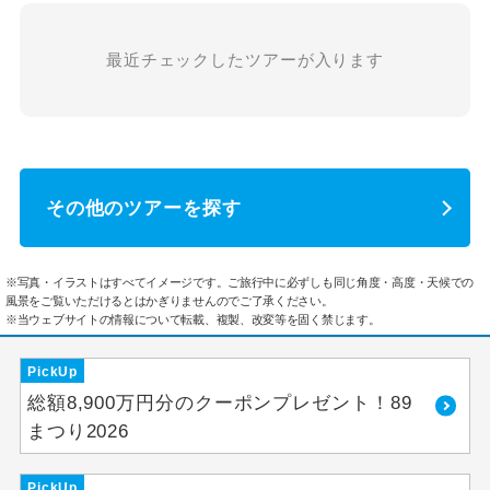
最近チェックしたツアーが入ります
その他のツアーを探す
※写真・イラストはすべてイメージです。ご旅行中に必ずしも同じ角度・高度・天候での
風景をご覧いただけるとはかぎりませんのでご了承ください。
※当ウェブサイトの情報について転載、複製、改変等を固く禁じます。
PickUp
総額8,900万円分のクーポンプレゼント！89
まつり2026
PickUp