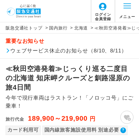
【国内旅客施設使用料について】
ログイン
メニュー
会員登録
>
>
>
阪急交通社トップ
国内旅行
北海道
≪秋田空港発着≫じ
旅行代金に国内旅客施設使用料は含まれてお
アイコン
説明
重要なお知らせ
りません。別途お支払いが必要となります。
往路出発空港（駅）から復路到着空港
ウェブサービス休止のお知らせ（8/10、8/11）
添乗員同行
新千歳空港：大人1,110円、子供1,110円、幼
（駅）まで同行します。
児1,110円
≪秋田空港発着≫じっくり巡る二度目
現地添乗員同
現地到着空港（駅）から最終日出発空港
行
（駅）まで添乗員が同行します。
の北海道 知床岬クルーズと釧路湿原の
旅4日間
バスガイド乗
バスガイドが乗務し、車内での観光案内
務
今年で現行車両はラストラン！「ノロッコ号」にご
があります。
乗車！
新コース
初登場のコースです。
189,900～219,900
円
旅行代金
ユネスコに登録されている文化遺産や自
カード利用可
国内線旅客施設使用料 別途必要
世界遺産
然遺産を訪ねるコースです。