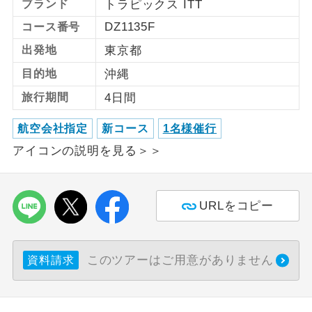
ブランド
トラピックス ITT
DZ1135F
コース番号
利用航空会社が指定なので、ご出発の計
航空会社指定
画にとても便利です。
出発地
東京都
目的地
沖縄
ご紹介するホテルを指定したコースで
ホテル指定
す。
旅行期間
4日間
おひとり様バ
おひとり様でバス席を2席利⽤できま
航空会社指定
新コース
1名様催行
ス2席利用
す。
アイコンの説明を見る＞＞
URLをコピー
このツアーはご用意がありません
資料請求