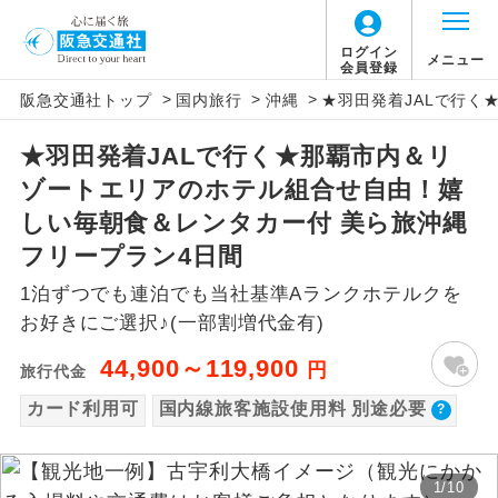
【国内旅客施設使用料について】
ログイン
メニュー
会員登録
>
>
>
阪急交通社トップ
国内旅行
沖縄
★羽田発着JALで行く
旅行代金に国内旅客施設使用料は含まれてお
アイコン
説明
りません。別途お支払いが必要となります。
★羽田発着JALで行く★那覇市内＆リ
往路出発空港（駅）から復路到着空港
添乗員同行
羽田往復：大人900円、子供440円
ゾートエリアのホテル組合せ自由！嬉
（駅）まで同行します。
那覇往復：大人480円、子供240円
しい毎朝食＆レンタカー付 美ら旅沖縄
現地添乗員同
現地到着空港（駅）から最終日出発空港
フリープラン4日間
行
（駅）まで添乗員が同行します。
1泊ずつでも連泊でも当社基準Aランクホテルクを
お好きにご選択♪(一部割増代金有)
バスガイド乗
バスガイドが乗務し、車内での観光案内
務
があります。
44,900～119,900
円
旅行代金
新コース
カード利用可
国内線旅客施設使用料 別途必要
初登場のコースです。
ユネスコに登録されている文化遺産や自
世界遺産
然遺産を訪ねるコースです。
1
/
10