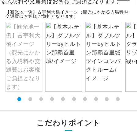
絶景
【観光地一例】古宇利大橋イメージ（観光にかかる入場料や
絶景スポットに立ち寄るコースです。
交通費はお客様ご負担となります）
温泉
温泉地にも宿泊するコースです。
ご宿泊ホテルに露天風呂が付いていま
露天風呂
す。
大浴場
ご宿泊ホテルに大浴場が付いています。
全てのお食事が付いていますので、お食
全食事付き
事の心配はいりません。（機内食を除
く）
お部屋にてゆっくりとお召し上がりいた
お部屋食
だけます。
こだわりポイント
トラベルイヤ
周りの音を気にせず、ガイドさんの説明
ホン
をじっくり聞くことができます。