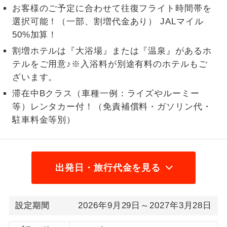
お客様のご予定に合わせて往復フライト時間帯を
1名様から出発可能な個人型プランで
1名様催行
選択可能！（一部、割増代金あり） JALマイル
す。
50%加算！
2名様から出発可能な個人型プランで
割増ホテルは『大浴場』または『温泉』があるホ
2名様催行
す。
テルをご用意♪※入浴料が別途有料のホテルもご
ざいます。
おひとり様参
おひとり様限定でご参加いただけるコー
加限定
滞在中Bクラス（車種一例：ライズやルーミー
スです。
等）レンタカー付！（免責補償料・ガソリン代・
1名様1室同代
1名様1室利用でも追加料金がかからない
駐車料金等別）
金
コースです。
ご夫婦限定でご参加いただけるコースで
ご夫婦限定
す。
出発日・旅行代金を見る
女性限定でご参加いただけるコースで
女性限定
す。
2026年9月29日～2027年3月28日
設定期間
ご参加にあたり年齢に制限があるコース
年齢制限あり
です。