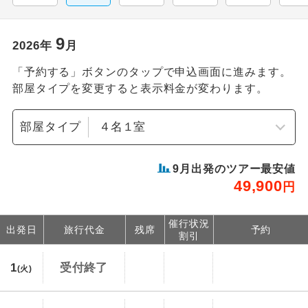
9
2026
年
月
「予約する」ボタンのタップで申込画面に進みます。
部屋タイプを変更すると表示料金が変わります。
部屋タイプ
9
月出発のツアー最安値
49,900
円
催行状況
出発日
旅行代金
残席
予約
割引
1
受付終了
(火)