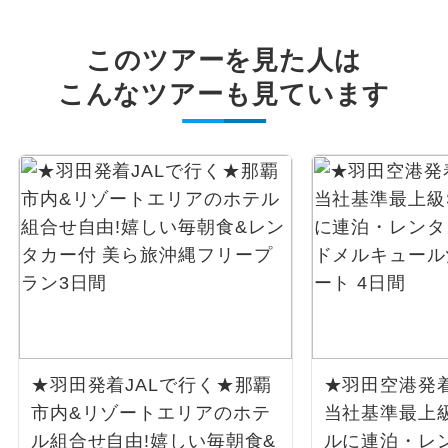
このツアーを見た人は
こんなツアーも見ています
★羽田発着JALで行く★那覇
★羽田空港発着
市内&リゾートエリアのホテ
当社基準最上
ル組合せ自由!嬉しい毎朝食&
ルに連泊・レ