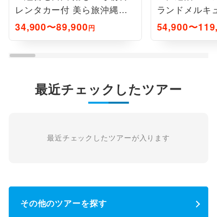
レンタカー付 美ら旅沖縄フ
ランドメルキ
リープラン3日間
岬リゾー
34,900〜89,900
54,900〜119
円
最近チェックしたツアー
最近チェックしたツアーが入ります
その他のツアーを探す