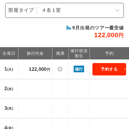
部屋タイプ
9
月出発のツアー最安値
122,000
円
催行状況
出発日
旅行代金
残席
予約
割引
1
122,000
◎
催行
予約する
(火)
円
2
(水)
3
(木)
4
(金)