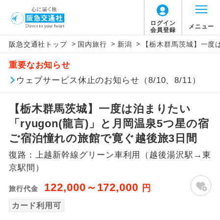
ログイン
メニュー
会員登録
>
>
>
阪急交通社トップ
国内旅行
新潟
【栃木群馬茨城】一度は
アイコン
説明
重要なお知らせ
往路出発空港（駅）から復路到着空港
ウェブサービス休止のお知らせ（8/10、8/11）
添乗員同行
（駅）まで同行します。
【栃木群馬茨城】一度は泊まりたい
現地添乗員同
現地到着空港（駅）から最終日出発空港
行
（駅）まで添乗員が同行します。
「ryugon(龍言)」と月岡温泉5つ星の宿
ご宿泊憧れの旅館で寛ぐ越後旅3日間
バスガイド乗
バスガイドが乗務し、車内での観光案内
務
復路：上越新幹線グリーン車利用（越後湯沢駅→東
があります。
京駅間）
新コース
初登場のコースです。
122,000～172,000
円
旅行代金
ユネスコに登録されている文化遺産や自
カード利用可
世界遺産
然遺産を訪ねるコースです。