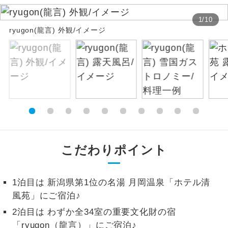
絶景
1
/
10
絶景スポットに立ち寄るコースです。
ryugon(龍言) 外観/イメージ
温泉
温泉地にも宿泊するコースです。
ご宿泊ホテルに露天風呂が付いていま
露天風呂
す。
大浴場
ご宿泊ホテルに大浴場が付いています。
全てのお食事が付いていますので、お食
全食事付き
事の心配はいりません。（機内食を除
こだわりポイント
く）
お部屋にてゆっくりとお召し上がりいた
お部屋食
1泊目は 新潟県第1位の名湯 月岡温泉「ホテル清
だけます。
風苑」にご宿泊♪
トラベルイヤ
周りの音を気にせず、ガイドさんの説明
2泊目は わずか全34室の重要文化財の宿
ホン
をじっくり聞くことができます。
「ryugon（龍言）」にご宿泊♪