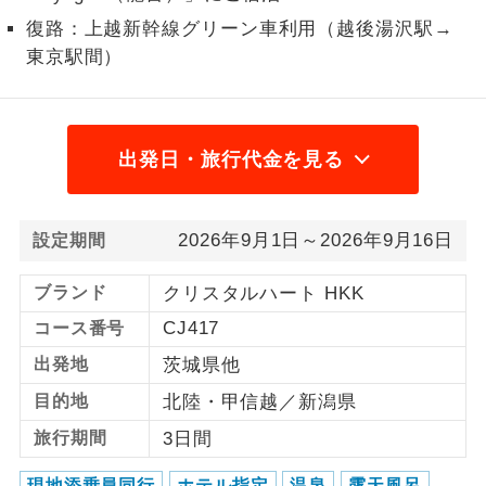
復路：上越新幹線グリーン車利用（越後湯沢駅→
1名様から出発可能な個人型プランで
1名様催行
東京駅間）
す。
2名様から出発可能な個人型プランで
2名様催行
す。
出発日・旅行代金を見る
おひとり様参
おひとり様限定でご参加いただけるコー
加限定
スです。
2026年9月1日～2026年9月16日
設定期間
1名様1室同代
1名様1室利用でも追加料金がかからない
金
コースです。
ブランド
クリスタルハート HKK
CJ417
ご夫婦限定でご参加いただけるコースで
コース番号
ご夫婦限定
す。
出発地
茨城県他
女性限定でご参加いただけるコースで
目的地
北陸・甲信越／新潟県
女性限定
す。
旅行期間
3日間
ご参加にあたり年齢に制限があるコース
年齢制限あり
現地添乗員同行
ホテル指定
温泉
露天風呂
です。