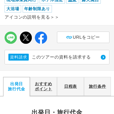
大浴場
年齢制限あり
利用航空会社が指定なので、ご出発の計
航空会社指定
画にとても便利です。
アイコンの説明を見る＞＞
ご紹介するホテルを指定したコースで
ホテル指定
す。
URLをコピー
おひとり様バ
おひとり様でバス席を2席利⽤できま
ス2席利用
す。
このツアーの資料を請求する
資料請求
出発日
おすすめ
日程表
旅行条件
旅行代金
ポイント
出発日・旅行代金