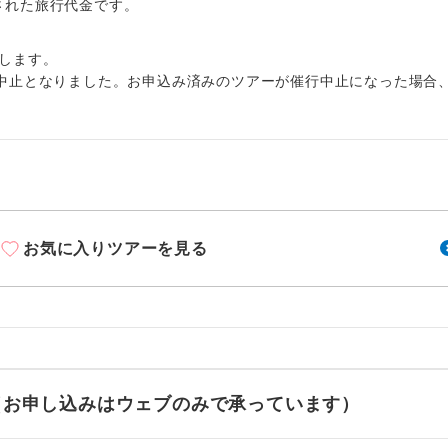
周りの音を気にせず、ガイドさんの説明をじっ
出された旅行代金です。
イヤホン
ができます。
します。
1名様から出発可能な個人型プランです。
催行
中止となりました。お申込み済みのツアーが催行中止になった場合
2名様から出発可能な個人型プランです。
催行
おひとり様限定でご参加いただけるコースです
参加限定
1名様1室利用でも追加料金がかからないコース
室同代金
お気に入りツアーを見る
ご夫婦限定でご参加いただけるコースです。
限定
女性限定でご参加いただけるコースです。
限定
ご参加にあたり年齢に制限があるコースです。
限あり
利用航空会社が指定なので、ご出発の計画にと
せ（お申し込みはウェブのみで承っています）
社指定
す。