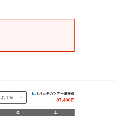
8
月出発のツアー最安値
87,400
円
金
土