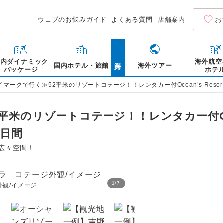
お
ウェブのお悩みガイド
よくある質問
店舗案内
海外
国内ダイナミック
海外航空
国内ホテル・旅館
海外ツアー
パッケージ
ホテ
マークで行く≫52平米のリゾートコテージ！！レンタカー付Ocean’s Resort V
米のリゾートコテージ！！レンタカー付Ocean
5日間
広々空間！
1
/
7
観/イメージ
オーシャンズリゾートヴィ