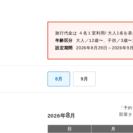
旅行代金は
４名１室
利用/ 大人1名を
年齢区分
大人／12歳〜、子供／3歳〜
設定期間
2026年8月29日～2026年9
8月
9月
「予約
8
部屋タ
2026
年
月
日
月