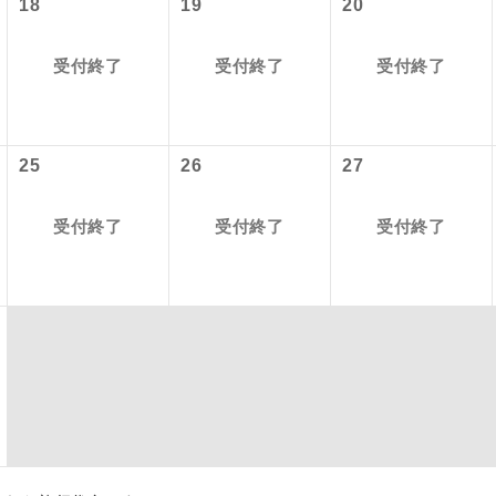
18
19
20
項をあらかじめご了承いただきますようお願いいたします。
初登場のコースです。
ース
いて
受付終了
受付終了
受付終了
ユネスコに登録されている文化遺産や自然遺産
クレジットカード決済のみとなります。
遺産
スです。
最後にクレジットカード決済をしていただき、決済手続き完了を
が成立となります。
25
26
27
絶景スポットに立ち寄るコースです。
景
ついて
温泉地にも宿泊するコースです。
泉
受付終了
受付終了
受付終了
ースとなりますので、コールセンター及びカウンターでのお申し
ご宿泊ホテルに露天風呂が付いています。
風呂
ご宿泊ホテルに大浴場が付いています。
場
全てのお食事が付いていますので、お食事の心
付き
ん。（機内食を除く）
お部屋にてゆっくりとお召し上がりいただけま
屋食