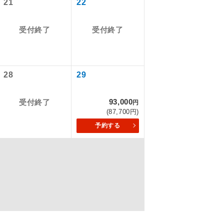
21
22
受付終了
受付終了
を訪ねるコー
もちまして、
28
29
93,000
受付終了
円
込みはできま
(87,700円)
予約する
配はいりませ
す。