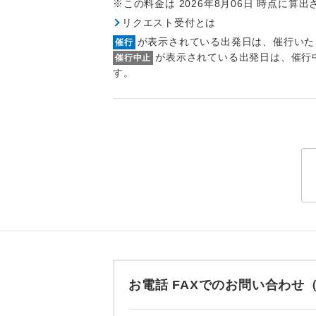
※この料金は 2026年8月06日 時点に算
トラベル
リクエスト受付とは
が表示されている出発日は、催行いた
催行
1名様
が表示されている出発日は、催行
催行中止
す。
2名様
おひとり様
1名様1
ご夫婦
女性
年齢制
お電話 FAXでのお問い合わ
航空会