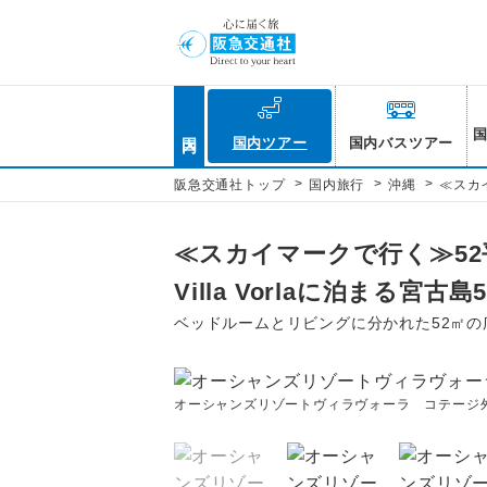
国内
国内ツアー
国内バスツアー
>
>
>
阪急交通社トップ
国内旅行
沖縄
≪スカイ
≪スカイマークで行く≫52平
Villa Vorlaに泊まる宮古島
ベッドルームとリビングに分かれた52㎡の
オーシャンズリゾートヴィラヴォーラ コテージ外