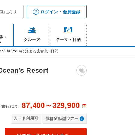
気に入り
ログイン・会員登録
券・
クルーズ
テーマ・目的
ル
illa Vorlaに泊まる宮古島5日間
’s Resort
87,400～329,900
円
旅行代金
ラヴォーラ プライベートプール/イメージ
オ
カード利用可
価格変動型ツアー