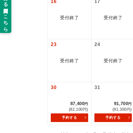
16
17
以下の注意事
新コ
お支払いにつ
受付終了
受付終了
お支払いは、
世界
お申し込みの
ご旅行の契約
23
24
絶
ご予約方法に
温
受付終了
受付終了
ウェブ限定コ
せん。
露天
大浴
30
31
全食事
87,400
91,700
円
円
(82,100円)
(91,300円)
予約する
予約する
お部