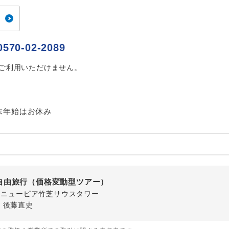
ご紹介するホテルを指定したコースです。
指定
おひとり様でバス席を2席利⽤できます。
ス2席利用
0570-02-2089
はご利用いただけません。
末年始はお休み
自由旅行（価格変動型ツアー）
-1 ニューピア竹芝サウスタワー
・後藤直史