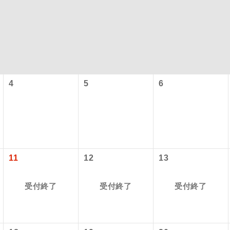
4
5
6
型ツアー」に関するご案内
コン
説明
往路出発空港（駅）から復路到着空港（駅）ま
11
12
13
同行
す。
アーとは
受付終了
受付終了
受付終了
現地到着空港（駅）から最終日出発空港（駅）
設定する「個人包括旅行運賃」を利用したツアーです。
員同行
同行します。
時期・ご利用便の空席状況によって料金が変動いたします。
バスガイドが乗務し、車内での観光案内があり
ド乗務