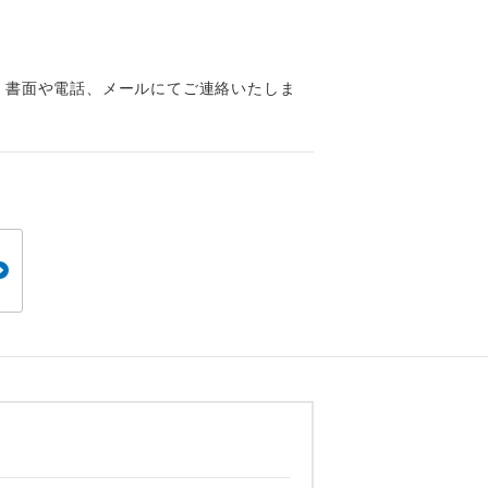
くり聞くこと
、書面や電話、メールにてご連絡いたしま
。
です。
ても便利で