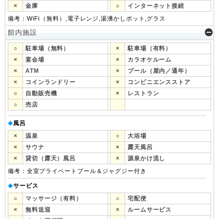
×
金庫
○
インターネット接続
備考：WiFi（無料）,電子レンジ,湯沸かしポット,グラス
館内施設
○
駐車場（無料）
×
駐車場（有料）
×
宴会場
×
カラオケルーム
×
ATM
×
プール（屋内／通年）
×
コインランドリー
×
コンビニエンスストア
○
自動販売機
×
レストラン
○
売店
風呂
◆
×
温泉
○
大浴場
×
サウナ
×
露天風呂
×
貸切（露天）風呂
×
源泉かけ流し
備考：全室プライベートプール＆ジャグジー付き
サービス
◆
○
マッサージ（有料）
○
宅配便
×
無料送迎
×
ルームサービス