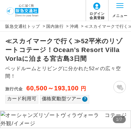
「価格変動型ツアー」に関するご案内
ログイン
メニュー
会員登録
>
>
>
阪急交通社トップ
国内旅行
沖縄
≪スカイマークで行く≫52平
アイコン
説明
≪スカイマークで行く≫52平米のリゾ
価格変動型ツアーとは
往路出発空港（駅）から復路到着空港
添乗員同行
ートコテージ！Ocean’s Resort Villa
（駅）まで同行します。
航空会社が設定する「個人包括旅行運
Vorlaに泊まる宮古島3日間
現地添乗員同
賃」を利用したツアーです。
現地到着空港（駅）から最終日出発空港
ベッドルームとリビングに分かれた52㎡の広々空
行
（駅）まで添乗員が同行します。
お申し込み時期・ご利用便の空席状況に
間！
よって料金が変動いたします。
バスガイド乗
バスガイドが乗務し、車内での観光案内
60,500～193,100
円
旅行代金
務
があります。
カード利用可
価格変動型ツアー
以下の注意事項をあらかじめご了承いただき
新コース
初登場のコースです。
ますようお願いいたします。
1
/
7
ユネスコに登録されている文化遺産や自
世界遺産
お支払いについて
然遺産を訪ねるコースです。