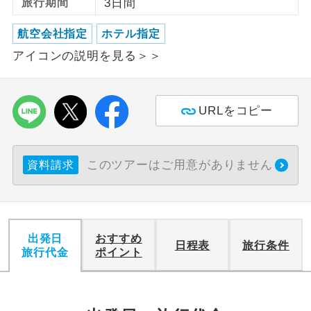
旅行期間
3日間
利用航空会社が指定なので、ご出発の計
航空会社指定
ホテル指定
航空会社指定
画にとても便利です。
アイコンの説明を見る＞＞
ご紹介するホテルを指定したコースで
ホテル指定
す。
URLをコピー
おひとり様バ
おひとり様でバス席を2席利⽤できま
ス2席利用
す。
このツアーはご用意がありません
資料請求
出発日
おすすめ
日程表
旅行条件
旅行代金
ポイント