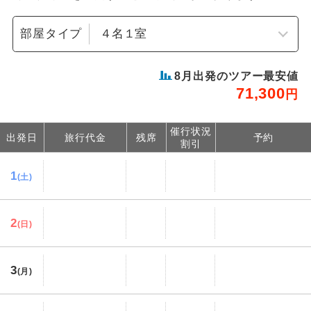
部屋タイプ
8
月出発のツアー最安値
71,300
円
催行状況
出発日
旅行代金
残席
予約
割引
1
(土)
2
(日)
3
(月)