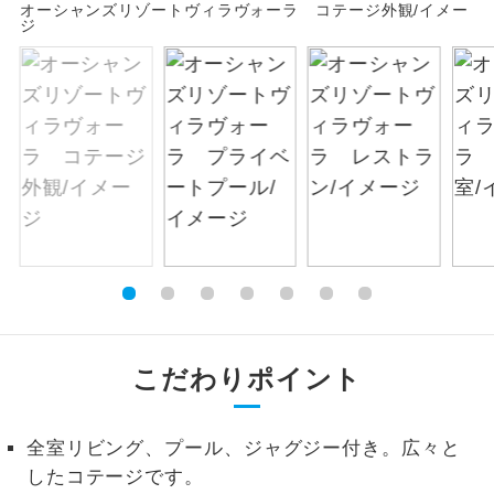
オーシャンズリゾートヴィラヴォーラ コテージ外観/イメー
お支払いは、クレジットカード決済のみとな
ジ
絶景
絶景スポットに立ち寄るコースです。
ります。
お申し込みの最後にクレジットカード決済を
温泉
温泉地にも宿泊するコースです。
していただき、決済手続き完了をもちまし
て、ご旅行の契約が成立となります。
ご宿泊ホテルに露天風呂が付いていま
露天風呂
す。
ご予約方法について
大浴場
ご宿泊ホテルに大浴場が付いています。
ウェブ限定コースとなりますので、コールセ
ンター及びカウンターでのお申し込みはでき
全てのお食事が付いていますので、お食
ません。
全食事付き
事の心配はいりません。（機内食を除
く）
こだわりポイント
お部屋にてゆっくりとお召し上がりいた
お部屋食
だけます。
全室リビング、プール、ジャグジー付き。広々と
トラベルイヤ
周りの音を気にせず、ガイドさんの説明
ホン
したコテージです。
をじっくり聞くことができます。