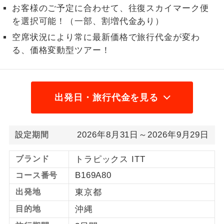
お客様のご予定に合わせて、往復スカイマーク便
1名様から出発可能な個人型プランで
1名様催行
を選択可能！（一部、割増代金あり）
す。
空席状況により常に最新価格で旅行代金が変わ
2名様から出発可能な個人型プランで
る、価格変動型ツアー！
2名様催行
す。
おひとり様参
おひとり様限定でご参加いただけるコー
加限定
スです。
出発日・旅行代金を見る
1名様1室同代
1名様1室利用でも追加料金がかからない
金
コースです。
2026年8月31日～2026年9月29日
設定期間
ご夫婦限定でご参加いただけるコースで
ご夫婦限定
ブランド
トラピックス ITT
す。
B169A80
コース番号
女性限定でご参加いただけるコースで
女性限定
出発地
東京都
す。
目的地
沖縄
ご参加にあたり年齢に制限があるコース
年齢制限あり
です。