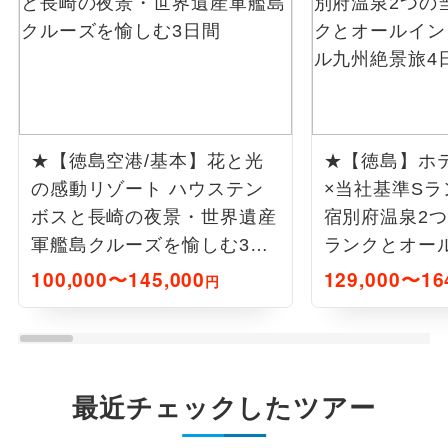
★【徳島空港/基本】花と光
★【徳島】ホ
の感動リゾート ハウステン
×当社基準Sラ
ボスと長崎の夜景・世界遺産
宿別府温泉2
軍艦島クルーズを愉しむ3日
ランクとオー
間
ブホテル九州
100,000〜145,000
129,000〜16
円
最近チェックしたツアー