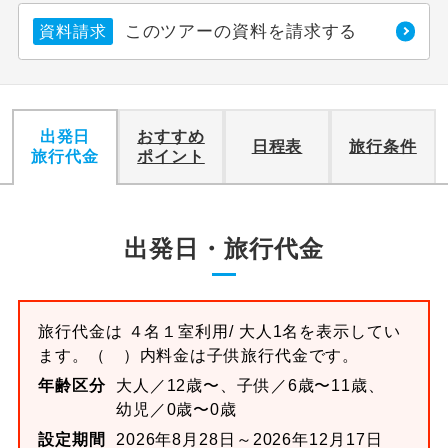
このツアーの資料を請求する
資料請求
利用航空会社が指定なので、ご出発の計
航空会社指定
画にとても便利です。
ご紹介するホテルを指定したコースで
ホテル指定
す。
出発日
おすすめ
日程表
旅行条件
旅行代金
ポイント
おひとり様バ
おひとり様でバス席を2席利⽤できま
ス2席利用
す。
出発日・旅行代金
旅行代金は
４名１室
利用/ 大人1名を表示してい
ます。
（ ）内料金は子供旅行代金です。
年齢区分
大人／12歳〜、子供／6歳〜11歳、
幼児／0歳〜0歳
設定期間
2026年8月28日～2026年12月17日