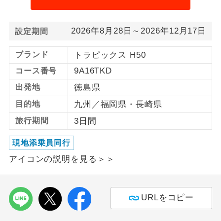
1名様から出発可能な個人型プランで
1名様催行
す。
2026年8月28日～2026年12月17日
設定期間
2名様から出発可能な個人型プランで
2名様催行
ブランド
トラピックス H50
す。
9A16TKD
コース番号
おひとり様参
おひとり様限定でご参加いただけるコー
出発地
徳島県
加限定
スです。
目的地
九州／福岡県・長崎県
1名様1室同代
1名様1室利用でも追加料金がかからない
旅行期間
3日間
金
コースです。
現地添乗員同行
ご夫婦限定でご参加いただけるコースで
ご夫婦限定
アイコンの説明を見る＞＞
す。
女性限定でご参加いただけるコースで
女性限定
す。
URLをコピー
ご参加にあたり年齢に制限があるコース
年齢制限あり
です。