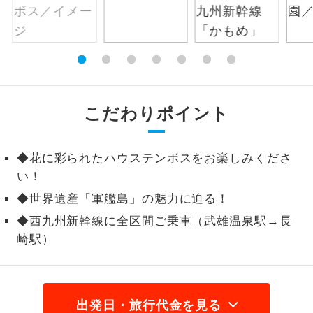
絶景
絶景スポットに立ち寄るコースです。
温泉
温泉地にも宿泊するコースです。
ご宿泊ホテルに露天風呂が付いていま
露天風呂
こだわりポイント
す。
大浴場
ご宿泊ホテルに大浴場が付いています。
◆花に彩られたハウステンボスをお楽しみくださ
い！
全てのお食事が付いていますので、お食
全食事付き
◆世界遺産「軍艦島」の魅力に迫る！
事の心配はいりません。（機内食を除
く）
◆西九州新幹線に全区間ご乗車（武雄温泉駅→長
崎駅）
お部屋にてゆっくりとお召し上がりいた
お部屋食
だけます。
トラベルイヤ
周りの音を気にせず、ガイドさんの説明
ホン
出発日・旅行代金を見る
をじっくり聞くことができます。