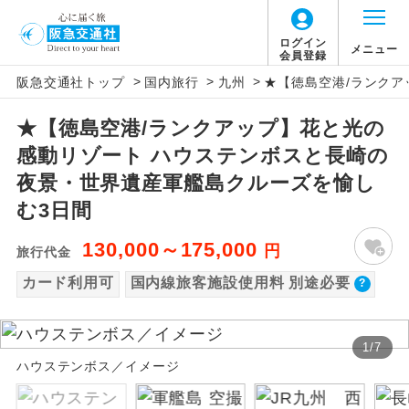
【国内旅客施設使用料について】
ログイン
メニュー
会員登録
>
>
>
阪急交通社トップ
国内旅行
九州
★【徳島空港/ランク
旅行代金に国内旅客施設使用料は含まれてお
アイコン
説明
りません。別途お支払いが必要となります。
★【徳島空港/ランクアップ】花と光の
往路出発空港（駅）から復路到着空港
添乗員同行
福岡空港往復：大人220円、子供220円、幼児
感動リゾート ハウステンボスと長崎の
（駅）まで同行します。
220円
夜景・世界遺産軍艦島クルーズを愉し
現地添乗員同
現地到着空港（駅）から最終日出発空港
む3日間
行
（駅）まで添乗員が同行します。
130,000～175,000
円
旅行代金
バスガイド乗
バスガイドが乗務し、車内での観光案内
務
カード利用可
国内線旅客施設使用料 別途必要
があります。
新コース
初登場のコースです。
1
/
7
ハウステンボス／イメージ
ユネスコに登録されている文化遺産や自
世界遺産
然遺産を訪ねるコースです。