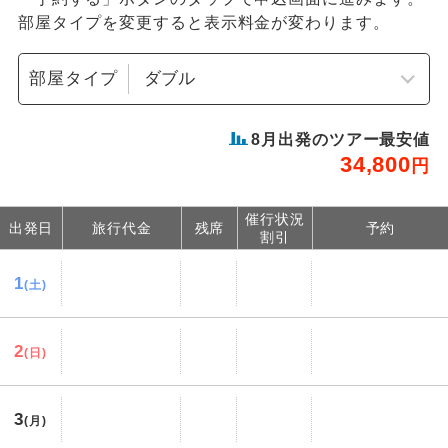
部屋タイプを変更すると表示料金が変わります。
部屋タイプ
8
月出発のツアー最安値
34,800
円
催行状況
出発日
旅行代金
残席
予約
割引
1
(土)
2
(日)
3
(月)