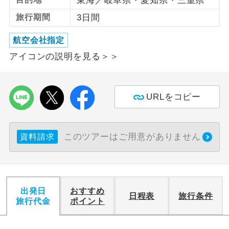
東海／岐阜県・愛知県・三重県
旅行期間
3日間
利用航空会社が指定なので、ご出発の計
航空会社指定
画にとても便利です。
航空会社指定
ご紹介するホテルを指定したコースで
アイコンの説明を見る＞＞
ホテル指定
す。
おひとり様バ
おひとり様でバス席を2席利⽤できま
ス2席利用
URLをコピー
す。
このツアーはご用意がありません
資料請求
出発日
おすすめ
日程表
旅行条件
旅行代金
ポイント