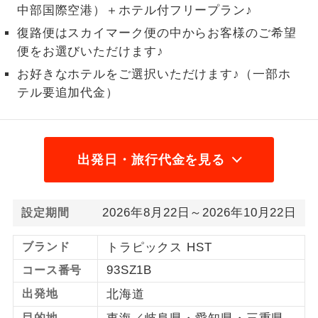
中部国際空港）＋ホテル付フリープラン♪
1名様から出発可能な個人型プランで
1名様催行
復路便はスカイマーク便の中からお客様のご希望
す。
便をお選びいただけます♪
2名様から出発可能な個人型プランで
2名様催行
お好きなホテルをご選択いただけます♪（一部ホ
す。
テル要追加代金）
おひとり様参
おひとり様限定でご参加いただけるコー
加限定
スです。
出発日・旅行代金を見る
1名様1室同代
1名様1室利用でも追加料金がかからない
金
コースです。
2026年8月22日～2026年10月22日
設定期間
ご夫婦限定でご参加いただけるコースで
ご夫婦限定
す。
ブランド
トラピックス HST
女性限定でご参加いただけるコースで
女性限定
93SZ1B
コース番号
す。
出発地
北海道
ご参加にあたり年齢に制限があるコース
年齢制限あり
目的地
です。