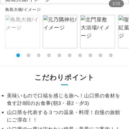
1
/
10
角島大橋/イメージ
絶景
絶景スポットに立ち寄るコースです。
温泉
温泉地にも宿泊するコースです。
ご宿泊ホテルに露天風呂が付いていま
露天風呂
す。
大浴場
ご宿泊ホテルに大浴場が付いています。
全てのお食事が付いていますので、お食
こだわりポイント
全食事付き
事の心配はいりません。（機内食を除
く）
美味いもので口福を感じる旅へ！山口県の食材を
お部屋にてゆっくりとお召し上がりいた
お部屋食
食す計8回のお食事(朝3・昼2・夕3)
だけます。
山口県を代表する３つの温泉・料理！自慢の旅館
トラベルイヤ
周りの音を気にせず、ガイドさんの説明
にご滞在！！
ホン
をじっくり聞くことができます。