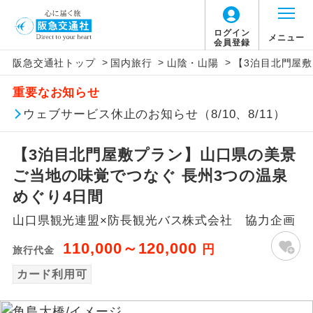
ログイン
メニュー
会員登録
>
>
>
阪急交通社トップ
国内旅行
山陰・山陽
【3泊目北門屋敷
アイコン
説明
重要なお知らせ
往路出発空港（駅）から復路到着空港
ウェブサービス休止のお知らせ（8/10、8/11）
添乗員同行
（駅）まで同行します。
【3泊目北門屋敷プラン】山口県の美景
現地添乗員同
現地到着空港（駅）から最終日出発空港
行
（駅）まで添乗員が同行します。
ご当地の味覚でつなぐ 長州3つの温泉
めぐり4日間
バスガイド乗
バスガイドが乗務し、車内での観光案内
務
山口県観光連盟×防長観光バス株式会社 協力企画
があります。
110,000～120,000
円
旅行代金
新コース
初登場のコースです。
カード利用可
ユネスコに登録されている文化遺産や自
世界遺産
然遺産を訪ねるコースです。