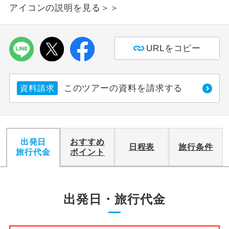
アイコンの説明を見る＞＞
利用航空会社が指定なので、ご出発の計
航空会社指定
画にとても便利です。
URLをコピー
ご紹介するホテルを指定したコースで
ホテル指定
す。
おひとり様バ
このツアーの資料を請求する
おひとり様でバス席を2席利⽤できま
資料請求
ス2席利用
す。
出発日
おすすめ
日程表
旅行条件
旅行代金
ポイント
出発日・旅行代金