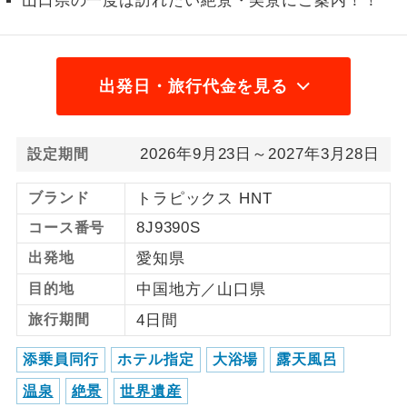
山口県の一度は訪れたい絶景・美景にご案内！！
1名様から出発可能な個人型プランで
1名様催行
す。
出発日・旅行代金を見る
2名様から出発可能な個人型プランで
2名様催行
す。
おひとり様参
おひとり様限定でご参加いただけるコー
2026年9月23日～2027年3月28日
設定期間
加限定
スです。
ブランド
トラピックス HNT
1名様1室同代
1名様1室利用でも追加料金がかからない
金
8J9390S
コース番号
コースです。
出発地
愛知県
ご夫婦限定でご参加いただけるコースで
ご夫婦限定
目的地
中国地方／山口県
す。
旅行期間
4日間
女性限定でご参加いただけるコースで
女性限定
す。
添乗員同行
ホテル指定
大浴場
露天風呂
ご参加にあたり年齢に制限があるコース
温泉
絶景
世界遺産
年齢制限あり
です。