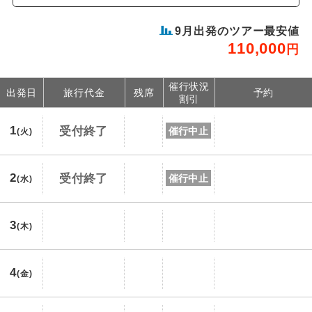
9
月出発のツアー最安値
110,000
円
催行状況
出発日
旅行代金
残席
予約
割引
1
受付終了
催行中止
(火)
2
受付終了
催行中止
(水)
3
(木)
4
(金)