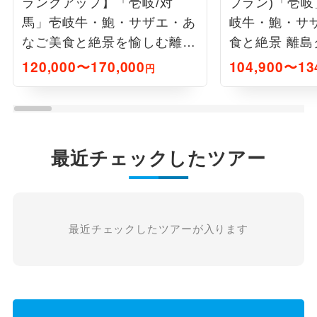
ランクアップ】「壱岐/対
プラン)「壱
馬」壱岐牛・鮑・サザエ・あ
岐牛・鮑・サ
なご美食と絶景を愉しむ離島
食と絶景 離島
旅4日間
120,000〜170,000
104,900〜13
円
最近チェックしたツアー
最近チェックしたツアーが入ります