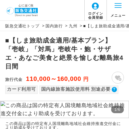
【国内旅客施設使用料について】
ログイン
メニュー
会員登録
>
>
>
阪急交通社トップ
国内旅行
九州
■【しま旅助成金適用
旅行代金に国内旅客施設使用料は含まれてお
アイコン
説明
りません。別途お支払いが必要となります。
■【しま旅助成金適用/基本プラン】
往路出発空港（駅）から復路到着空港
添乗員同行
福岡空港往復：大人220円、子供220円
「壱岐」「対馬」壱岐牛・鮑・サザ
（駅）まで同行します。
羽田空港往復：大人900円、子供900円
エ・あなご美食と絶景を愉しむ離島旅4
2026/10/6〜2027/6/4 羽田空港往復：大人
現地添乗員同
現地到着空港（駅）から最終日出発空港
日間
行
（駅）まで添乗員が同行します。
1,160円、子供1,160円
110,000～160,000
円
2027/6/5〜 羽田空港往復：大人1,180円、子
旅行代金
バスガイド乗
バスガイドが乗務し、車内での観光案内
供1,180円
務
カード利用可
国内線旅客施設使用料 別途必要
があります。
新コース
初登場のコースです。
1
/
6
ユネスコに登録されている文化遺産や自
世界遺産
この商品は国の特定有人国境離島地域社会維持推進交付金に
然遺産を訪ねるコースです。
より助成を受けております。