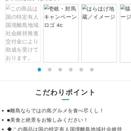
絶景
絶景スポットに立ち寄るコースです。
温泉
温泉地にも宿泊するコースです。
ご宿泊ホテルに露天風呂が付いていま
露天風呂
す。
大浴場
ご宿泊ホテルに大浴場が付いています。
全てのお食事が付いていますので、お食
全食事付き
事の心配はいりません。（機内食を除
く）
こだわりポイント
お部屋にてゆっくりとお召し上がりいた
お部屋食
だけます。
■離島ならではの島グルメを食べ尽くし！
■美食と絶景をお愉しみください！
トラベルイヤ
周りの音を気にせず、ガイドさんの説明
ホン
をじっくり聞くことができます。
◆この商品は国の特定有人国境離島地域社会維持