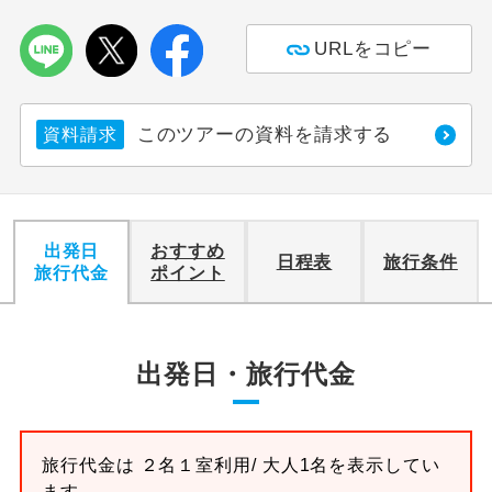
利用航空会社が指定なので、ご出発の計
URLをコピー
航空会社指定
画にとても便利です。
ご紹介するホテルを指定したコースで
ホテル指定
このツアーの資料を請求する
資料請求
す。
おひとり様バ
おひとり様でバス席を2席利⽤できま
ス2席利用
す。
出発日
おすすめ
日程表
旅行条件
旅行代金
ポイント
出発日・旅行代金
旅行代金は
２名１室
利用/ 大人1名を表示してい
ます。