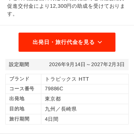
促進交付金により12,300円の助成を受けておりま
1名様から出発可能な個人型プランで
1名様催行
す。
す。
2名様から出発可能な個人型プランで
2名様催行
す。
出発日・旅行代金を見る
おひとり様参
おひとり様限定でご参加いただけるコー
加限定
スです。
2026年9月14日～2027年2月3日
設定期間
1名様1室同代
1名様1室利用でも追加料金がかからない
金
コースです。
ブランド
トラピックス HTT
79886C
コース番号
ご夫婦限定でご参加いただけるコースで
ご夫婦限定
す。
出発地
東京都
目的地
九州／長崎県
女性限定でご参加いただけるコースで
女性限定
す。
旅行期間
4日間
ご参加にあたり年齢に制限があるコース
年齢制限あり
です。