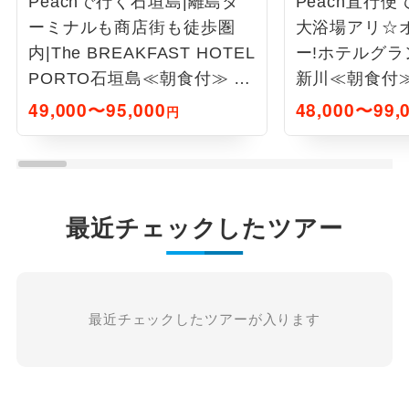
Peachで行く石垣島|離島タ
Peach直行便
ーミナルも商店街も徒歩圏
大浴場アリ☆
内|The BREAKFAST HOTEL
ー!ホテルグ
PORTO石垣島≪朝食付≫ 4
新川≪朝食付≫
泊5日
49,000〜95,000
48,000〜99,
円
最近チェックしたツアー
最近チェックしたツアーが入ります