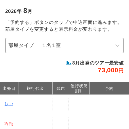
8
2026
年
月
「予約する」ボタンのタップで申込画面に進みます。
部屋タイプを変更すると表示料金が変わります。
部屋タイプ
8
月出発のツアー最安値
73,000
円
催行状況
出発日
旅行代金
残席
予約
割引
1
(土)
2
(日)