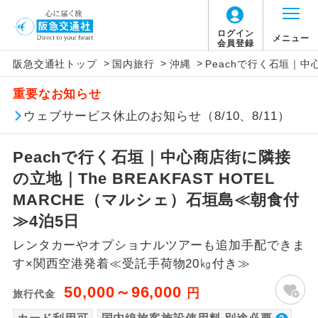
【国内旅客施設使用料について】
ログイン
メニュー
会員登録
>
>
>
阪急交通社トップ
国内旅行
沖縄
Peachで行く石垣｜中心
旅行代金に国内旅客施設使用料は含まれてお
アイコン
説明
重要なお知らせ
りません。別途お支払いが必要となります。
往路出発空港（駅）から復路到着空港
ウェブサービス休止のお知らせ（8/10、8/11）
添乗員同行
関空(2ﾀｰﾐﾅﾙ国内線出発)片道：大人510円、
（駅）まで同行します。
子供510円
Peachで行く石垣｜中心商店街に隣接
関空(2ﾀｰﾐﾅﾙ国内線到着)片道：大人510円、
現地添乗員同
現地到着空港（駅）から最終日出発空港
行
（駅）まで添乗員が同行します。
の立地｜The BREAKFAST HOTEL
子供510円
MARCHE（マルシェ）石垣島≪朝食付
バスガイド乗
バスガイドが乗務し、車内での観光案内
≫4泊5日
務
があります。
レンタカーやオプショナルツアーも追加手配できま
新コース
初登場のコースです。
す×関西空港発着≪受託手荷物20㎏付き≫
50,000～96,000
円
旅行代金
ユネスコに登録されている文化遺産や自
世界遺産
然遺産を訪ねるコースです。