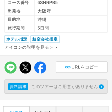
6SNRPB5
コース番号
利用航空会社が指定なので、ご出発の計
出発地
大阪府
航空会社指定
画にとても便利です。
目的地
沖縄
ご紹介するホテルを指定したコースで
ホテル指定
旅行期間
5日間
す。
ホテル指定
航空会社指定
おひとり様バ
おひとり様でバス席を2席利⽤できま
ス2席利用
アイコンの説明を見る＞＞
す。
URLをコピー
このツアーはご用意がありません
資料請求