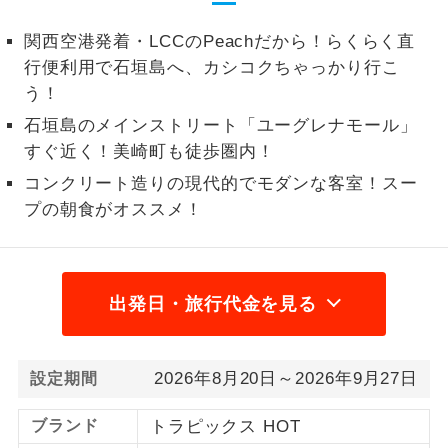
1名様から出発可能な個人型プランで
1名様催行
関西空港発着・LCCのPeachだから！らくらく直
す。
行便利用で石垣島へ、カシコクちゃっかり行こ
う！
2名様から出発可能な個人型プランで
2名様催行
す。
石垣島のメインストリート「ユーグレナモール」
すぐ近く！美崎町も徒歩圏内！
おひとり様参
おひとり様限定でご参加いただけるコー
加限定
コンクリート造りの現代的でモダンな客室！スー
スです。
プの朝食がオススメ！
1名様1室同代
1名様1室利用でも追加料金がかからない
金
コースです。
ご夫婦限定でご参加いただけるコースで
出発日・旅行代金を見る
ご夫婦限定
す。
女性限定でご参加いただけるコースで
女性限定
2026年8月20日～2026年9月27日
設定期間
す。
ブランド
トラピックス HOT
ご参加にあたり年齢に制限があるコース
年齢制限あり
です。