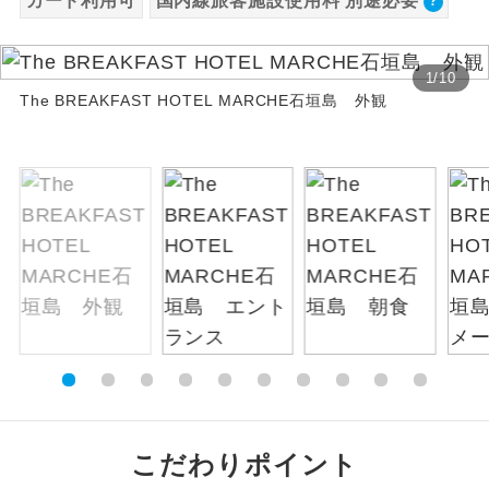
カード利用可
国内線旅客施設使用料 別途必要
絶景
絶景スポットに立ち寄るコースです。
1
/
10
温泉
The BREAKFAST HOTEL MARCHE石垣島 外観
温泉地にも宿泊するコースです。
ご宿泊ホテルに露天風呂が付いていま
露天風呂
す。
大浴場
ご宿泊ホテルに大浴場が付いています。
全てのお食事が付いていますので、お食
全食事付き
事の心配はいりません。（機内食を除
く）
お部屋にてゆっくりとお召し上がりいた
お部屋食
だけます。
トラベルイヤ
周りの音を気にせず、ガイドさんの説明
こだわりポイント
ホン
をじっくり聞くことができます。