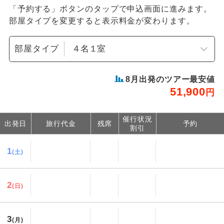
「予約する」ボタンのタップで申込画面に進みます。
部屋タイプを変更すると表示料金が変わります。
部屋タイプ
8
月出発のツアー最安値
51,900
円
催行状況
出発日
旅行代金
残席
予約
割引
1
(土)
2
(日)
3
(月)