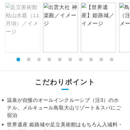
絶景
絶景スポットに立ち寄るコースです。
温泉
温泉地にも宿泊するコースです。
ご宿泊ホテルに露天風呂が付いていま
露天風呂
す。
大浴場
ご宿泊ホテルに大浴場が付いています。
全てのお食事が付いていますので、お食
こだわりポイント
全食事付き
事の心配はいりません。（機内食を除
く）
温泉が自慢のオールインクルーシブ（注3）のホ
お部屋にてゆっくりとお召し上がりいた
お部屋食
だけます。
テル、メルキュール鳥取大山リゾート＆スパにご
宿泊
トラベルイヤ
周りの音を気にせず、ガイドさんの説明
ホン
世界遺産 姫路城や足立美術館はもちろん入城料・
をじっくり聞くことができます。