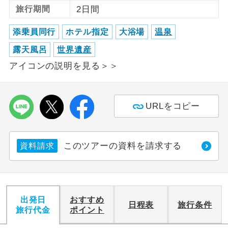
旅行期間
2日間
利用航空会社が指定なので、ご出発の計
航空会社指定
添乗員同行
ホテル指定
大浴場
温泉
画にとても便利です。
露天風呂
世界遺産
ご紹介するホテルを指定したコースで
ホテル指定
す。
アイコンの説明を見る＞＞
おひとり様バ
おひとり様でバス席を2席利⽤できま
ス2席利用
す。
URLをコピー
このツアーの資料を請求する
資料請求
出発日
おすすめ
日程表
旅行条件
旅行代金
ポイント