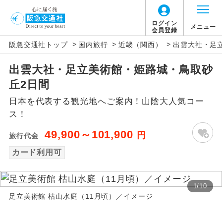
ログイン
メニュー
会員登録
>
>
>
阪急交通社トップ
国内旅行
近畿（関西）
出雲大社・足
アイコン
説明
出雲大社・足立美術館・姫路城・鳥取砂
往路出発空港（駅）から復路到着空港
添乗員同行
丘2日間
（駅）まで同行します。
日本を代表する観光地へご案内！山陰大人気コー
現地添乗員同
現地到着空港（駅）から最終日出発空港
ス！
行
（駅）まで添乗員が同行します。
49,900～101,900
円
旅行代金
バスガイド乗
バスガイドが乗務し、車内での観光案内
カード利用可
務
があります。
新コース
初登場のコースです。
1
/
10
足立美術館 枯山水庭（11月頃）／イメージ
ユネスコに登録されている文化遺産や自
世界遺産
然遺産を訪ねるコースです。