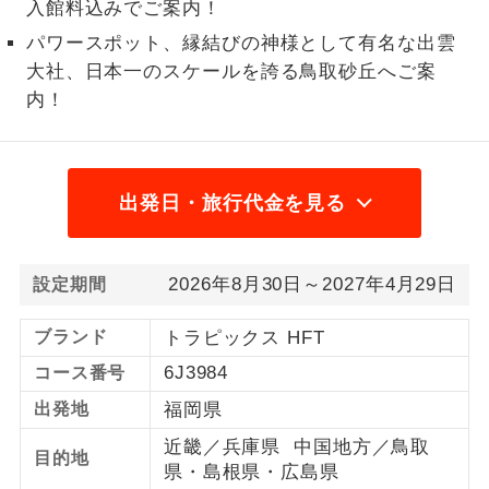
入館料込みでご案内！
1名様から出発可能な個人型プランで
パワースポット、縁結びの神様として有名な出雲
1名様催行
す。
大社、日本一のスケールを誇る鳥取砂丘へご案
内！
2名様から出発可能な個人型プランで
2名様催行
す。
おひとり様参
おひとり様限定でご参加いただけるコー
加限定
スです。
出発日・旅行代金を見る
1名様1室同代
1名様1室利用でも追加料金がかからない
金
コースです。
2026年8月30日～2027年4月29日
設定期間
ご夫婦限定でご参加いただけるコースで
ご夫婦限定
ブランド
トラピックス HFT
す。
6J3984
コース番号
女性限定でご参加いただけるコースで
女性限定
出発地
福岡県
す。
近畿／兵庫県 中国地方／鳥取
目的地
ご参加にあたり年齢に制限があるコース
県・島根県・広島県
年齢制限あり
です。