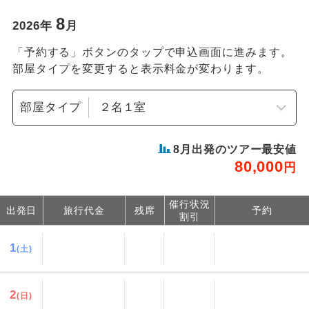
8
2026
年
月
「予約する」ボタンのタップで申込画面に進みます。
部屋タイプを変更すると表示料金が変わります。
部屋タイプ
8
月出発のツアー最安値
80,000
円
催行状況
出発日
旅行代金
残席
予約
割引
1
(土)
2
(日)