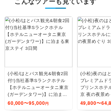
こんなツアーも見ています
(小松/はとバス観光&朝食2回
(小松)夜のは
付!)当社基準Sランクホテル
プレミアムド
【ホテルニューオータニ東京
プリンスホテ
(ガーデンタワー)】に泊まる
京 夜の夜景め
東京ステイ 3日間
60,000〜95,000
49,800〜64,
円