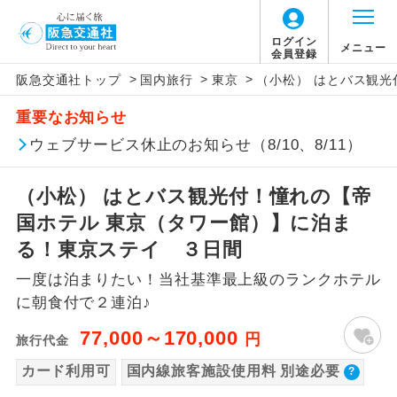
【国内旅客施設使用料について】
ログイン
メニュー
会員登録
>
>
>
阪急交通社トップ
国内旅行
東京
（小松） はとバス観
旅行代金に国内旅客施設使用料は含まれてお
アイコン
説明
重要なお知らせ
りません。別途お支払いが必要となります。
往路出発空港（駅）から復路到着空港
ウェブサービス休止のお知らせ（8/10、8/11）
添乗員同行
羽田往復：大人900円、子供440円
（駅）まで同行します。
（小松） はとバス観光付！憧れの【帝
現地添乗員同
現地到着空港（駅）から最終日出発空港
行
（駅）まで添乗員が同行します。
国ホテル 東京（タワー館）】に泊ま
る！東京ステイ ３日間
バスガイド乗
バスガイドが乗務し、車内での観光案内
務
一度は泊まりたい！当社基準最上級のランクホテル
があります。
に朝食付で２連泊♪
新コース
初登場のコースです。
77,000～170,000
円
旅行代金
ユネスコに登録されている文化遺産や自
カード利用可
国内線旅客施設使用料 別途必要
世界遺産
然遺産を訪ねるコースです。