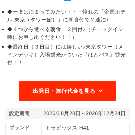
1名様から出発可能な個人型プランで
◆一度は泊まってみたい・・・憧れの「帝国ホテ
1名様催行
す。
ル 東京（タワー館）」に朝食付で２連泊♪
2名様から出発可能な個人型プランで
◆４つから選べる朝食 ２回付♪（チェックイン
2名様催行
す。
時にお申し出ください！！）
◆最終日（３日目）には嬉しい♪東京タワー（メ
おひとり様参
おひとり様限定でご参加いただけるコー
加限定
インデッキ）入場観光がついた『はとバス』観光
スです。
付！！
1名様1室同代
1名様1室利用でも追加料金がかからない
金
コースです。
出発日・旅行代金を見る
ご夫婦限定でご参加いただけるコースで
ご夫婦限定
す。
女性限定でご参加いただけるコースで
女性限定
2026年8月20日～2026年12月24日
設定期間
す。
ブランド
トラピックス H41
ご参加にあたり年齢に制限があるコース
年齢制限あり
です。