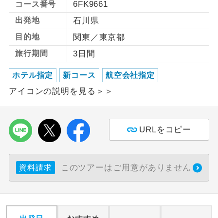
6FK9661
コース番号
出発地
石川県
利用航空会社が指定なので、ご出発の計
航空会社指定
画にとても便利です。
目的地
関東／東京都
ご紹介するホテルを指定したコースで
旅行期間
3日間
ホテル指定
す。
ホテル指定
新コース
航空会社指定
おひとり様バ
おひとり様でバス席を2席利⽤できま
ス2席利用
アイコンの説明を見る＞＞
す。
URLをコピー
このツアーはご用意がありません
資料請求