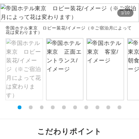
絶景
絶景スポットに立ち寄るコースです。
1
/
10
帝国ホテル東京 ロビー装花/イメージ（※ご宿泊月によって
温泉
温泉地にも宿泊するコースです。
花は変わります）
ご宿泊ホテルに露天風呂が付いていま
露天風呂
す。
大浴場
ご宿泊ホテルに大浴場が付いています。
全てのお食事が付いていますので、お食
全食事付き
事の心配はいりません。（機内食を除
く）
お部屋にてゆっくりとお召し上がりいた
お部屋食
だけます。
トラベルイヤ
周りの音を気にせず、ガイドさんの説明
こだわりポイント
ホン
をじっくり聞くことができます。