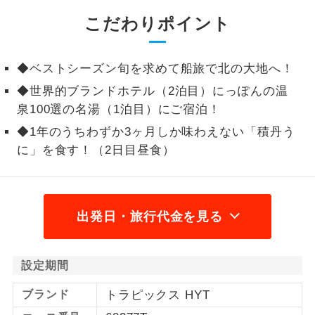
こだわりポイント
1名様から出発可能な個人型プランで
1名様催行
す。
2名様から出発可能な個人型プランで
◆ベストシーズン旬を求めて船旅で北の大地へ！
2名様催行
す。
◆世界的ブランドホテル（2泊目）にっぽんの温
泉100選の名湯（1泊目）にご宿泊！
おひとり様参
おひとり様限定でご参加いただけるコー
加限定
スです。
◆1年のうちわずか3ヶ月しか味わえない「積丹う
に」を食す！（2日目昼食）
1名様1室同代
1名様1室利用でも追加料金がかからない
金
コースです。
ご夫婦限定でご参加いただけるコースで
出発日・旅行代金を見る
ご夫婦限定
す。
女性限定でご参加いただけるコースで
女性限定
設定期間
す。
ブランド
トラピックス HYT
ご参加にあたり年齢に制限があるコース
年齢制限あり
です。