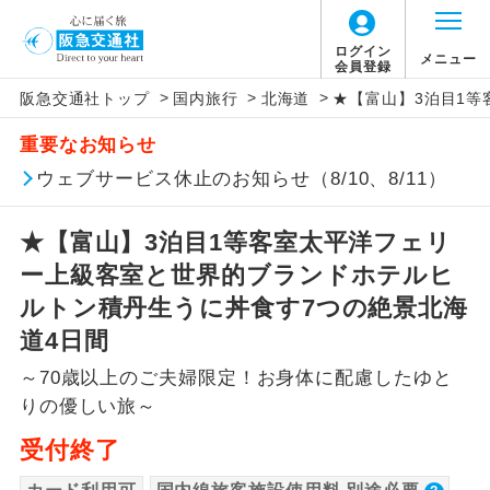
【国内旅客施設使用料について】
ログイン
メニュー
会員登録
>
>
>
阪急交通社トップ
国内旅行
北海道
★【富山】3泊目1
旅行代金に国内旅客施設使用料は含まれてお
アイコン
説明
重要なお知らせ
りません。別途お支払いが必要となります。
往路出発空港（駅）から復路到着空港
ウェブサービス休止のお知らせ（8/10、8/11）
添乗員同行
羽田空港往復：大人900円、子供900円
（駅）まで同行します。
2026/10/6〜2027/6/4 羽田空港往復：大人
★【富山】3泊目1等客室太平洋フェリ
1,160円、子供1,160円
現地添乗員同
現地到着空港（駅）から最終日出発空港
行
（駅）まで添乗員が同行します。
ー上級客室と世界的ブランドホテルヒ
2027/6/5〜 羽田空港往復：大人1,180円、子
供1,180円
ルトン積丹生うに丼食す7つの絶景北海
バスガイド乗
バスガイドが乗務し、車内での観光案内
新千歳空港片道：大人370円、子供370円
道4日間
務
があります。
～70歳以上のご夫婦限定！お身体に配慮したゆと
新コース
初登場のコースです。
りの優しい旅～
受付終了
ユネスコに登録されている文化遺産や自
世界遺産
然遺産を訪ねるコースです。