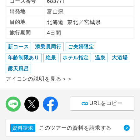
68377T
コース番号
出発地
富山県
利用航空会社が指定なので、ご出発の計
航空会社指定
画にとても便利です。
目的地
北海道 東北／宮城県
旅行期間
4日間
ご紹介するホテルを指定したコースで
ホテル指定
す。
新コース
添乗員同行
ご夫婦限定
おひとり様バ
おひとり様でバス席を2席利⽤できま
年齢制限あり
絶景
ホテル指定
温泉
大浴場
ス2席利用
す。
露天風呂
アイコンの説明を見る＞＞
URLをコピー
このツアーの資料を請求する
資料請求