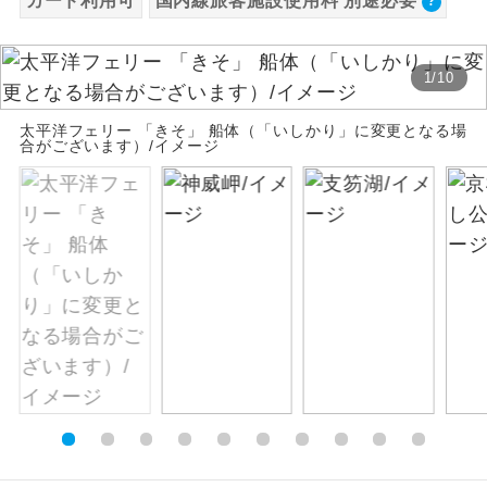
カード利用可
国内線旅客施設使用料 別途必要
絶景
絶景スポットに立ち寄るコースです。
1
/
10
温泉
温泉地にも宿泊するコースです。
太平洋フェリー 「きそ」 船体（「いしかり」に変更となる場
合がございます）/イメージ
ご宿泊ホテルに露天風呂が付いていま
露天風呂
す。
大浴場
ご宿泊ホテルに大浴場が付いています。
全てのお食事が付いていますので、お食
全食事付き
事の心配はいりません。（機内食を除
く）
お部屋にてゆっくりとお召し上がりいた
お部屋食
だけます。
トラベルイヤ
周りの音を気にせず、ガイドさんの説明
ホン
をじっくり聞くことができます。