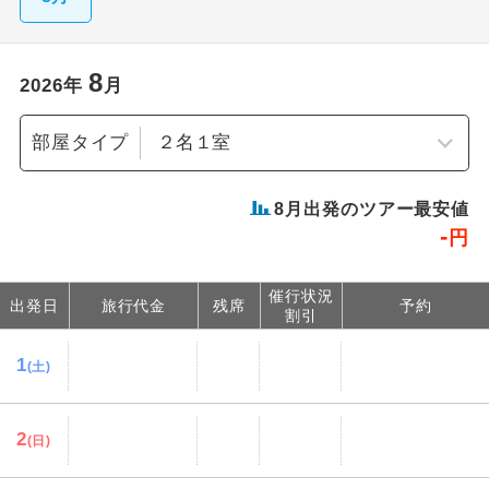
8
2026
年
月
部屋タイプ
8
月出発のツアー最安値
-
円
催行状況
出発日
旅行代金
残席
予約
割引
1
(土)
2
(日)