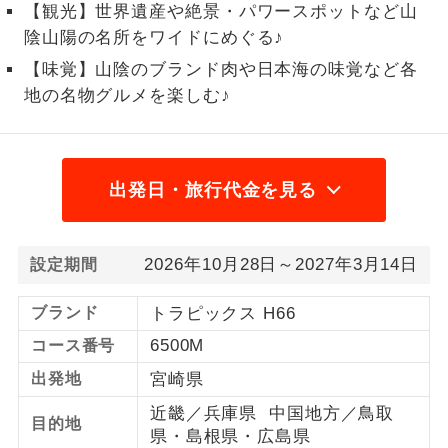
【観光】世界遺産や絶景・パワースポットなど山
1名様から出発可能な個人型プランで
陰山陽の名所をワイドにめぐる♪
1名様催行
す。
【味覚】山陰のブランド肉や日本海の味覚など各
地の名物グルメを楽しむ♪
2名様から出発可能な個人型プランで
2名様催行
す。
おひとり様参
おひとり様限定でご参加いただけるコー
加限定
スです。
出発日・旅行代金を見る
1名様1室同代
1名様1室利用でも追加料金がかからない
金
コースです。
2026年10月28日～2027年3月14日
設定期間
ご夫婦限定でご参加いただけるコースで
ご夫婦限定
ブランド
トラピックス H66
す。
6500M
コース番号
女性限定でご参加いただけるコースで
女性限定
出発地
宮崎県
す。
近畿／兵庫県 中国地方／鳥取
目的地
ご参加にあたり年齢に制限があるコース
年齢制限あり
県・島根県・広島県
です。