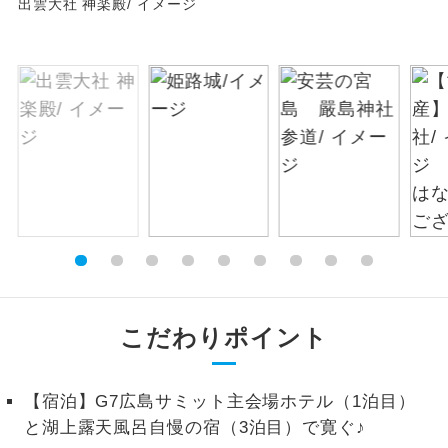
出雲大社 神楽殿/ イメージ
絶景
絶景スポットに立ち寄るコースです。
温泉
温泉地にも宿泊するコースです。
ご宿泊ホテルに露天風呂が付いていま
露天風呂
す。
大浴場
ご宿泊ホテルに大浴場が付いています。
全てのお食事が付いていますので、お食
全食事付き
事の心配はいりません。（機内食を除
く）
こだわりポイント
お部屋にてゆっくりとお召し上がりいた
お部屋食
だけます。
【宿泊】G7広島サミット主会場ホテル（1泊目）
トラベルイヤ
周りの音を気にせず、ガイドさんの説明
と湖上露天風呂自慢の宿（3泊目）で寛ぐ♪
ホン
をじっくり聞くことができます。