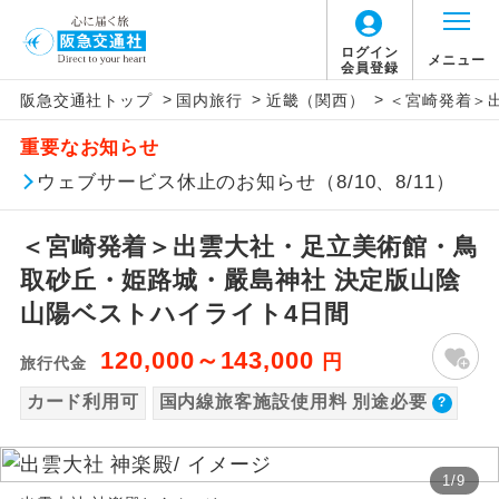
【国内旅客施設使用料について】
ログイン
メニュー
会員登録
>
>
>
阪急交通社トップ
国内旅行
近畿（関西）
＜宮崎発着＞
旅行代金に国内旅客施設使用料は含まれてお
アイコン
説明
重要なお知らせ
りません。別途お支払いが必要となります。
往路出発空港（駅）から復路到着空港
ウェブサービス休止のお知らせ（8/10、8/11）
添乗員同行
伊丹空港往復：大人680円、子供680円、幼児
（駅）まで同行します。
680円
＜宮崎発着＞出雲大社・足立美術館・鳥
現地添乗員同
現地到着空港（駅）から最終日出発空港
行
（駅）まで添乗員が同行します。
取砂丘・姫路城・嚴島神社 決定版山陰
山陽ベストハイライト4日間
バスガイド乗
バスガイドが乗務し、車内での観光案内
務
があります。
120,000～143,000
円
旅行代金
カード利用可
国内線旅客施設使用料 別途必要
新コース
初登場のコースです。
ユネスコに登録されている文化遺産や自
世界遺産
1
/
9
然遺産を訪ねるコースです。