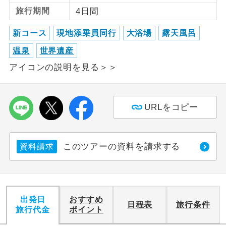
旅行期間
4日間
利用航空会社が指定なので、ご出発の計
航空会社指定
画にとても便利です。
新コース
現地添乗員同行
大浴場
露天風呂
温泉
世界遺産
ご紹介するホテルを指定したコースで
ホテル指定
す。
アイコンの説明を見る＞＞
おひとり様バ
おひとり様でバス席を2席利⽤できま
ス2席利用
す。
URLをコピー
このツアーの資料を請求する
資料請求
出発日
おすすめ
日程表
旅行条件
旅行代金
ポイント