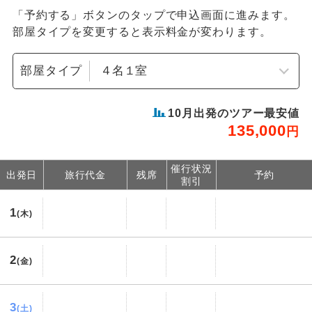
「予約する」ボタンのタップで申込画面に進みます。
部屋タイプを変更すると表示料金が変わります。
部屋タイプ
10
月出発のツアー最安値
135,000
円
催行状況
出発日
旅行代金
残席
予約
割引
1
(木)
2
(金)
3
(土)