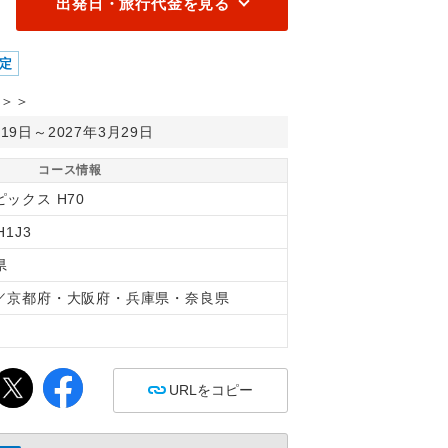
出発日・旅行代金を見る
定
＞＞
月19日～2027年3月29日
コース情報
ックス H70
H1J3
県
／京都府・大阪府・兵庫県・奈良県
間
URLをコピー