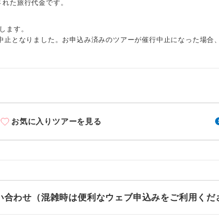
周りの音を気にせず、ガイドさんの説明をじっ
出された旅行代金です。
イヤホン
ができます。
します。
1名様から出発可能な個人型プランです。
催行
中止となりました。お申込み済みのツアーが催行中止になった場合
2名様から出発可能な個人型プランです。
催行
おひとり様限定でご参加いただけるコースです
参加限定
1名様1室利用でも追加料金がかからないコース
室同代金
お気に入りツアーを見る
ご夫婦限定でご参加いただけるコースです。
限定
女性限定でご参加いただけるコースです。
限定
ご参加にあたり年齢に制限があるコースです。
限あり
利用航空会社が指定なので、ご出発の計画にと
お問い合わせ（混雑時は便利なウェブ申込みをご利用くだ
社指定
す。