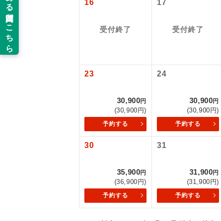
16
17
旅行代金に国
新コ
伊丹空港往復：
受付終了
受付終了
仙台空港往復：
世界
23
24
絶
温
30,900
30,900
円
円
(30,900円)
(30,900円)
露天
予約する
予約する
大浴
30
31
全食事
35,900
31,900
円
円
(36,900円)
(31,900円)
予約する
予約する
お部