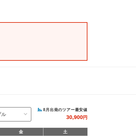
8
月出発のツアー最安値
30,900
円
金
土