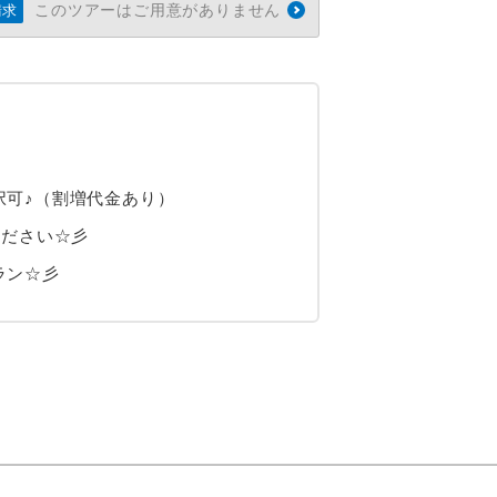
このツアーはご用意がありません
請求
択可♪（割増代金あり）
ください☆彡
ラン☆彡