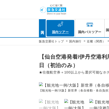
国内
国内ツアー
国内バスツアー
>
>
阪急交通社トップ
国内旅行
近畿（関西）
【仙台空港発着/伊丹空港利
日（初泊のみ）
★往復航空券＋100以上から選択可能なホ
【観光地一例/大阪】新世界（各自移動・各自負担