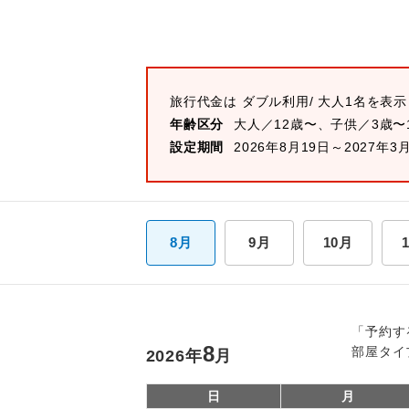
旅行代金は
ダブル
利用/ 大人1名を表
年齢区分
大人／12歳〜、子供／3歳〜
設定期間
2026年8月19日～2027年3
8月
9月
10月
「予約す
8
部屋タイ
2026
年
月
日
月