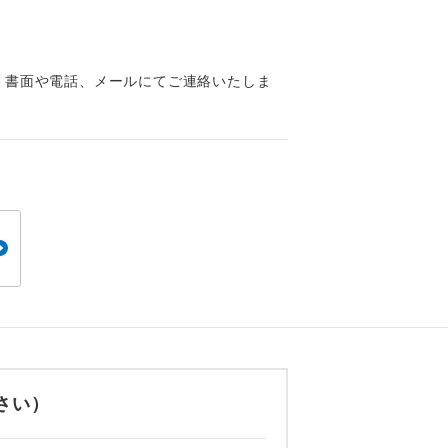
くり聞くこと
、書面や電話、メールにてご連絡いたしま
。
です。
ても便利で
さい）