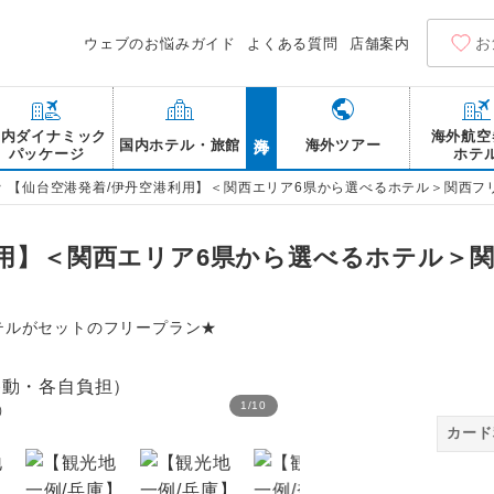
お
ウェブのお悩みガイド
よくある質問
店舗案内
海外
国内ダイナミック
海外航空
国内ホテル・旅館
海外ツアー
パッケージ
ホテ
>
【仙台空港発着/伊丹空港利用】＜関西エリア6県から選べるホテル＞関西フ
用】＜関西エリア6県から選べるホテル＞関
テルがセットのフリープラン★
1
/
10
）
【観光地一例/大阪】道頓
カード