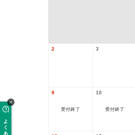
2
3
アイ
9
10
添乗員
受付終了
受付終了
現地添乗
【国内旅客
バスガイ