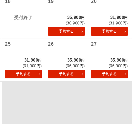
18
19
20
内旅客施設使用料は含まれておりません。別途お支払いが必要と
初登場のコースです。
ース
大人680円、子供680円
35,900
31,900
受付終了
円
円
大人580円、子供580円
(36,900円)
(31,900円)
ユネスコに登録されている文化遺産や自然遺産
遺産
スです。
予約する
予約する
25
26
27
絶景スポットに立ち寄るコースです。
景
温泉地にも宿泊するコースです。
泉
31,900
35,900
35,900
円
円
円
(31,900円)
(36,900円)
(36,900円)
ご宿泊ホテルに露天風呂が付いています。
風呂
予約する
予約する
予約する
ご宿泊ホテルに大浴場が付いています。
場
全てのお食事が付いていますので、お食事の心
付き
ん。（機内食を除く）
お部屋にてゆっくりとお召し上がりいただけま
屋食