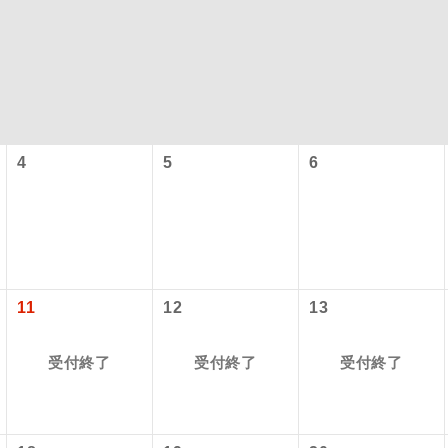
4
5
6
コン
説明
往路出発空港（駅）から復路到着空港（駅）ま
11
12
13
同行
す。
受付終了
受付終了
受付終了
現地到着空港（駅）から最終日出発空港（駅）
員同行
同行します。
施設使用料について】
バスガイドが乗務し、車内での観光案内があり
ド乗務