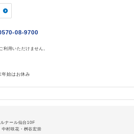
ご紹介するホテルを指定したコースです。
指定
おひとり様でバス席を2席利⽤できます。
ス2席利用
0570-08-9700
はご利用いただけません。
末年始はお休み
内
-1ルナール仙台10F
・中村咲花・桝谷宏崇