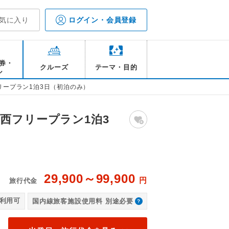
気に入り
ログイン・会員登録
券・
クルーズ
テーマ・目的
ル
リープラン1泊3日（初泊のみ）
西フリープラン1泊3
29,900～99,900
円
旅行代金
堀（各自移動・各自負担）
【
利用可
国内線旅客施設使用料 別途必要