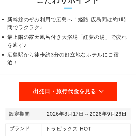
こだわりポイント
1名様から出発可能な個人型プランで
1名様催行
す。
新幹線のぞみ利用で広島へ！姫路-広島間は約1時
間でラクラク♪
2名様から出発可能な個人型プランで
2名様催行
す。
最上階の露天風呂付き大浴場「紅葉の湯」で疲れ
を癒す♪
おひとり様参
おひとり様限定でご参加いただけるコー
加限定
広島駅から徒歩約3分の好立地なホテルにご宿
スです。
泊！
1名様1室同代
1名様1室利用でも追加料金がかからない
金
コースです。
出発日・旅行代金を見る
ご夫婦限定でご参加いただけるコースで
ご夫婦限定
す。
女性限定でご参加いただけるコースで
女性限定
2026年8月17日～2026年9月26日
設定期間
す。
ブランド
トラピックス HOT
ご参加にあたり年齢に制限があるコース
年齢制限あり
です。