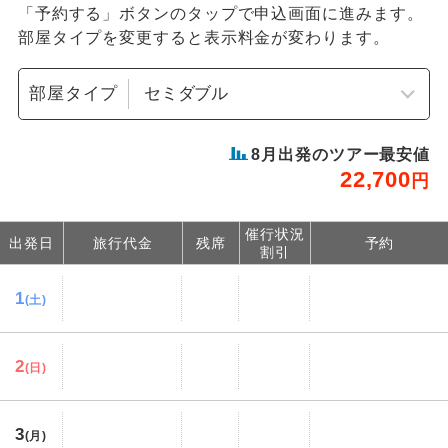
「予約する」ボタンのタップで申込画面に進みます。
部屋タイプを変更すると表示料金が変わります。
部屋タイプ
8
月出発のツアー最安値
22,700
円
催行状況
出発日
旅行代金
残席
予約
割引
1
(土)
2
(日)
3
(月)