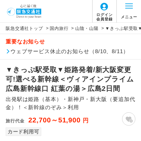
ログイン
メニュー
会員登録
>
>
>
阪急交通社トップ
国内旅行
山陰・山陽
▼きっぷ駅受取▼
アイコン
説明
重要なお知らせ
往路出発空港（駅）から復路到着空港
ウェブサービス休止のお知らせ（8/10、8/11）
添乗員同行
（駅）まで同行します。
▼きっぷ駅受取▼姫路発着/新大阪変更
現地添乗員同
現地到着空港（駅）から最終日出発空港
行
（駅）まで添乗員が同行します。
可!選べる新幹線＜ヴィアインプライム
広島新幹線口 紅葉の湯＞広島2日間
バスガイド乗
バスガイドが乗務し、車内での観光案内
務
出発駅は姫路（基本）・新神戸・新大阪（要追加代
があります。
金）！＜新幹線のぞみ＞利用
新コース
初登場のコースです。
22,700～51,900
円
旅行代金
ユネスコに登録されている文化遺産や自
カード利用可
世界遺産
然遺産を訪ねるコースです。