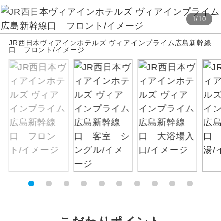
絶景
1
/
10
絶景スポットに立ち寄るコースです。
JR西日本ヴィアインホテルズ ヴィアインプライム広島新幹線
温泉
温泉地にも宿泊するコースです。
口 フロント/イメージ
ご宿泊ホテルに露天風呂が付いていま
露天風呂
す。
大浴場
ご宿泊ホテルに大浴場が付いています。
全てのお食事が付いていますので、お食
全食事付き
事の心配はいりません。（機内食を除
く）
お部屋にてゆっくりとお召し上がりいた
お部屋食
だけます。
トラベルイヤ
周りの音を気にせず、ガイドさんの説明
ホン
をじっくり聞くことができます。