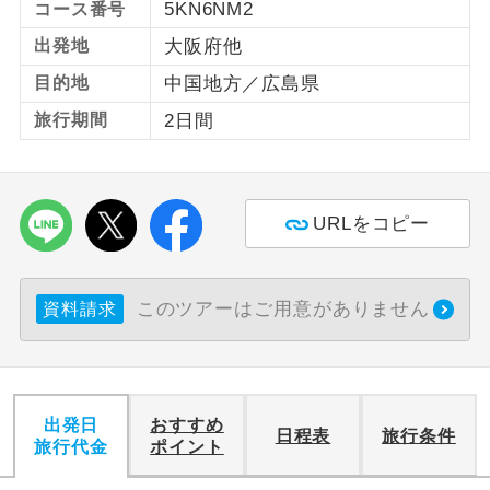
5KN6NM2
コース番号
出発地
大阪府他
利用航空会社が指定なので、ご出発の計
航空会社指定
画にとても便利です。
目的地
中国地方／広島県
ご紹介するホテルを指定したコースで
旅行期間
2日間
ホテル指定
す。
おひとり様バ
おひとり様でバス席を2席利⽤できま
ス2席利用
す。
URLをコピー
このツアーはご用意がありません
資料請求
出発日
おすすめ
日程表
旅行条件
旅行代金
ポイント