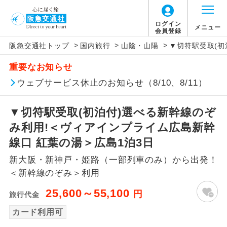
ログイン
メニュー
会員登録
>
>
>
阪急交通社トップ
国内旅行
山陰・山陽
▼切符駅受取(初
アイコン
説明
重要なお知らせ
往路出発空港（駅）から復路到着空港
ウェブサービス休止のお知らせ（8/10、8/11）
添乗員同行
（駅）まで同行します。
▼切符駅受取(初泊付)選べる新幹線のぞ
現地添乗員同
現地到着空港（駅）から最終日出発空港
行
（駅）まで添乗員が同行します。
み利用!＜ヴィアインプライム広島新幹
線口 紅葉の湯＞広島1泊3日
バスガイド乗
バスガイドが乗務し、車内での観光案内
務
新大阪・新神戸・姫路（一部列車のみ）から出発！
があります。
＜新幹線のぞみ＞利用
新コース
初登場のコースです。
25,600～55,100
円
旅行代金
ユネスコに登録されている文化遺産や自
カード利用可
世界遺産
然遺産を訪ねるコースです。