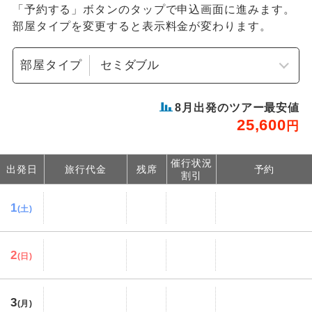
「予約する」ボタンのタップで申込画面に進みます。
部屋タイプを変更すると表示料金が変わります。
部屋タイプ
8
月出発のツアー最安値
25,600
円
催行状況
出発日
旅行代金
残席
予約
割引
1
(土)
2
(日)
3
(月)