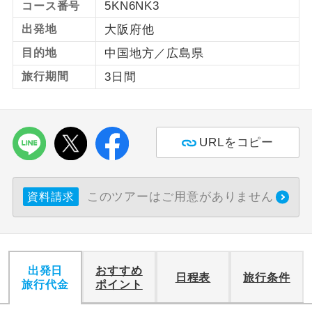
5KN6NK3
コース番号
出発地
大阪府他
利用航空会社が指定なので、ご出発の計
航空会社指定
画にとても便利です。
目的地
中国地方／広島県
ご紹介するホテルを指定したコースで
旅行期間
3日間
ホテル指定
す。
おひとり様バ
おひとり様でバス席を2席利⽤できま
ス2席利用
す。
URLをコピー
このツアーはご用意がありません
資料請求
出発日
おすすめ
日程表
旅行条件
旅行代金
ポイント