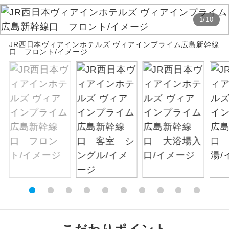
絶景
1
/
10
絶景スポットに立ち寄るコースです。
JR西日本ヴィアインホテルズ ヴィアインプライム広島新幹線
温泉
温泉地にも宿泊するコースです。
口 フロント/イメージ
ご宿泊ホテルに露天風呂が付いていま
露天風呂
す。
大浴場
ご宿泊ホテルに大浴場が付いています。
全てのお食事が付いていますので、お食
全食事付き
事の心配はいりません。（機内食を除
く）
お部屋にてゆっくりとお召し上がりいた
お部屋食
だけます。
トラベルイヤ
周りの音を気にせず、ガイドさんの説明
ホン
をじっくり聞くことができます。