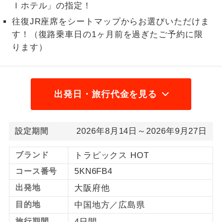
Ｉホテル」の指定！
1名様から出発可能な個人型プランで
1名様催行
往復JR座席をシートマップからお選びいただけま
す。
す！（復路乗車日の1ヶ月前を過ぎたご予約に限
ります）
2名様から出発可能な個人型プランで
2名様催行
す。
おひとり様参
おひとり様限定でご参加いただけるコー
加限定
スです。
出発日・旅行代金を見る
1名様1室同代
1名様1室利用でも追加料金がかからない
金
コースです。
2026年8月14日～2026年9月27日
設定期間
ご夫婦限定でご参加いただけるコースで
ご夫婦限定
ブランド
トラピックス HOT
す。
5KN6FB4
コース番号
女性限定でご参加いただけるコースで
女性限定
出発地
大阪府他
す。
目的地
中国地方／広島県
ご参加にあたり年齢に制限があるコース
年齢制限あり
旅行期間
4日間
です。