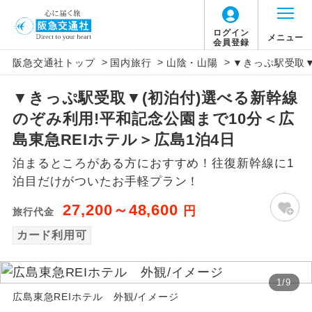
ログイン
メニュー
会員登録
>
>
>
阪急交通社トップ
国内旅行
山陰・山陽
▼きっぷ駅受取▼
アイコン
説明
▼きっぷ駅受取▼(初泊付)選べる新幹線
往路出発空港（駅）から復路到着空港
添乗員同行
のぞみ利用!平和記念公園まで10分＜広
（駅）まで同行します。
島東急REIホテル＞広島1泊4日
現地添乗員同
現地到着空港（駅）から最終日出発空港
泊まるところがある方におすすめ！往復新幹線に1
行
（駅）まで添乗員が同行します。
泊目だけがついたお手軽プラン！
バスガイド乗
バスガイドが乗務し、車内での観光案内
27,200～48,600
円
旅行代金
務
があります。
カード利用可
新コース
初登場のコースです。
1
/
9
ユネスコに登録されている文化遺産や自
世界遺産
広島東急REIホテル 外観/イメージ
然遺産を訪ねるコースです。