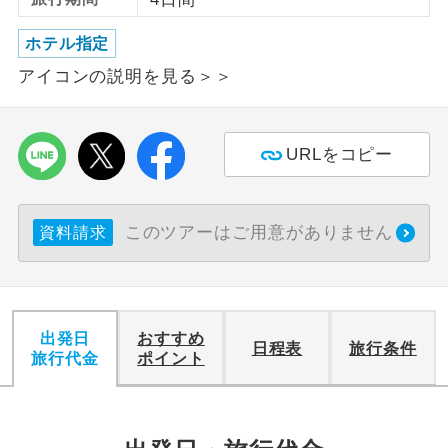
利用航空会社が指定なので、ご出発の計
ホテル指定
航空会社指定
画にとても便利です。
アイコンの説明を見る＞＞
ご紹介するホテルを指定したコースで
ホテル指定
す。
URLをコピー
おひとり様バ
おひとり様でバス席を2席利⽤できま
ス2席利用
す。
このツアーはご用意がありません
資料請求
出発日
おすすめ
日程表
旅行条件
旅行代金
ポイント