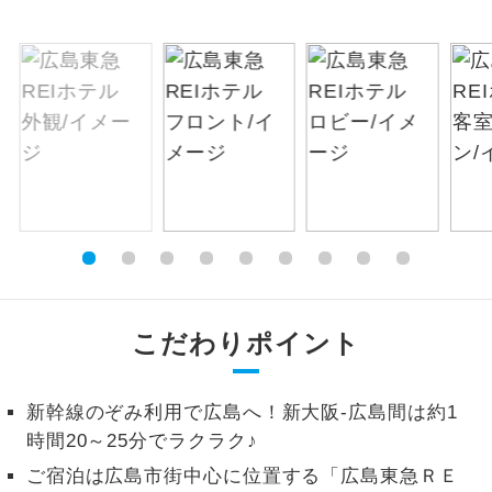
絶景
絶景スポットに立ち寄るコースです。
温泉
温泉地にも宿泊するコースです。
ご宿泊ホテルに露天風呂が付いていま
露天風呂
す。
大浴場
ご宿泊ホテルに大浴場が付いています。
全てのお食事が付いていますので、お食
全食事付き
事の心配はいりません。（機内食を除
く）
こだわりポイント
お部屋にてゆっくりとお召し上がりいた
お部屋食
だけます。
新幹線のぞみ利用で広島へ！新大阪-広島間は約1
時間20～25分でラクラク♪
トラベルイヤ
周りの音を気にせず、ガイドさんの説明
ホン
ご宿泊は広島市街中心に位置する「広島東急ＲＥ
をじっくり聞くことができます。