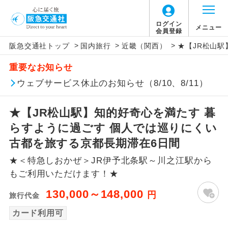
ログイン
メニュー
会員登録
>
>
>
阪急交通社トップ
国内旅行
近畿（関西）
★【JR松山
アイコン
説明
重要なお知らせ
往路出発空港（駅）から復路到着空港
ウェブサービス休止のお知らせ（8/10、8/11）
添乗員同行
（駅）まで同行します。
★【JR松山駅】知的好奇心を満たす 暮
現地添乗員同
現地到着空港（駅）から最終日出発空港
行
（駅）まで添乗員が同行します。
らすように過ごす 個人では巡りにくい
古都を旅する京都長期滞在6日間
バスガイド乗
バスガイドが乗務し、車内での観光案内
務
★＜特急しおかぜ＞JR伊予北条駅～川之江駅から
があります。
もご利用いただけます！★
新コース
初登場のコースです。
130,000～148,000
円
旅行代金
ユネスコに登録されている文化遺産や自
カード利用可
世界遺産
然遺産を訪ねるコースです。