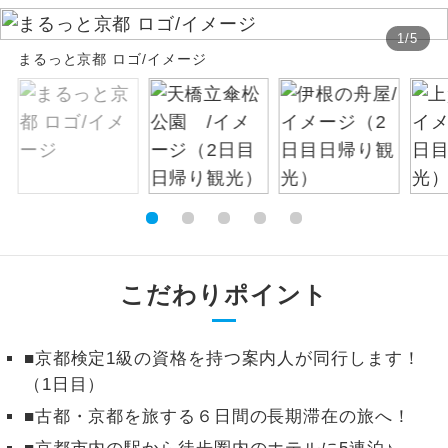
絶景
1
/
5
絶景スポットに立ち寄るコースです。
まるっと京都 ロゴ/イメージ
温泉
温泉地にも宿泊するコースです。
ご宿泊ホテルに露天風呂が付いていま
露天風呂
す。
大浴場
ご宿泊ホテルに大浴場が付いています。
全てのお食事が付いていますので、お食
全食事付き
事の心配はいりません。（機内食を除
こだわりポイント
く）
お部屋にてゆっくりとお召し上がりいた
お部屋食
■京都検定1級の資格を持つ案内人が同行します！
だけます。
（1日目）
トラベルイヤ
周りの音を気にせず、ガイドさんの説明
■古都・京都を旅する６日間の長期滞在の旅へ！
ホン
をじっくり聞くことができます。