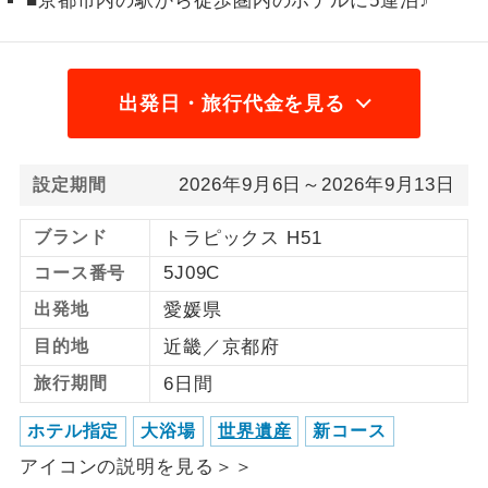
■京都市内の駅から徒歩圏内のホテルに5連泊♪
1名様から出発可能な個人型プランで
1名様催行
す。
出発日・旅行代金を見る
2名様から出発可能な個人型プランで
2名様催行
す。
おひとり様参
おひとり様限定でご参加いただけるコー
2026年9月6日～2026年9月13日
設定期間
加限定
スです。
ブランド
トラピックス H51
1名様1室同代
1名様1室利用でも追加料金がかからない
金
5J09C
コース番号
コースです。
出発地
愛媛県
ご夫婦限定でご参加いただけるコースで
ご夫婦限定
目的地
近畿／京都府
す。
旅行期間
6日間
女性限定でご参加いただけるコースで
女性限定
す。
ホテル指定
大浴場
世界遺産
新コース
ご参加にあたり年齢に制限があるコース
アイコンの説明を見る＞＞
年齢制限あり
です。