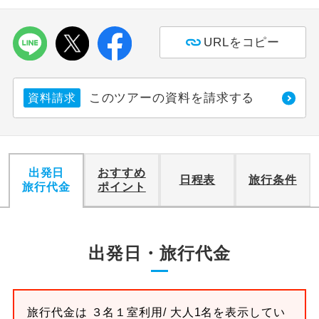
利用航空会社が指定なので、ご出発の計
航空会社指定
URLをコピー
画にとても便利です。
ご紹介するホテルを指定したコースで
ホテル指定
す。
このツアーの資料を請求する
資料請求
おひとり様バ
おひとり様でバス席を2席利⽤できま
ス2席利用
す。
出発日
おすすめ
日程表
旅行条件
旅行代金
ポイント
出発日・旅行代金
旅行代金は
３名１室
利用/ 大人1名を表示してい