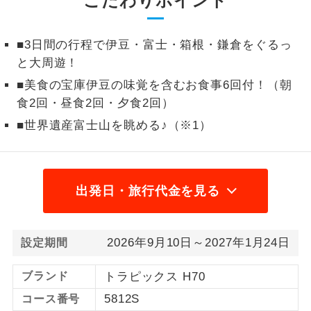
こだわりポイント
1名様から出発可能な個人型プランで
1名様催行
す。
■3日間の行程で伊豆・富士・箱根・鎌倉をぐるっ
と大周遊！
2名様から出発可能な個人型プランで
2名様催行
す。
■美食の宝庫伊豆の味覚を含むお食事6回付！（朝
食2回・昼食2回・夕食2回）
おひとり様参
おひとり様限定でご参加いただけるコー
加限定
■世界遺産富士山を眺める♪（※1）
スです。
1名様1室同代
1名様1室利用でも追加料金がかからない
金
コースです。
出発日・旅行代金を見る
ご夫婦限定でご参加いただけるコースで
ご夫婦限定
す。
2026年9月10日～2027年1月24日
設定期間
女性限定でご参加いただけるコースで
女性限定
す。
ブランド
トラピックス H70
ご参加にあたり年齢に制限があるコース
5812S
コース番号
年齢制限あり
です。