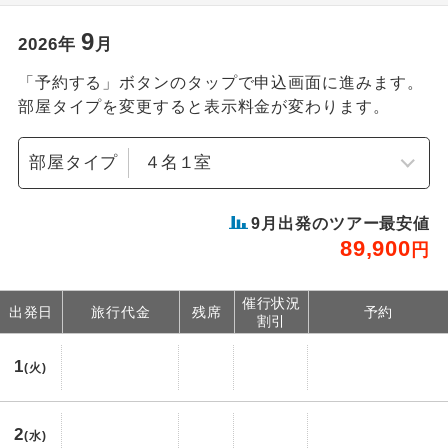
9
2026
年
月
「予約する」ボタンのタップで申込画面に進みます。
部屋タイプを変更すると表示料金が変わります。
部屋タイプ
9
月出発のツアー最安値
89,900
円
催行状況
出発日
旅行代金
残席
予約
割引
1
(火)
2
(水)