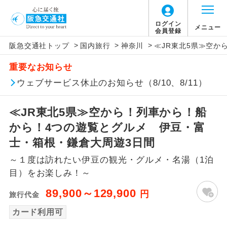
ログイン
メニュー
会員登録
>
>
>
阪急交通社トップ
国内旅行
神奈川
≪JR東北5県≫空か
アイコン
説明
重要なお知らせ
往路出発空港（駅）から復路到着空港
ウェブサービス休止のお知らせ（8/10、8/11）
添乗員同行
（駅）まで同行します。
≪JR東北5県≫空から！列車から！船
現地添乗員同
現地到着空港（駅）から最終日出発空港
行
（駅）まで添乗員が同行します。
から！4つの遊覧とグルメ 伊豆・富
士・箱根・鎌倉大周遊3日間
バスガイド乗
バスガイドが乗務し、車内での観光案内
務
～１度は訪れたい伊豆の観光・グルメ・名湯（1泊
があります。
目）をお楽しみ！～
新コース
初登場のコースです。
89,900～129,900
円
旅行代金
ユネスコに登録されている文化遺産や自
カード利用可
世界遺産
然遺産を訪ねるコースです。