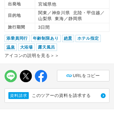
出発地
宮城県他
利用航空会社が指定なので、ご出発の計
航空会社指定
関東／神奈川県 北陸・甲信越／
目的地
画にとても便利です。
山梨県 東海／静岡県
ご紹介するホテルを指定したコースで
旅行期間
3日間
ホテル指定
す。
添乗員同行
年齢制限あり
絶景
ホテル指定
おひとり様バ
おひとり様でバス席を2席利⽤できま
温泉
大浴場
露天風呂
ス2席利用
す。
アイコンの説明を見る＞＞
URLをコピー
このツアーの資料を請求する
資料請求