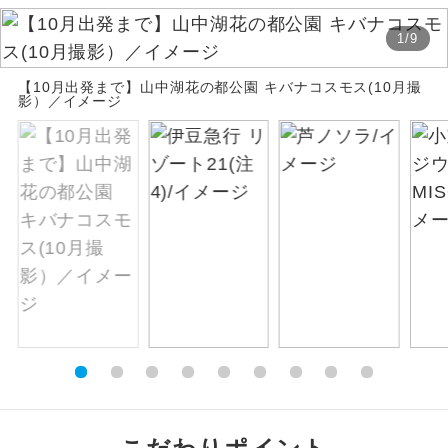
絶景
1
/
9
絶景スポットに立ち寄るコースです。
【10月出発まで】山中湖花の都公園 キバナコスモス(10月撮
温泉
温泉地にも宿泊するコースです。
影）／イメージ
ご宿泊ホテルに露天風呂が付いていま
露天風呂
す。
大浴場
ご宿泊ホテルに大浴場が付いています。
全てのお食事が付いていますので、お食
全食事付き
事の心配はいりません。（機内食を除
く）
お部屋にてゆっくりとお召し上がりいた
お部屋食
だけます。
トラベルイヤ
周りの音を気にせず、ガイドさんの説明
ホン
をじっくり聞くことができます。