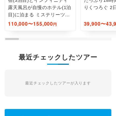
宿(3泊目)とインフィニティ
たっぷり18時
露天風呂が自慢のホテル(1泊
りくつろぐ 2
目)に泊まる ミステリーツア
ー4日間
110,000〜155,000
39,900〜43,
円
最近チェックしたツアー
最近チェックしたツアーが入ります